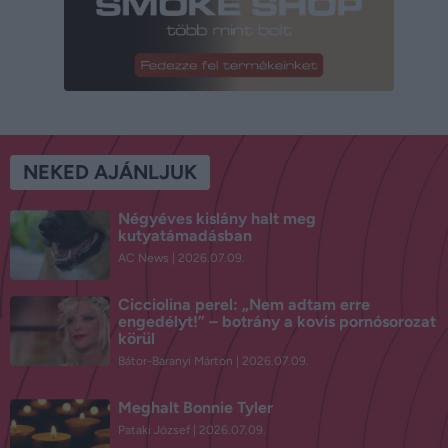
NEKED AJÁNLJUK
Négyéves kislány halt meg
kutyatámadásban
AC News
2026.07.09.
Cicciolina perel: „Nem adtam erre
engedélyt!” – botrány a kovis pornósorozat
körül
Bátor-Baranyi Márton
2026.07.09.
Meghalt Bonnie Tyler
Pataki József
2026.07.09.