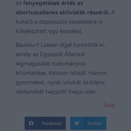
és
fenyegetések érték az
abortuszellenes aktivisták részérő
l. A
kutató a depresszió kezelésére is
kifejlesztett egy kezelést.
Baulieu-t Lasker-díjjal tüntették ki,
amely az Egyesült Államok
legmagasabb tudományos
kitüntetése. Kétszer nősült. Három
gyermeket, nyolc unokát és kilenc
dédunokát hagyott maga után.
(via)
Facebook
Twitter