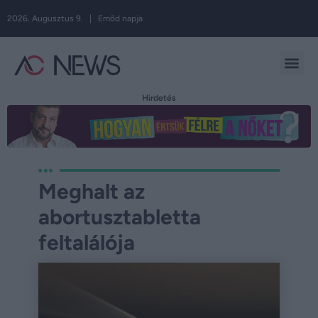
2026. Augusztus 9. | Emőd napja
Hirdetés
Meghalt az
abortusztabletta
feltalálója