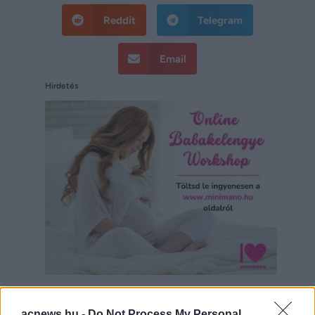
Reddit
Telegram
Email
Hirdetés
Hirdetés
acnews.hu -
Do Not Process My Personal