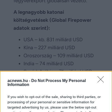
fegyverexport globálisan vezető.
A legnagyobb katonai
költségvetések (Global Firepower
adatok szerint):
USA – kb. 831 milliárd USD
Kína – 227 milliárd USD
Oroszország – 109 milliárd USD
India – 74 milliárd USD
Szaúd-Arábia – 71 milliárd USD
Egyesült Királyság – kb. 62
acnews.hu -
Do Not Process My Personal
Information
milliárd USD
Németország – kb. 55 milliárd
If you wish to opt-out of the sale, sharing to third parties, or
processing of your personal or sensitive information for
USD
targeted advertising by us, please use the below opt-out
Japán – 53 milliárd USD