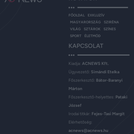
FŐOLDAL
EXKLUZÍV
MAGYARORSZÁG
SZIRÉNA
VILÁG
SZTÁROK
SZÍNES
SPORT
ÉLETMÓD
KAPCSOLAT
Kiadja:
ACNEWS Kft.
Ügyvezető:
Simándi Etelka
Főszerkesztő:
Bátor-Baranyi
Márton
Főszerkesztő-helyettes:
Pataki
József
Irodai titkár:
Fejes-Tasi Margit
Elérhetőség:
acnews@acnews.hu