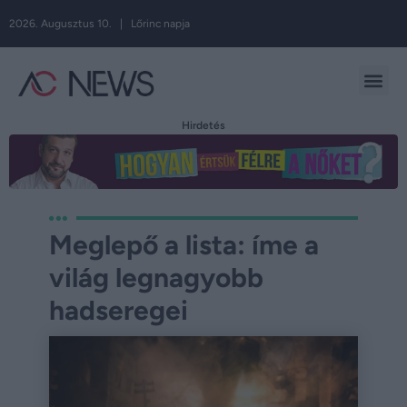
2026. Augusztus 10. | Lőrinc napja
Hirdetés
Meglepő a lista: íme a
világ legnagyobb
hadseregei