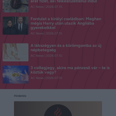
árat fizet, aki felkészületlenül indul
AC News
2026.07.10.
Fordulat a királyi családban: Meghan
mégis Harry után utazik Angliába
gyerekeikkel
AC News
2026.07.10.
A lábszégyen és a körömgomba az új
népbetegség
AC News
2026.07.10.
3 csillagjegy, akire ma pénzeső vár – te is
köztük vagy?
AC News
2026.07.10.
Hirdetés