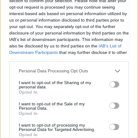
section to confirm your selection. Please note that after your
opt-out request is processed you may continue seeing
Ausztrália – kb. 52 milliárd USD
interest-based ads based on personal information utilized by
Franciaország – kb. 49 milliárd
us or personal information disclosed to third parties prior to
your opt-out. You may separately opt-out of the further
USD
disclosure of your personal information by third parties on the
via
IAB’s list of downstream participants. This information may
also be disclosed by us to third parties on the
IAB’s List of
Downstream Participants
that may further disclose it to other
Facebook
Twitter
third parties.
Please note that this website/app uses one or more Google
Personal Data Processing Opt Outs
Reddit
Telegram
services and may gather and store information including but
not limited to your visit or usage behaviour. You may click to
I want to opt-out of the Sharing of my
personal data.
grant or deny consent to Google and its third-party tags to
Email
Opted In
use your data for below specified purposes in below Google
consent section.
I want to opt-out of the Sale of my
Hirdetés
Personal Data.
Opted In
I want to opt-out of processing my
Personal Data for Targeted Advertising.
Opted In