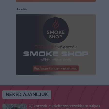
Hirdetés
NEKED AJÁNLJUK
Új korszak a közbeszerzésekben: súlyos