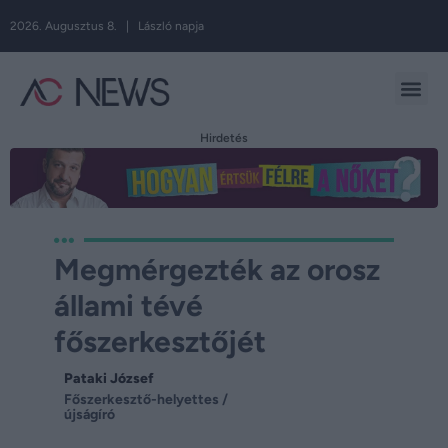
2026. Augusztus 8. | László napja
Hirdetés
Megmérgezték az orosz
állami tévé
főszerkesztőjét
Pataki József
Főszerkesztő-helyettes /
újságíró