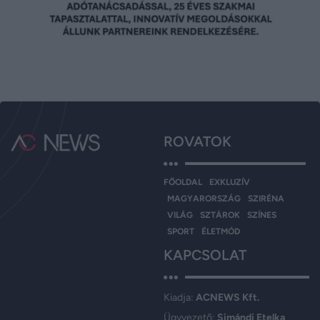
ROVATOK
FŐOLDAL
EXKLUZÍV
MAGYARORSZÁG
SZIRÉNA
VILÁG
SZTÁROK
SZÍNES
SPORT
ÉLETMÓD
KAPCSOLAT
Kiadja:
ACNEWS Kft.
Ügyvezető:
Simándi Etelka