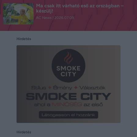
Ma csak itt várható eső az országban –
készülj!
AC News
2026.07.09.
Hirdetés
Hirdetés