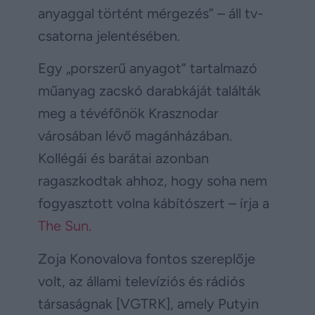
anyaggal történt mérgezés” – áll tv-
csatorna jelentésében.
Egy „porszerű anyagot” tartalmazó
műanyag zacskó darabkáját találták
meg a tévéfőnök Krasznodar
városában lévő magánházában.
Kollégái és barátai azonban
ragaszkodtak ahhoz, hogy soha nem
fogyasztott volna kábítószert – írja a
The Sun.
Zoja Konovalova fontos szereplője
volt, az állami televíziós és rádiós
társaságnak [VGTRK], amely Putyin