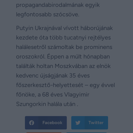
propagandabirodalmának egyik
legfontosabb szócsöve.
Putyin Ukrajnával vívott háborújának
kezdete óta több tucatnyi rejtélyes
halálesetről számoltak be prominens
oroszokról. Éppen a múlt hónapban
találták holtan Moszkvában az elnök
kedvenc újságjának 35 éves
főszerkesztő-helyettesét – egy évvel
főnöke, a 68 éves Vlagyimir
Szungorkin halála után .
Facebook
Twitter