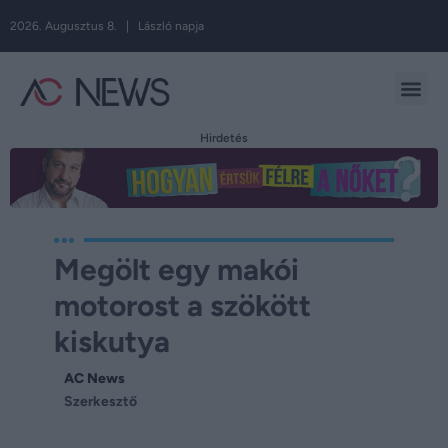
2026. Augusztus 8. | László napja
Hirdetés
Megölt egy makói
motorost a szökött
kiskutya
AC News
Szerkesztő