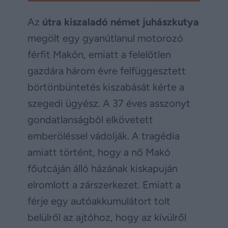
Az
útra kiszaladó német juhászkutya
megölt egy gyanútlanul motorozó
férfit Makón, emiatt a felelőtlen
gazdára három évre felfüggesztett
börtönbüntetés kiszabását kérte a
szegedi ügyész. A 37 éves asszonyt
gondatlanságból elkövetett
emberöléssel vádolják. A tragédia
amiatt történt, hogy a nő Makó
főutcáján álló házának kiskapuján
elromlott a zárszerkezet. Emiatt a
férje egy autóakkumulátort tolt
belülről az ajtóhoz, hogy az kívülről