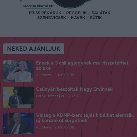
NEKED AJÁNLJUK
Ennek a 3 csillagjegynek ma visszatérhet
az exe
AC News
2026.07.08.
Csúnyán beszóltak Nagy Ervinnek
Pataki József
2026.07.08.
Válság a KDNP-ben: saját hibáikat elemzik,
új korszakot sürgetnek
AC News
2026.07.08.