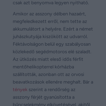
csak azt benyomva legyen nyitható.
Amikor az asszony délben hazaért,
megfeledkezett erről, nem tette az
akkumulátort a helyére. Ezért a német
juhászkutyája kiszökött az udvarról.
Féktávolságon belül egy szabályosan
közlekedő segédmotoros elé szaladt.
Az ütközés miatt eleső idős férfit
mentőhelikopterrel kórházba
szállították, azonban ott az orvosi
beavatkozások ellenére meghalt. Bár a
tények
szerint a rendőrség az
asszony férjét gyanúsította a
bűncselekmény elkövetésével, akitől