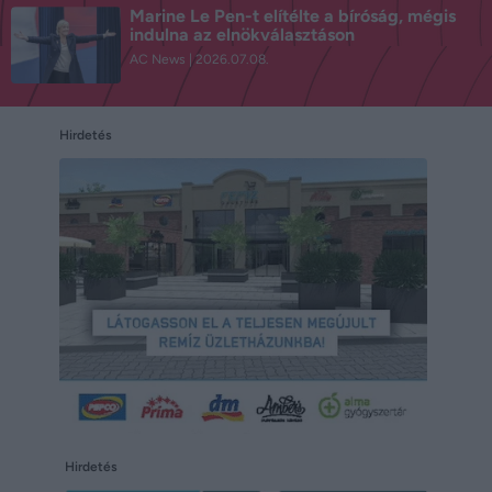
Marine Le Pen-t elítélte a bíróság, mégis
indulna az elnökválasztáson
AC News
2026.07.08.
Hirdetés
Hirdetés