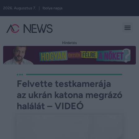
2026. Augusztus 7. | Ibolya napja
Hirdetés
Felvette testkamerája
az ukrán katona megrázó
halálát – VIDEÓ