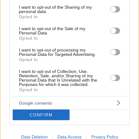
services and may gather and store information including but
not limited to your visit or usage behaviour. You may click to
I want to opt-out of the Sharing of my
personal data.
grant or deny consent to Google and its third-party tags to
Opted In
use your data for below specified purposes in below Google
consent section.
I want to opt-out of the Sale of my
Personal Data.
Opted In
I want to opt-out of processing my
Hirdetés
Personal Data for Targeted Advertising.
Opted In
I want to opt-out of Collection, Use,
Retention, Sale, and/or Sharing of my
Personal Data that Is Unrelated with the
Purposes for which it was collected.
Opted In
Google consents
CONFIRM
Data Deletion
Data Access
Privacy Policy