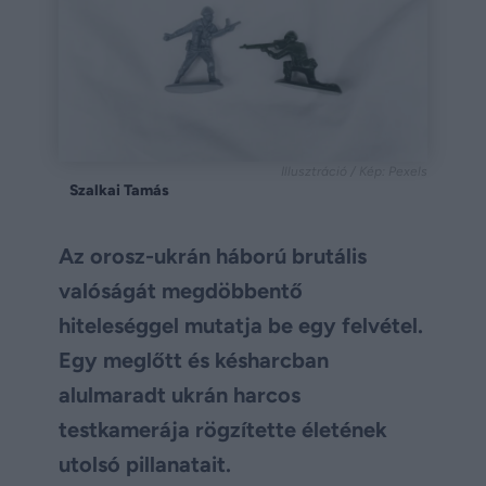
Illusztráció / Kép: Pexels
Szalkai Tamás
Az orosz-ukrán háború brutális
valóságát megdöbbentő
hiteleséggel mutatja be egy felvétel.
Egy meglőtt és késharcban
alulmaradt ukrán harcos
testkamerája rögzítette életének
utolsó pillanatait.