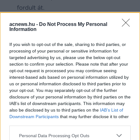
fordult át.
(A videó hitelessége nem
acnews.hu -
Do Not Process My Personal
Information
ellenőrízhető)
If you wish to opt-out of the sale, sharing to third parties, or
processing of your personal or sensitive information for
Facebook
Twitter
targeted advertising by us, please use the below opt-out
section to confirm your selection. Please note that after your
Reddit
Telegram
opt-out request is processed you may continue seeing
interest-based ads based on personal information utilized by
us or personal information disclosed to third parties prior to
Email
your opt-out. You may separately opt-out of the further
disclosure of your personal information by third parties on the
Hirdetés
IAB’s list of downstream participants. This information may
also be disclosed by us to third parties on the
IAB’s List of
Downstream Participants
that may further disclose it to other
third parties.
Please note that this website/app uses one or more Google
Personal Data Processing Opt Outs