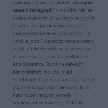
nadrágjába törölte a kését.
„Az egész
testem felvágtad!”
– mondta neki az
ukrán, majd arra kérte, hogy hagyja őt
egyedül meghalni. Végezetül ezt
mondta ellenfelének: „Köszönöm. Te
voltál a jobb.”. Az orosz katona lassan
felállt, a felvételen látható véres arca
is, amint hátrált, majd ő is elköszönt
az áldozatától. Ezután a sebesült
kézigránátot
vett elő, majd
felrobbantotta. Orosz források szerint
a gránát robbanását túlélte az ukrán
katona, bár nagyon komoly
sérüléseket szenvedett. Állítólag