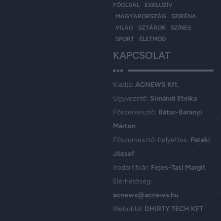
FŐOLDAL
EXKLUZÍV
MAGYARORSZÁG
SZIRÉNA
VILÁG
SZTÁROK
SZÍNES
SPORT
ÉLETMÓD
KAPCSOLAT
Kiadja:
ACNEWS Kft.
Ügyvezető:
Simándi Etelka
Főszerkesztő:
Bátor-Baranyi
Márton
Főszerkesztő-helyettes:
Pataki
József
Irodai titkár:
Fejes-Tasi Margit
Elérhetőség:
acnews@acnews.hu
Weboldal:
DHIRTY TECH KFT