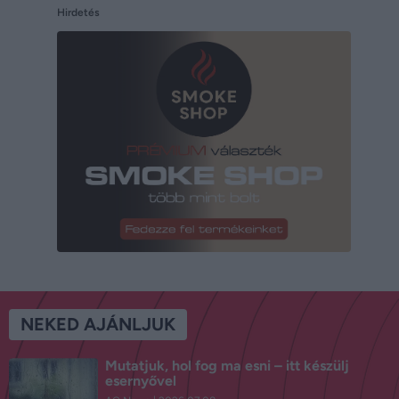
Hirdetés
NEKED AJÁNLJUK
Mutatjuk, hol fog ma esni – itt készülj
esernyővel