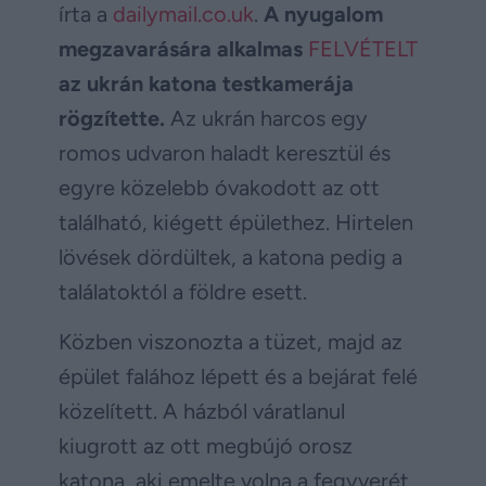
írta a
dailymail.co.uk
.
A nyugalom
megzavarására alkalmas
FELVÉTELT
az ukrán katona testkamerája
rögzítette.
Az ukrán harcos egy
romos udvaron haladt keresztül és
egyre közelebb óvakodott az ott
található, kiégett épülethez. Hirtelen
lövések dördültek, a katona pedig a
találatoktól a földre esett.
Közben viszonozta a tüzet, majd az
épület falához lépett és a bejárat felé
közelített. A házból váratlanul
kiugrott az ott megbújó orosz
katona, aki emelte volna a fegyverét,