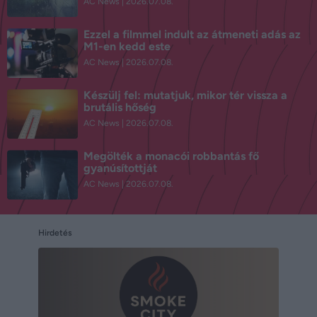
AC News
2026.07.08.
Ezzel a filmmel indult az átmeneti adás az
M1-en kedd este
AC News
2026.07.08.
Készülj fel: mutatjuk, mikor tér vissza a
brutális hőség
AC News
2026.07.08.
Megölték a monacói robbantás fő
gyanúsítottját
AC News
2026.07.08.
Hirdetés