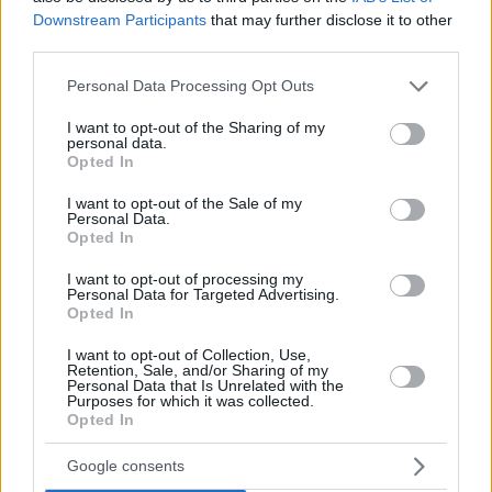
Email
Downstream Participants
that may further disclose it to other
third parties.
Hirdetés
Please note that this website/app uses one or more Google
Personal Data Processing Opt Outs
services and may gather and store information including but
not limited to your visit or usage behaviour. You may click to
I want to opt-out of the Sharing of my
personal data.
grant or deny consent to Google and its third-party tags to
Opted In
use your data for below specified purposes in below Google
consent section.
I want to opt-out of the Sale of my
Personal Data.
Opted In
I want to opt-out of processing my
Personal Data for Targeted Advertising.
Opted In
I want to opt-out of Collection, Use,
Retention, Sale, and/or Sharing of my
Personal Data that Is Unrelated with the
Hirdetés
Purposes for which it was collected.
Opted In
Google consents