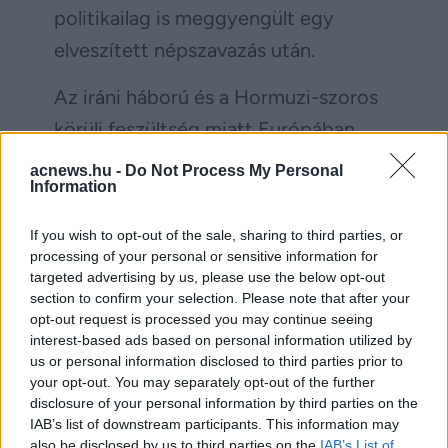
politikailag is meggyengült egy
elveszített népszavazás után.
Az iráni háború és a Hormuzi-szoros
körüli feszültség miatt Európában
elszálltak az energiaárak, de az
acnews.hu -
Do Not Process My Personal
Information
Európai Bizottság továbbra sem
támogatja az energetikai kiadások
If you wish to opt-out of the sale, sharing to third parties, or
külön kezelését vagy a válságadók
processing of your personal or sensitive information for
targeted advertising by us, please use the below opt-out
bevezetését.
section to confirm your selection. Please note that after your
opt-out request is processed you may continue seeing
interest-based ads based on personal information utilized by
Facebook
Twitter
us or personal information disclosed to third parties prior to
your opt-out. You may separately opt-out of the further
disclosure of your personal information by third parties on the
Reddit
Telegram
IAB’s list of downstream participants. This information may
also be disclosed by us to third parties on the
IAB’s List of