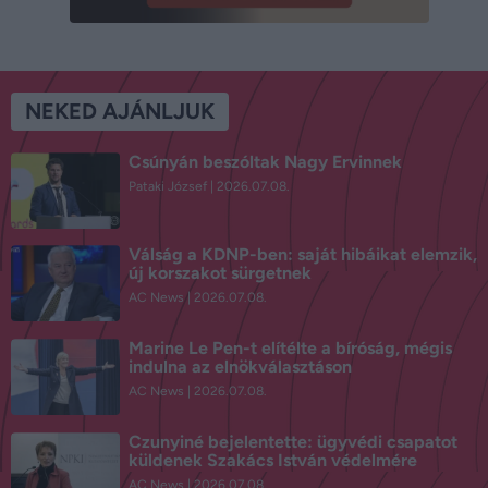
NEKED AJÁNLJUK
Csúnyán beszóltak Nagy Ervinnek
Pataki József
2026.07.08.
Válság a KDNP-ben: saját hibáikat elemzik,
új korszakot sürgetnek
AC News
2026.07.08.
Marine Le Pen-t elítélte a bíróság, mégis
indulna az elnökválasztáson
AC News
2026.07.08.
Czunyiné bejelentette: ügyvédi csapatot
küldenek Szakács István védelmére
AC News
2026.07.08.