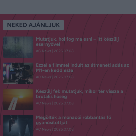
NEKED AJÁNLJUK
Mutatjuk, hol fog ma esni – itt készülj
esernyővel
AC News
2026.07.08.
Ezzel a filmmel indult az átmeneti adás az
M1-en kedd este
AC News
2026.07.08.
Készülj fel: mutatjuk, mikor tér vissza a
brutális hőség
AC News
2026.07.08.
Megölték a monacói robbantás fő
gyanúsítottját
AC News
2026.07.08.