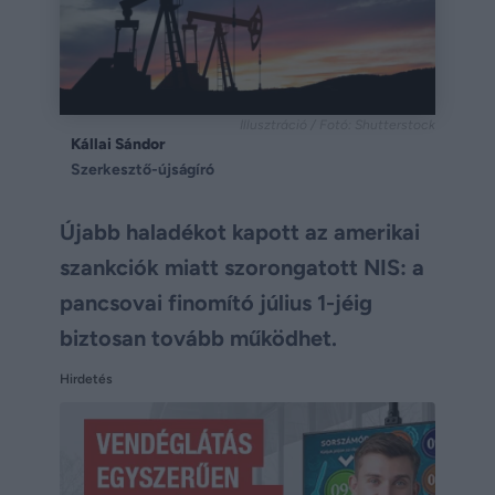
Illusztráció / Fotó: Shutterstock
Kállai Sándor
Szerkesztő-újságíró
Újabb haladékot kapott az amerikai
szankciók miatt szorongatott NIS: a
pancsovai finomító július 1-jéig
biztosan tovább működhet.
Hirdetés