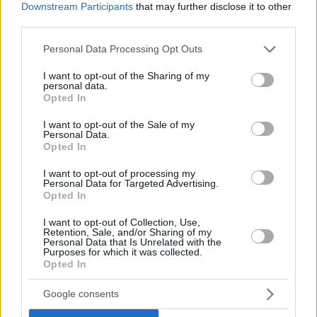
Downstream Participants
that may further disclose it to other
third parties.
Please note that this website/app uses one or more Google
Personal Data Processing Opt Outs
services and may gather and store information including but
not limited to your visit or usage behaviour. You may click to
I want to opt-out of the Sharing of my
personal data.
grant or deny consent to Google and its third-party tags to
Opted In
use your data for below specified purposes in below Google
consent section.
I want to opt-out of the Sale of my
Hirdetés
Personal Data.
Opted In
I want to opt-out of processing my
Personal Data for Targeted Advertising.
Opted In
I want to opt-out of Collection, Use,
Retention, Sale, and/or Sharing of my
Personal Data that Is Unrelated with the
Purposes for which it was collected.
Opted In
Google consents