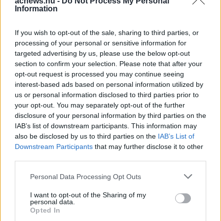
acnews.hu -
Do Not Process My Personal
Information
hibalehetőségeket”
– emelte ki
Kulcsár István Róbert, a Shoprenter
If you wish to opt-out of the sale, sharing to third parties, or
processing of your personal or sensitive information for
vezető tanácsadója.
targeted advertising by us, please use the below opt-out
section to confirm your selection. Please note that after your
A pénteken életbe lépő változás
opt-out request is processed you may continue seeing
tehát nem alakítja át gyökeresen az
interest-based ads based on personal information utilized by
us or personal information disclosed to third parties prior to
online kereskedelmet, de
your opt-out. You may separately opt-out of the further
megszüntethet egy régóta ismert
disclosure of your personal information by third parties on the
IAB’s list of downstream participants. This information may
fogyasztói bosszúságot: az elállási
also be disclosed by us to third parties on the
IAB’s List of
Downstream Participants
that may further disclose it to other
jog gyakorlásához várhatóan nem kell
third parties.
többé az ÁSZF-ekben vagy az
Please note that this website/app uses one or more Google
Personal Data Processing Opt Outs
ügyfélszolgálati menüpontok között
services and may gather and store information including but
keresgélni.
not limited to your visit or usage behaviour. You may click to
I want to opt-out of the Sharing of my
personal data.
grant or deny consent to Google and its third-party tags to
Opted In
use your data for below specified purposes in below Google