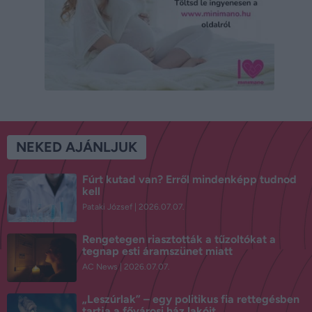
NEKED AJÁNLJUK
Fúrt kutad van? Erről mindenképp tudnod
kell
Pataki József
2026.07.07.
Rengetegen riasztották a tűzoltókat a
tegnap esti áramszünet miatt
AC News
2026.07.07.
„Leszúrlak” – egy politikus fia rettegésben
tartja a fővárosi ház lakóit