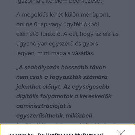
igazolnia a kérelem beérkezését.
A megoldás lehet külön menüpont,
online űrlap vagy ügyfélfiókból
elérhető funkció. A cél, hogy az elállás
ugyanolyan egyszerű és gyors
legyen, mint maga a vásárlás.
„A szabályozás hosszabb távon
nem csak a fogyasztók számára
jelenthet előnyt. Az egységesebb
digitális folyamatok a kereskedők
adminisztrációját is
egyszerűsíthetik, miközben
javíthatják a dokumentálhatóságot
és csökkenthetik a