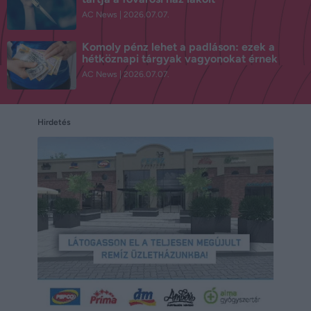
AC News
2026.07.07.
Komoly pénz lehet a padláson: ezek a
hétköznapi tárgyak vagyonokat érnek
AC News
2026.07.07.
Hirdetés