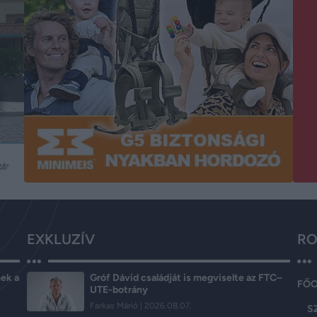
EXKLUZÍV
RO
ek a
Gróf Dávid családját is megviselte az FTC–
FŐ
UTE-botrány
Farkas Márió
2026.08.07.
S