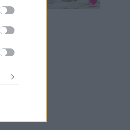
 amely az
rdekű
 pedig
liárd
elyükön,
s volt az
 pedig