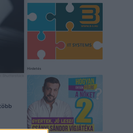
Hirdetés
ó: Shutterstock
 több