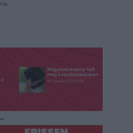
ria,
Négyéves kislány halt
meg kutyatámadásban
 a
AC News
2026.07.09.
.
tés