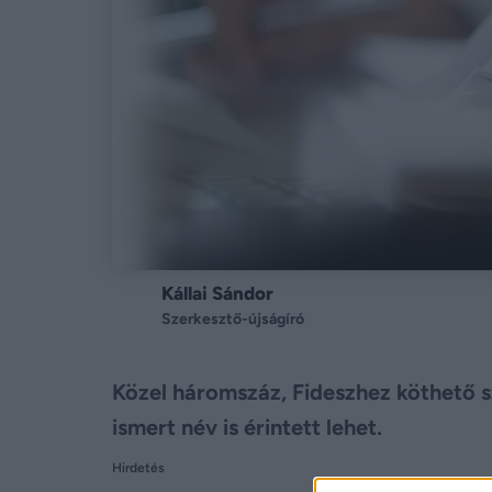
Kállai Sándor
Szerkesztő-újságíró
Közel háromszáz, Fideszhez köthető sze
ismert név is érintett lehet.
Hirdetés