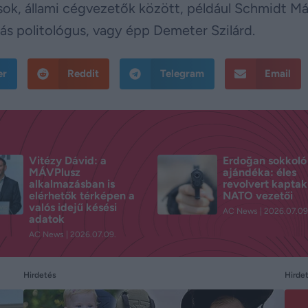
sok, állami cégvezetők között, például Schmidt Má
ás politológus, vagy épp Demeter Szilárd.
er
Reddit
Telegram
Email
Vitézy Dávid: a
Erdoğan sokkoló
MÁVPlusz
ajándéka: éles
alkalmazásban is
revolvert kaptak
elérhetők térképen a
NATO vezetői
valós idejű késési
AC News
2026.07.09
adatok
AC News
2026.07.09.
Hirdetés
Hirde