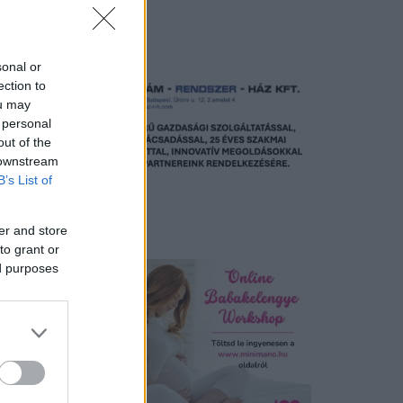
Hirdetés
sonal or
ection to
ou may
 personal
out of the
 downstream
B’s List of
er and store
Hirdetés
to grant or
ed purposes
lapítvány
 átlagos
tos