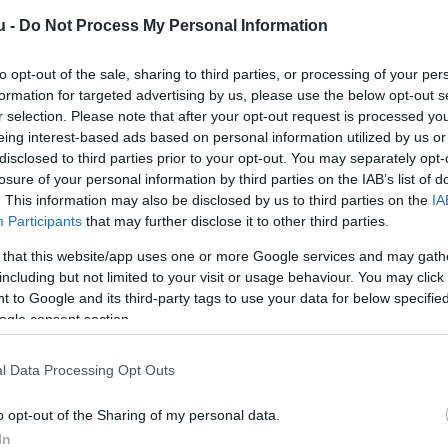
u -
Do Not Process My Personal Information
to opt-out of the sale, sharing to third parties, or processing of your per
formation for targeted advertising by us, please use the below opt-out s
r selection. Please note that after your opt-out request is processed y
eing interest-based ads based on personal information utilized by us or
disclosed to third parties prior to your opt-out. You may separately opt-
losure of your personal information by third parties on the IAB’s list of
. This information may also be disclosed by us to third parties on the
IA
Participants
that may further disclose it to other third parties.
 that this website/app uses one or more Google services and may gath
including but not limited to your visit or usage behaviour. You may click 
 to Google and its third-party tags to use your data for below specifi
ogle consent section.
k (kekvák) megszüntetésével (összesen 37 ilyen a
lőbizottsági hely szűnik meg, amelyek esetében az
l Data Processing Opt Outs
t között mozgott pár évvel ezelőtt, de 3 millió forin
o opt-out of the Sharing of my personal data.
In