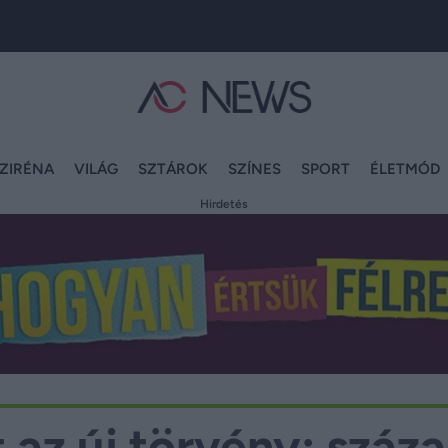
ZIRÉNA
VILÁG
SZTÁROK
SZÍNES
SPORT
ÉLETMÓD
Hirdetés
az új törvény: száz