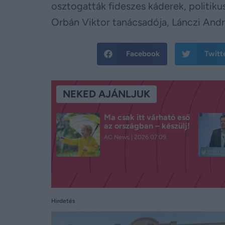
osztogatták fideszes káderek, politiku
Orbán Viktor tanácsadója, Lánczi Andr
Facebook
Twitt
NEKED AJÁNLJUK
Ma csak itt várható eső
az országban – készülj!
AC News
2026.07.09.
Hirdetés