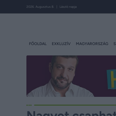
2026. Augusztus 8. | László napja
FŐOLDAL
EXKLUZÍV
MAGYARORSZÁG
S
Nagyot csaphat 