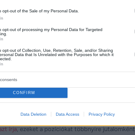
s után új törvénycsomag került a parlament elé,
o opt-out of the Sale of my Personal Data.
In
ítené. A javaslat két lépésben számolná fel a közé
 kekvákat.
to opt-out of processing my Personal Data for Targeted
ing.
In
s végéig, az egyetemeket fenntartó alapítványok
o opt-out of Collection, Use, Retention, Sale, and/or Sharing
meg. Az állam visszavenné azt a mintegy 3000 mil
ersonal Data that Is Unrelated with the Purposes for which it
lected.
bban ezeknek az alapítványoknak adott át.
In
és felügyelőbizottságokat is érinti. A szigorúbb
consents
 a fideszes kötődésű tagok nem maradhatnának a h
CONFIRM
lasztanák ki.
őbizottságában tevékenykedni elég jól fizető állá
Data Deletion
Data Access
Privacy Policy
 (több) milliós havi fizetések jártak, a megbízatás
zt írja
, ezeket a pozíciókat többnyire jutalomként