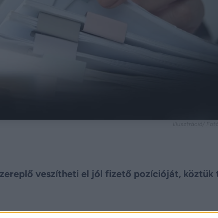
Illusztráció/ Fot
replő veszítheti el jól fizető pozícióját, köztük