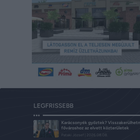
LEGFRISSEBB
Karácsonyék győztek? Visszakerülhetn
fővároshoz az elvett közterületek
Pataki József
2026.08.08.