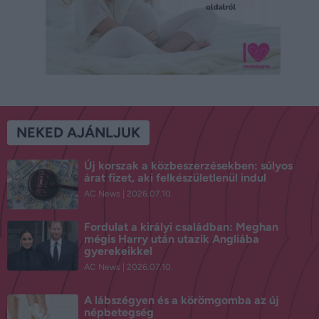
NEKED AJÁNLJUK
Új korszak a közbeszerzésekben: súlyos
árat fizet, aki felkészületlenül indul
AC News
2026.07.10.
Fordulat a királyi családban: Meghan
mégis Harry után utazik Angliába
gyerekeikkel
AC News
2026.07.10.
A lábszégyen és a körömgomba az új
népbetegség