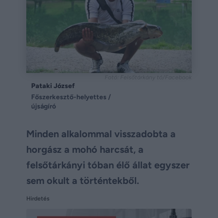
Fotó: Felsőtárkány tó/Facebook
Pataki József
Főszerkesztő-helyettes /
újságíró
Minden alkalommal visszadobta a
horgász a mohó harcsát, a
felsőtárkányi tóban élő állat egyszer
sem okult a történtekből.
Hirdetés