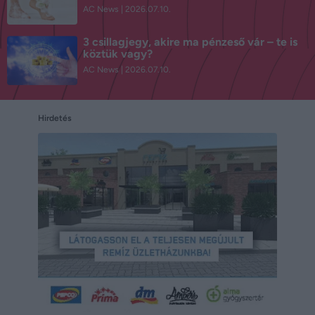
AC News
2026.07.10.
3 csillagjegy, akire ma pénzeső vár – te is
köztük vagy?
AC News
2026.07.10.
Hirdetés