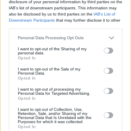
disclosure of your personal information by third parties on the
IAB’s list of downstream participants. This information may
also be disclosed by us to third parties on the
IAB’s List of
Downstream Participants
that may further disclose it to other
third parties.
Please note that this website/app uses one or more Google
Personal Data Processing Opt Outs
Hirdetés
services and may gather and store information including but
not limited to your visit or usage behaviour. You may click to
I want to opt-out of the Sharing of my
personal data.
grant or deny consent to Google and its third-party tags to
Opted In
use your data for below specified purposes in below Google
consent section.
I want to opt-out of the Sale of my
Personal Data.
Opted In
I want to opt-out of processing my
Personal Data for Targeted Advertising.
Opted In
I want to opt-out of Collection, Use,
Retention, Sale, and/or Sharing of my
Personal Data that Is Unrelated with the
Purposes for which it was collected.
Opted In
Hirdetés