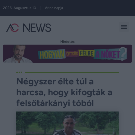
2026. Augusztus 10. | Lőrinc napja
Hirdetés
Négyszer élte túl a
harcsa, hogy kifogták a
felsőtárkányi tóból