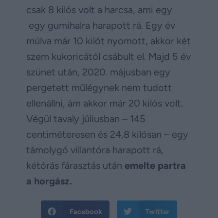
csak 8 kilós volt a harcsa, ami egy
egy gumihalra harapott rá. Egy év
múlva már 10 kilót nyomott, akkor két
szem kukoricától csábult el. Majd 5 év
szünet után, 2020. májusban egy
pergetett műlégynek nem tudott
ellenállni, ám akkor már 20 kilós volt.
Végül tavaly júliusban – 145
centiméteresen és 24,8 kilósan – egy
támolygó villantóra harapott rá,
kétórás fárasztás után
emelte partra
a horgász.
Facebook
Twitter