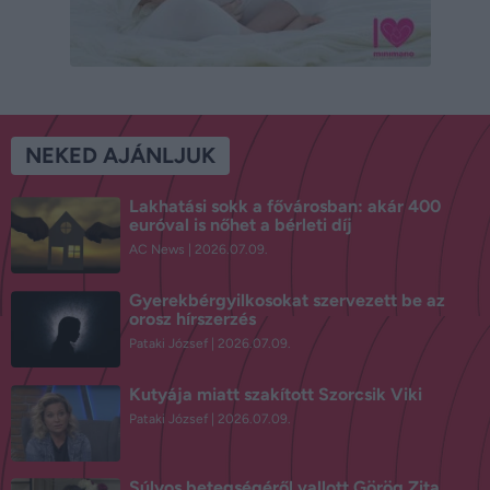
NEKED AJÁNLJUK
Lakhatási sokk a fővárosban: akár 400
euróval is nőhet a bérleti díj
AC News
2026.07.09.
Gyerekbérgyilkosokat szervezett be az
orosz hírszerzés
Pataki József
2026.07.09.
Kutyája miatt szakított Szorcsik Viki
Pataki József
2026.07.09.
Súlyos betegségéről vallott Görög Zita