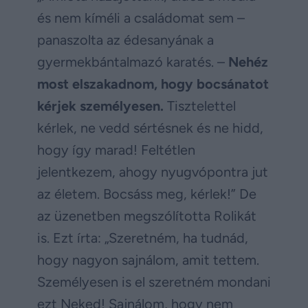
és nem kíméli a családomat sem –
panaszolta az édesanyának a
gyermekbántalmazó karatés. –
Nehéz
most elszakadnom, hogy bocsánatot
kérjek személyesen.
Tisztelettel
kérlek, ne vedd sértésnek és ne hidd,
hogy így marad! Feltétlen
jelentkezem, ahogy nyugvópontra jut
az életem. Bocsáss meg, kérlek!” De
az üzenetben megszólította Rolikát
is. Ezt írta: „Szeretném, ha tudnád,
hogy nagyon sajnálom, amit tettem.
Személyesen is el szeretném mondani
ezt Neked! Sajnálom, hogy nem