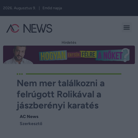
2026. Augusztus 9. | Emőd napja
Hirdetés
Nem mer találkozni a
felrúgott Rolikával a
jászberényi karatés
AC News
Szerkesztő