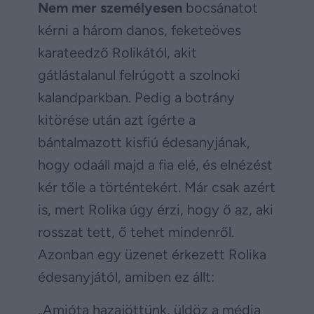
Nem mer személyesen
bocsánatot
kérni a három danos, feketeöves
karateedző Rolikától, akit
gátlástalanul felrúgott a szolnoki
kalandparkban. Pedig a botrány
kitörése után azt ígérte a
bántalmazott kisfiú édesanyjának,
hogy odaáll majd a fia elé, és elnézést
kér tőle a történtekért. Már csak azért
is, mert Rolika úgy érzi, hogy ő az, aki
rosszat tett, ő tehet mindenről.
Azonban egy üzenet érkezett Rolika
édesanyjától, amiben ez állt:
„Amióta hazajöttünk, üldöz a média