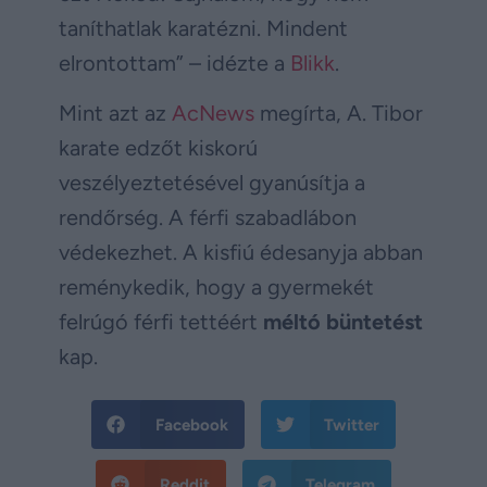
taníthatlak karatézni. Mindent
elrontottam” – idézte a
Blikk
.
Mint azt az
AcNews
megírta, A. Tibor
karate edzőt kiskorú
veszélyeztetésével gyanúsítja a
rendőrség. A férfi szabadlábon
védekezhet. A kisfiú édesanyja abban
reménykedik, hogy a gyermekét
felrúgó férfi tettéért
méltó büntetést
kap.
Facebook
Twitter
Reddit
Telegram