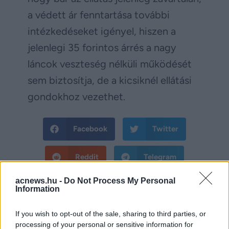
a védett ár fenntartása további
intézkedéseket igényel, hiszen a
jelenlegi 35 forintos árrés a nagy
láncok veszteség nélküli működését
sem biztosítja, de a kicsiknél ellátási
gondokhoz vezethet.
Facebook
Twitter
Reddit
Telegram
acnews.hu -
Do Not Process My Personal
Email
Information
Hirdetés
If you wish to opt-out of the sale, sharing to third parties, or
processing of your personal or sensitive information for