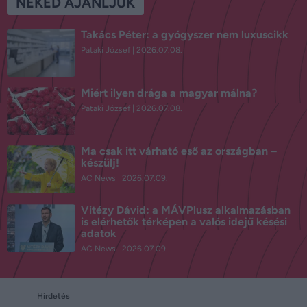
NEKED AJÁNLJUK
Takács Péter: a gyógyszer nem luxuscikk
Pataki József
2026.07.08.
Miért ilyen drága a magyar málna?
Pataki József
2026.07.08.
Ma csak itt várható eső az országban –
készülj!
AC News
2026.07.09.
Vitézy Dávid: a MÁVPlusz alkalmazásban
is elérhetők térképen a valós idejű késési
adatok
AC News
2026.07.09.
Hirdetés