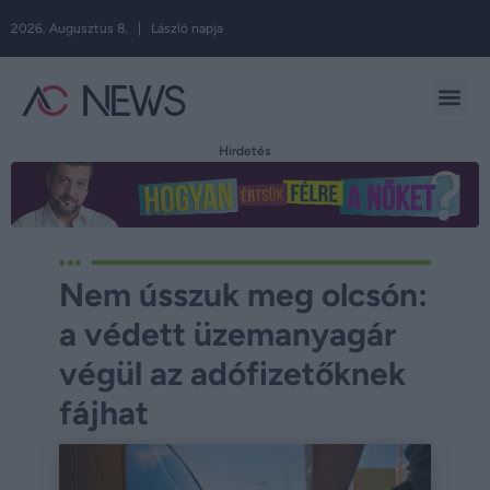
2026. Augusztus 8. | László napja
Hirdetés
Nem ússzuk meg olcsón:
a védett üzemanyagár
végül az adófizetőknek
fájhat