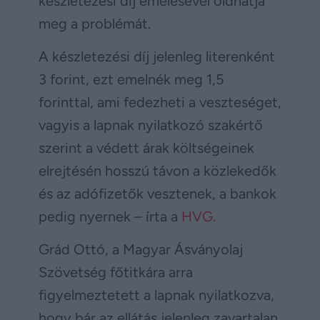
készletezési díj emelésével oldhatja
meg a problémát.
A készletezési díj jelenleg literenként
3 forint, ezt emelnék meg 1,5
forinttal, ami fedezheti a veszteséget,
vagyis a lapnak nyilatkozó szakértő
szerint a védett árak költségeinek
elrejtésén hosszú távon a közlekedők
és az adófizetők vesztenek, a bankok
pedig nyernek – írta a
HVG
.
Grád Ottó, a Magyar Ásványolaj
Szövetség főtitkára arra
figyelmeztetett a lapnak nyilatkozva,
hogy bár az ellátás jelenleg zavartalan,