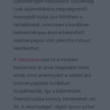
Szénhidrogén Készletező Szövetség
csak százmilliárdos nagyságrendű
összegből tudja újra feltölteni a
tartalékokat, miközben a korábban
kedvezményes áron értékesített
üzemanyagok után jelentős mínusz
keletkezhet.
A
Népszava
szerint a mostani
beszerzési ár jóval magasabb lehet
annál, mint amennyiért a védett árú
üzemanyagokat korábban
forgalmazták, így a különbözet
finanszírozása komoly kérdéseket vet
fel. A veszteséget végső soron either