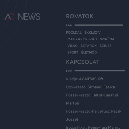
ROVATOK
FŐOLDAL
EXKLUZÍV
MAGYARORSZÁG
SZIRÉNA
VILÁG
SZTÁROK
SZÍNES
SPORT
ÉLETMÓD
KAPCSOLAT
Kiadja:
ACNEWS Kft.
Ügyvezető:
Simándi Etelka
Főszerkesztő:
Bátor-Baranyi
Márton
Főszerkesztő-helyettes:
Pataki
József
Irodai titkár:
Fejes-Tasi Margit