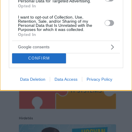
Personal Data for Targeted Advertising.
Opted In
I want to opt-out of Collection, Use,
Retention, Sale, and/or Sharing of my
Personal Data that Is Unrelated with the
Purposes for which it was collected.
Hirdetés
Opted In
Google consents
CONFIRM
Data Deletion
Data Access
Privacy Policy
Hirdetés