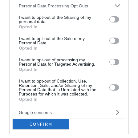
Please note that this website/app uses one or more Google
Personal Data Processing Opt Outs
services and may gather and store information including but
not limited to your visit or usage behaviour. You may click to
I want to opt-out of the Sharing of my
personal data.
grant or deny consent to Google and its third-party tags to
Hirdetés
Opted In
use your data for below specified purposes in below Google
consent section.
I want to opt-out of the Sale of my
Personal Data.
Opted In
I want to opt-out of processing my
Personal Data for Targeted Advertising.
Opted In
I want to opt-out of Collection, Use,
Retention, Sale, and/or Sharing of my
Personal Data that Is Unrelated with the
Purposes for which it was collected.
Opted In
Google consents
Hirdetés
CONFIRM