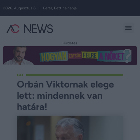
2026. Augusztus 6. | Berta, Bettina napja
Hirdetés
Orbán Viktornak elege
lett: mindennek van
határa!