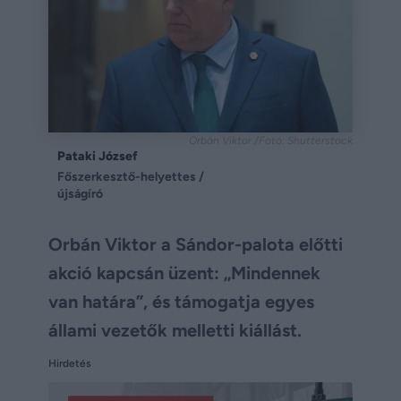
Orbán Viktor /Fotó: Shutterstock
Pataki József
Főszerkesztő-helyettes /
újságíró
Orbán Viktor a Sándor-palota előtti
akció kapcsán üzent: „Mindennek
van határa”, és támogatja egyes
állami vezetők melletti kiállást.
Hirdetés