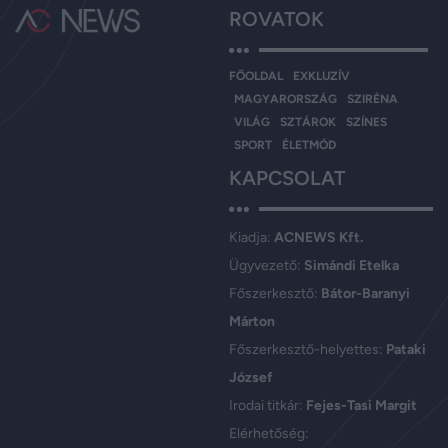
ROVATOK
FŐOLDAL
EXKLUZÍV
MAGYARORSZÁG
SZIRÉNA
VILÁG
SZTÁROK
SZÍNES
SPORT
ÉLETMÓD
KAPCSOLAT
Kiadja:
ACNEWS Kft.
Ügyvezető:
Simándi Etelka
Főszerkesztő:
Bátor-Baranyi
Márton
Főszerkesztő-helyettes:
Pataki
József
Irodai titkár:
Fejes-Tasi Margit
Elérhetőség: