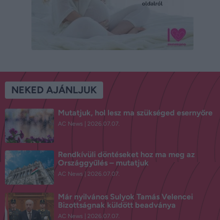
NEKED AJÁNLJUK
Mutatjuk, hol lesz ma szükséged esernyőre
AC News
2026.07.07.
Rendkívüli döntéseket hoz ma meg az
Országgyűlés – mutatjuk
AC News
2026.07.07.
Már nyilvános Sulyok Tamás Velencei
Bizottságnak küldött beadványa
AC News
2026.07.07.