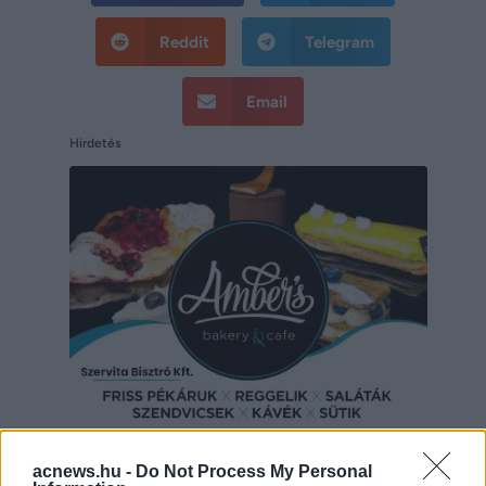
Reddit
Telegram
Email
Hirdetés
Hirdetés
acnews.hu -
Do Not Process My Personal