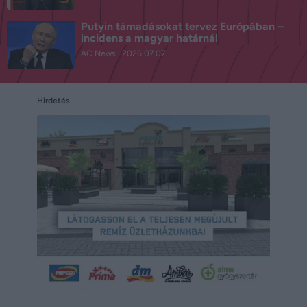
Putyin támadásokat tervez Európában –
incidens a magyar határnál
AC News
2026.07.07.
Hirdetés