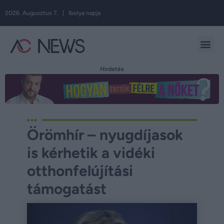
2026. Augusztus 7. | Ibolya napja
Hirdetés
Örömhír – nyugdíjasok
is kérhetik a vidéki
otthonfelújítási
támogatást