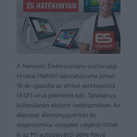
A Nemzeti Élelmiszerlánc-biztonsági
Hivatal (Nébih) laboratóriuma június
16-án igazolta az afrikai sertéspestis
(ASP) vírus jelenlétét két, Tatabánya
külterületén elejtett vaddisznóban. Az
állatokat állománygyérítés és
diagnosztikai vizsgálat céljából lőtték
ki az M1 autópályától délre fekvő