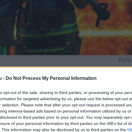
Fotó
u -
Do Not Process My Personal Information
iába tettek meg mindent a tűzoltók, már nem segí
to opt-out of the sale, sharing to third parties, or processing of your per
formation for targeted advertising by us, please use the below opt-out s
r selection. Please note that after your opt-out request is processed y
eing interest-based ads based on personal information utilized by us or
disclosed to third parties prior to your opt-out. You may separately opt-
losure of your personal information by third parties on the IAB’s list of
. This information may also be disclosed by us to third parties on the
IA