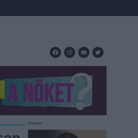
Hirdetés
son