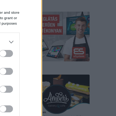
Hirdetés
er and store
to grant or
ed purposes
Hirdetés
te éjjel a
s odabent