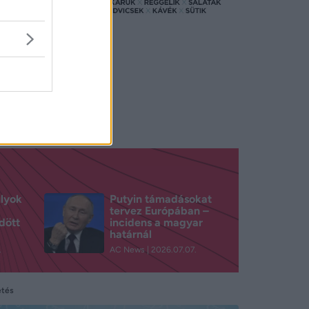
t. Az
rfit. A
k
a
ulyok
Putyin támadásokat
tervez Európában –
dött
incidens a magyar
határnál
.
AC News
2026.07.07.
etés