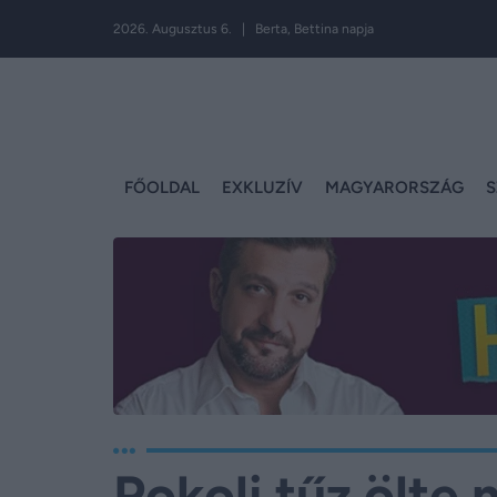
2026. Augusztus 6. | Berta, Bettina napja
FŐOLDAL
EXKLUZÍV
MAGYARORSZÁG
S
Pokoli tűz ölte