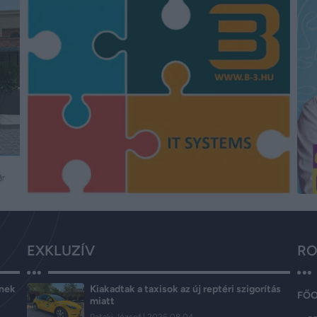
EXKLUZÍV
RO
ének
Kiakadtak a taxisok az új reptéri szigorítás
FŐ
miatt