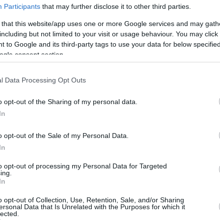
Participants
that may further disclose it to other third parties.
 that this website/app uses one or more Google services and may gath
including but not limited to your visit or usage behaviour. You may click 
 to Google and its third-party tags to use your data for below specifi
ogle consent section.
l Data Processing Opt Outs
o opt-out of the Sharing of my personal data.
In
o opt-out of the Sale of my Personal Data.
ztek a feltői szépségű városka tűzoltói vasárnap es
In
to opt-out of processing my Personal Data for Targeted
ing.
asztották, hogy a ház teljes terjedelmében ég. É
In
o opt-out of Collection, Use, Retention, Sale, and/or Sharing
ersonal Data that Is Unrelated with the Purposes for which it
lected.