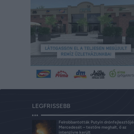
LEGFRISSEBB
Felrobbantották Putyin drónfejlesztőj
Mercedesét – testőre meghalt, ő az
intenzívre került