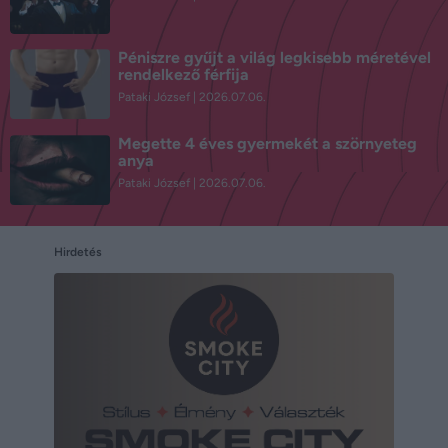
Péniszre gyűjt a világ legkisebb méretével
rendelkező férfija
Pataki József
2026.07.06.
Megette 4 éves gyermekét a szörnyeteg
anya
Pataki József
2026.07.06.
Hirdetés