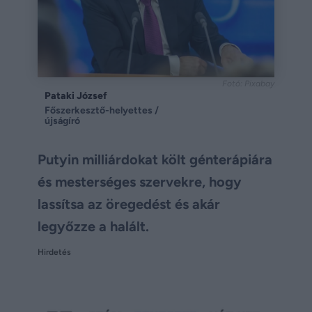
Fotó: Pixabay
Pataki József
Főszerkesztő-helyettes /
újságíró
Putyin milliárdokat költ génterápiára
és mesterséges szervekre, hogy
lassítsa az öregedést és akár
legyőzze a halált.
Hirdetés