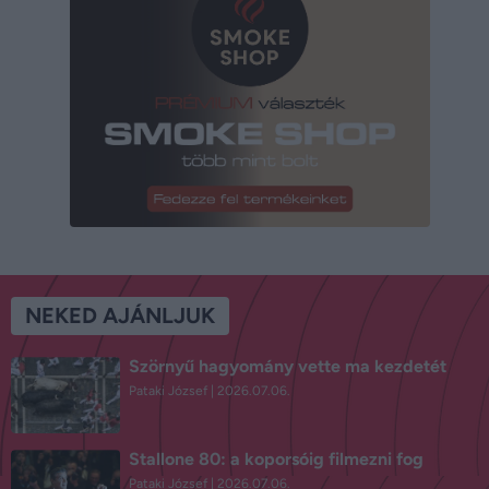
NEKED AJÁNLJUK
Szörnyű hagyomány vette ma kezdetét
Pataki József
2026.07.06.
Stallone 80: a koporsóig filmezni fog
Pataki József
2026.07.06.