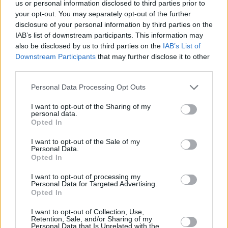
us or personal information disclosed to third parties prior to
your opt-out. You may separately opt-out of the further
disclosure of your personal information by third parties on the
IAB’s list of downstream participants. This information may
also be disclosed by us to third parties on the
IAB’s List of
Hirdetés
Downstream Participants
that may further disclose it to other
third parties.
Please note that this website/app uses one or more Google
Personal Data Processing Opt Outs
services and may gather and store information including but
not limited to your visit or usage behaviour. You may click to
I want to opt-out of the Sharing of my
personal data.
grant or deny consent to Google and its third-party tags to
Opted In
use your data for below specified purposes in below Google
consent section.
I want to opt-out of the Sale of my
Personal Data.
Opted In
I want to opt-out of processing my
Personal Data for Targeted Advertising.
Opted In
Hirdetés
I want to opt-out of Collection, Use,
Retention, Sale, and/or Sharing of my
Personal Data that Is Unrelated with the