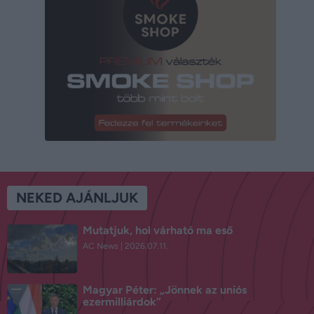
NEKED AJÁNLJUK
Mutatjuk, hol várható ma eső
AC News
2026.07.11.
Magyar Péter: „Jönnek az uniós
ezermilliárdok”