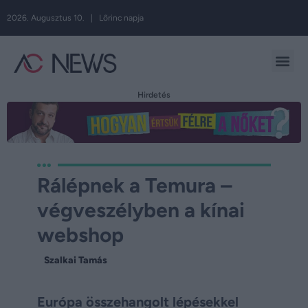
2026. Augusztus 10. | Lőrinc napja
Hirdetés
Rálépnek a Temura –
végveszélyben a kínai
webshop
Szalkai Tamás
Európa összehangolt lépésekkel