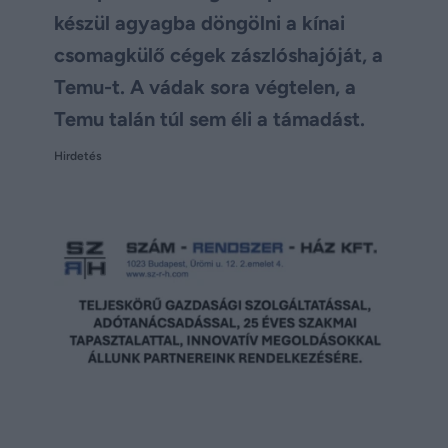
készül agyagba döngölni a kínai
csomagkülő cégek zászlóshajóját, a
Temu-t. A vádak sora végtelen, a
Temu talán túl sem éli a támadást.
Hirdetés