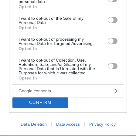
personal data.
grant or deny consent to Google and its third-party tags to
Opted In
use your data for below specified purposes in below Google
consent section.
I want to opt-out of the Sale of my
Personal Data.
Opted In
I want to opt-out of processing my
Personal Data for Targeted Advertising.
Opted In
I want to opt-out of Collection, Use,
Retention, Sale, and/or Sharing of my
Personal Data that Is Unrelated with the
Hirdetés
Purposes for which it was collected.
Opted In
Google consents
CONFIRM
Data Deletion
Data Access
Privacy Policy