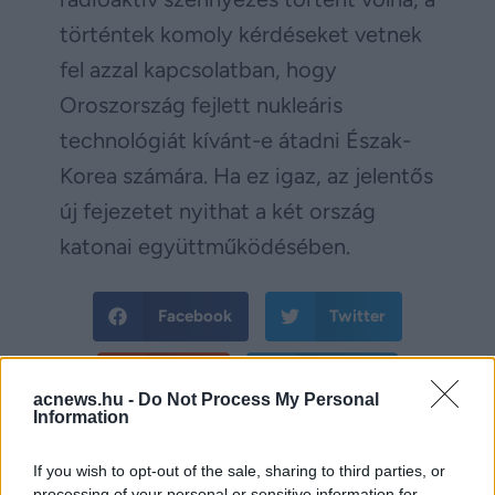
történtek komoly kérdéseket vetnek
fel azzal kapcsolatban, hogy
Oroszország fejlett nukleáris
technológiát kívánt-e átadni Észak-
Korea számára. Ha ez igaz, az jelentős
új fejezetet nyithat a két ország
katonai együttműködésében.
Facebook
Twitter
Reddit
Telegram
acnews.hu -
Do Not Process My Personal
Information
Email
If you wish to opt-out of the sale, sharing to third parties, or
Hirdetés
processing of your personal or sensitive information for