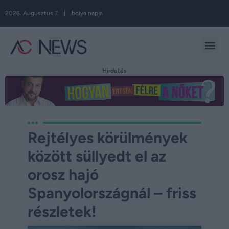
2026. Augusztus 7. | Ibolya napja
Hirdetés
Rejtélyes körülmények
között süllyedt el az
orosz hajó
Spanyolországnál – friss
részletek!