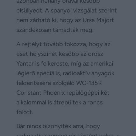
azonban néhány órával később
elsüllyedt. A spanyol vizsgálat szerint
nem zárható ki, hogy az Ursa Majort
szándékosan támadták meg.
A rejtélyt tovább fokozza, hogy az
eset helyszínét később az orosz
Yantar is felkereste, míg az amerikai
légierő speciális, radioaktív anyagok
felderítésére szolgáló WC-135R
Constant Phoenix repülőgépei két
alkalommal is átrepültek a roncs
fölött.
Bár nincs bizonyíték arra, hogy
radioaktív szennyezés történt volna, a