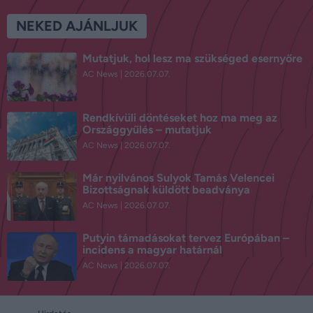
NEKED AJÁNLJUK
Mutatjuk, hol lesz ma szükséged esernyőre
AC News
2026.07.07.
Rendkívüli döntéseket hoz ma meg az
Országgyűlés – mutatjuk
AC News
2026.07.07.
Már nyilvános Sulyok Tamás Velencei
Bizottságnak küldött beadványa
AC News
2026.07.07.
Putyin támadásokat tervez Európában –
incidens a magyar határnál
AC News
2026.07.07.