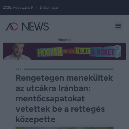
2026. Augusztus 9. | Emőd napja
Hirdetés
Rengetegen menekültek
az utcákra Iránban:
mentőcsapatokat
vetettek be a rettegés
közepette