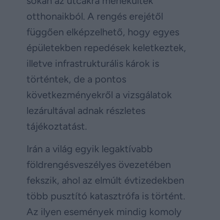
sokan az utcákra menekültek
otthonaikból. A rengés erejétől
függően elképzelhető, hogy egyes
épületekben repedések keletkeztek,
illetve infrastrukturális károk is
történtek, de a pontos
következményekről a vizsgálatok
lezárultával adnak részletes
tájékoztatást.
Irán a világ egyik legaktívabb
földrengésveszélyes övezetében
fekszik, ahol az elmúlt évtizedekben
több pusztító katasztrófa is történt.
Az ilyen események mindig komoly