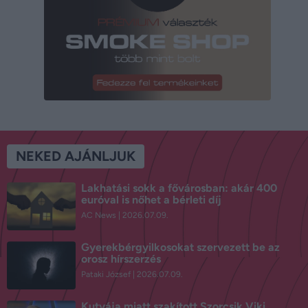
NEKED AJÁNLJUK
Lakhatási sokk a fővárosban: akár 400
euróval is nőhet a bérleti díj
AC News
2026.07.09.
Gyerekbérgyilkosokat szervezett be az
orosz hírszerzés
Pataki József
2026.07.09.
Kutyája miatt szakított Szorcsik Viki