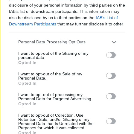
disclosure of your personal information by third parties on the
Hirdetés
IAB’s list of downstream participants. This information may
also be disclosed by us to third parties on the
IAB’s List of
Downstream Participants
that may further disclose it to other
third parties.
Please note that this website/app uses one or more Google
Personal Data Processing Opt Outs
services and may gather and store information including but
not limited to your visit or usage behaviour. You may click to
I want to opt-out of the Sharing of my
personal data.
grant or deny consent to Google and its third-party tags to
Opted In
use your data for below specified purposes in below Google
consent section.
I want to opt-out of the Sale of my
Personal Data.
Opted In
I want to opt-out of processing my
Hirdetés
Personal Data for Targeted Advertising.
Opted In
I want to opt-out of Collection, Use,
Retention, Sale, and/or Sharing of my
Personal Data that Is Unrelated with the
Purposes for which it was collected.
Opted In