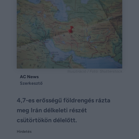
Illusztráció / Fotó: Shutterstock
AC News
Szerkesztő
4,7-es erősségű földrengés rázta
meg Irán délkeleti részét
csütörtökön délelőtt.
Hirdetés