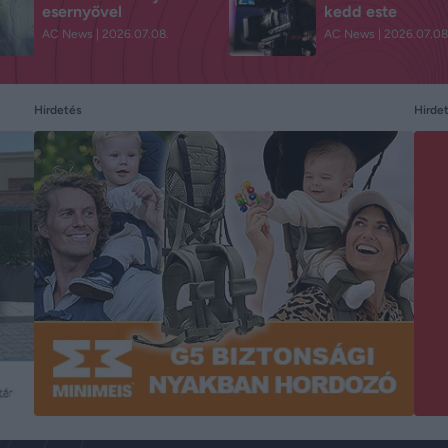
esernyővel
kedd este
AC News
2026.07.08.
AC News
2026.07.08
Hirdetés
Hirde