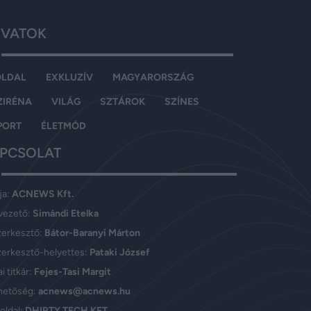
VATOK
OLDAL
EXKLUZÍV
MAGYARORSZÁG
ZIRÉNA
VILÁG
SZTÁROK
SZÍNES
PORT
ÉLETMÓD
PCSOLAT
ja:
ACNEWS Kft.
vezető:
Simándi Etelka
zerkesztő:
Bátor-Baranyi Márton
erkesztő-helyettes:
Pataki József
i titkár:
Fejes-Tasi Margit
hetőség:
acnews@acnews.hu
oldal:
DHIRTY TECH KFT