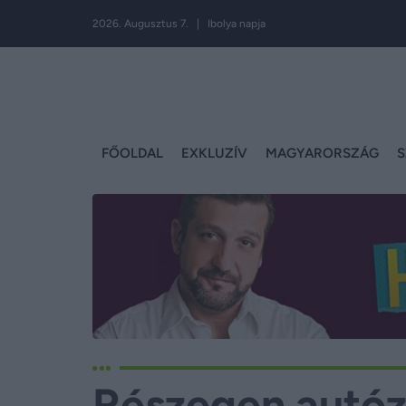
2026. Augusztus 7. | Ibolya napja
FŐOLDAL
EXKLUZÍV
MAGYARORSZÁG
S
Részegen autózo