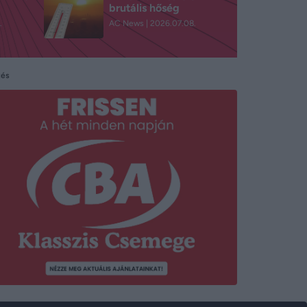
brutális hőség
.
AC News
2026.07.08.
tés