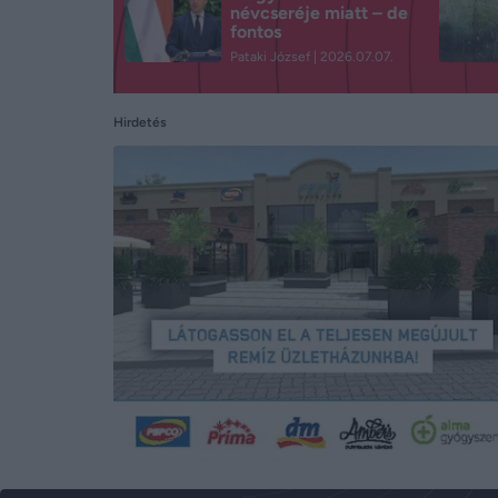
névcseréje miatt – de
fontos
Pataki József
2026.07.07.
Hirdetés