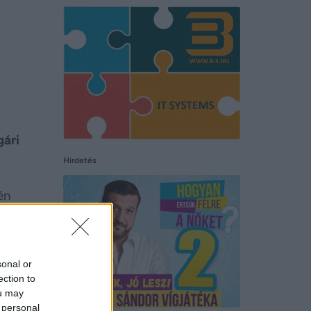
gári
Hirdetés
én
a, az
sonal or
ection to
ou may
 personal