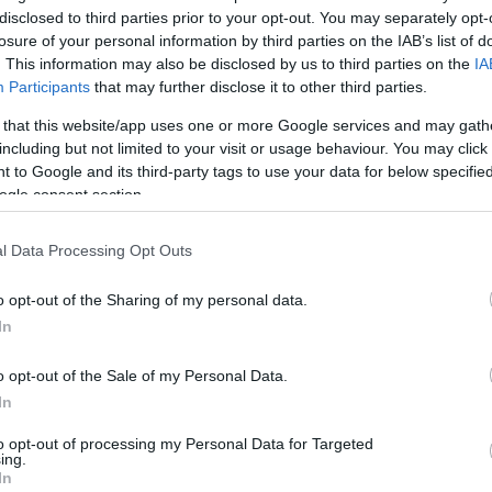
disclosed to third parties prior to your opt-out. You may separately opt-
küldött, hogy találkozzunk. Egész este semmi előjele n
losure of your personal information by third parties on the IAB’s list of
y búcsúzni jött – mesélte az AcNewsnak Gergő, a tra
. This information may also be disclosed by us to third parties on the
IA
Participants
that may further disclose it to other third parties.
Dávid megivott több mint 1 liter házi almapálinkát, am
 that this website/app uses one or more Google services and may gath
egint kidobta.”
including but not limited to your visit or usage behaviour. You may click 
 to Google and its third-party tags to use your data for below specifi
 sem tudott, annyira megviselte a szakítás. Egy héttel
ogle consent section.
tmargitára, onnan járt dolgozni Polgárra, a
l Data Processing Opt Outs
o opt-out of the Sharing of my personal data.
sináltunk még egy utolsó, közös fotót. Valamiért ezt 
In
lvette a rendőrségi kulcstartóját, elautózott Polgárra
 öngyilkos lett” – emlékezett a történtekre Gergő.
o opt-out of the Sale of my Personal Data.
In
ték a nyomozók. Az utcán faggatták Dávidról. Nem áru
to opt-out of processing my Personal Data for Targeted
ing.
korábban maga is rendőr volt. Ezért rákérdezett: „Megc
In