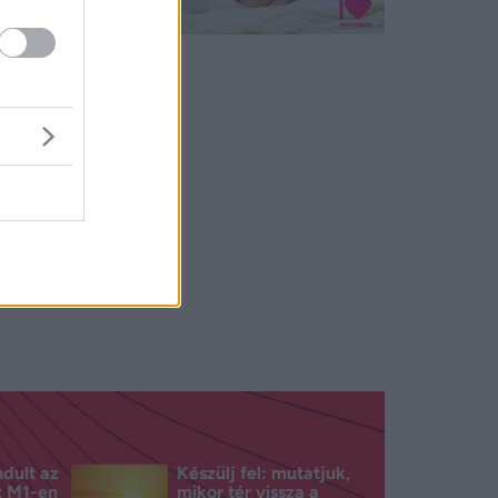
 hogy
Nagyon
rátját
n lévők
ndult az
Készülj fel: mutatjuk,
z M1-en
mikor tér vissza a