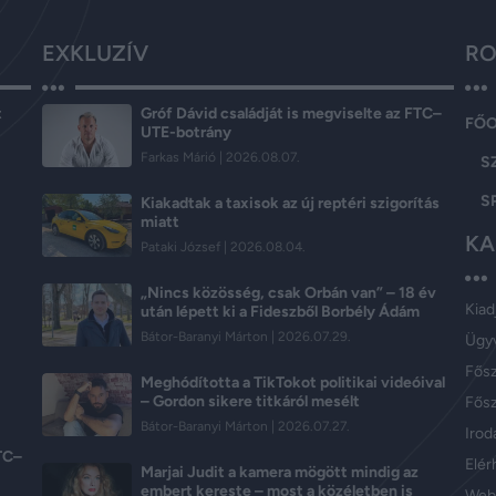
EXKLUZÍV
RO
t
Gróf Dávid családját is megviselte az FTC–
FŐ
UTE-botrány
Farkas Márió
2026.08.07.
S
S
Kiakadtak a taxisok az új reptéri szigorítás
miatt
KA
Pataki József
2026.08.04.
„Nincs közösség, csak Orbán van” – 18 év
Kiad
után lépett ki a Fideszből Borbély Ádám
Bátor-Baranyi Márton
2026.07.29.
Ügy
Fős
Meghódította a TikTokot politikai videóival
– Gordon sikere titkáról mesélt
Fősz
Bátor-Baranyi Márton
2026.07.27.
Iroda
FTC–
Elér
Marjai Judit a kamera mögött mindig az
embert kereste – most a közéletben is
Web