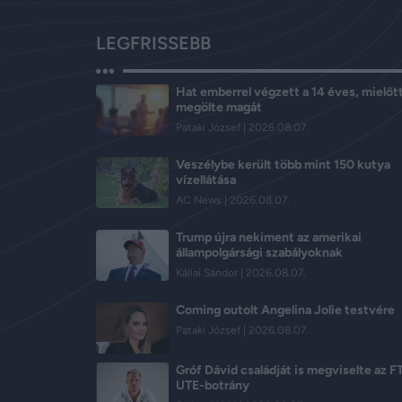
LEGFRISSEBB
Hat emberrel végzett a 14 éves, mielőt
megölte magát
Pataki József
2026.08.07.
Veszélybe került több mint 150 kutya
vízellátása
AC News
2026.08.07.
Trump újra nekiment az amerikai
állampolgársági szabályoknak
Kállai Sándor
2026.08.07.
Coming outolt Angelina Jolie testvére
Pataki József
2026.08.07.
Gróf Dávid családját is megviselte az 
UTE-botrány