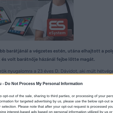
obb barátjánál a végzetes estén, utána elhajtott a pol
és volt barátnője házánál fejbe lőtte magát.
örök nyugalomra a 23 éves D. Dávidot, aki múlt hétvég
AcNews
sijában agyonlőtte magát. Mint azt az
megírt
u -
Do Not Process My Personal Information
ának oka szerelmi bánat volt.
to opt-out of the sale, sharing to third parties, or processing of your per
a volt barátnője édesanyja fedezte fel. Lánya a hírre
formation for targeted advertising by us, please use the below opt-out s
ölte magát.
r selection. Please note that after your opt-out request is processed y
eing interest-based ads based on personal information utilized by us or