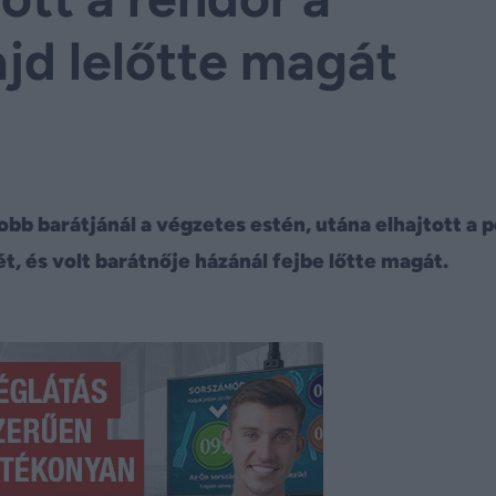
ajd lelőtte magát
jobb barátjánál a végzetes estén, utána elhajtott a p
, és volt barátnője házánál fejbe lőtte magát.