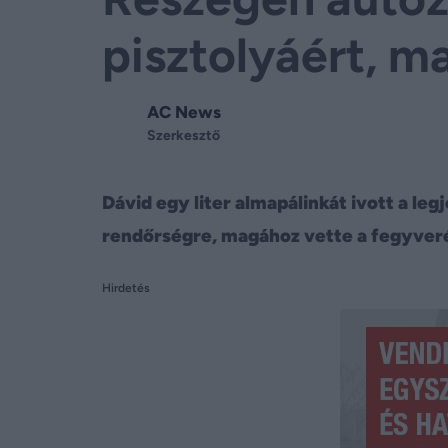
pisztolyáért, m
AC News
Szerkesztő
Dávid egy liter almapálinkát ivott a leg
rendőrségre, magához vette a fegyverét
Hirdetés