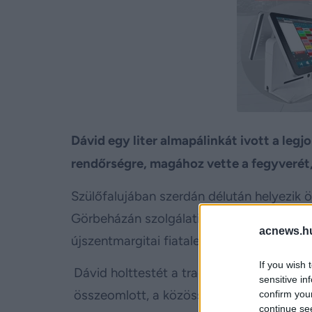
Dávid egy liter almapálinkát ivott a legj
rendőrségre, magához vette a fegyverét, 
Szülőfalujában szerdán délután helyezik 
Görbeházán szolgálati fegyverével a koc
acnews.h
újszentmargitai fiatalember öngyilkosság
If you wish 
Dávid holttestét a tragédia után órákkal 
sensitive in
összeomlott, a közösségi oldaláról is tör
confirm you
continue se