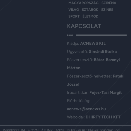
MAGYARORSZÁG
SZIRÉNA
VILÁG
SZTÁROK
SZÍNES
SPORT
ÉLETMÓD
KAPCSOLAT
Kiadja:
ACNEWS Kft.
Ügyvezető:
Simándi Etelka
Főszerkesztő:
Bátor-Baranyi
Márton
Főszerkesztő-helyettes:
Pataki
József
Irodai titkár:
Fejes-Tasi Margit
Elérhetőség:
acnews@acnews.hu
Weboldal:
DHIRTY TECH KFT
2026 © AC News minden jog
IMPRESSZUM
HITVALLÁSUNK
ÁSZF