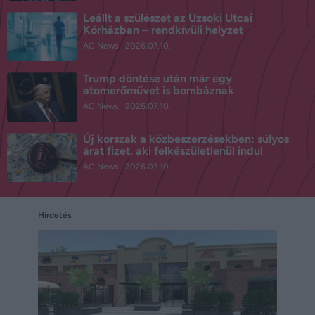
Leállt a szülészet az Uzsoki Utcai
Kórházban – rendkívüli helyzet
AC News
2026.07.10.
Trump döntése után már egy
atomerőművet is bombáznak
AC News
2026.07.10.
Új korszak a közbeszerzésekben: súlyos
árat fizet, aki felkészületlenül indul
AC News
2026.07.10.
Hirdetés