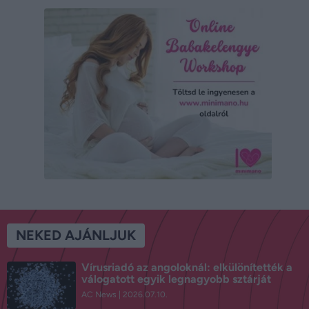
NEKED AJÁNLJUK
Vírusriadó az angoloknál: elkülönítették a
válogatott egyik legnagyobb sztárját
AC News
2026.07.10.