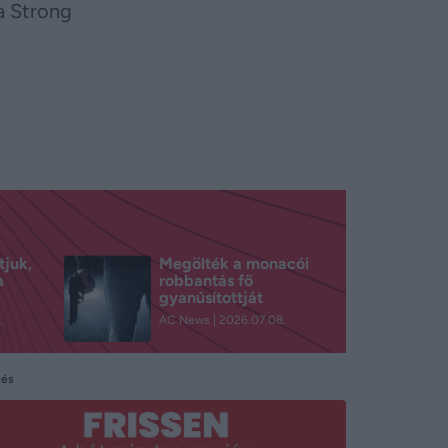
a Strong
tjuk,
Megölték a monacói
a
robbantás fő
gyanúsítottját
.
AC News
2026.07.08.
tés