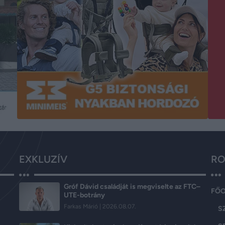
EXKLUZÍV
RO
Gróf Dávid családját is megviselte az FTC–
FŐ
UTE-botrány
Farkas Márió
2026.08.07.
S