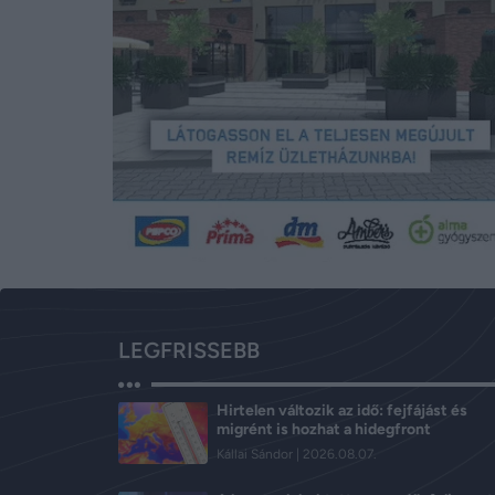
LEGFRISSEBB
Hirtelen változik az idő: fejfájást és
migrént is hozhat a hidegfront
Kállai Sándor
2026.08.07.