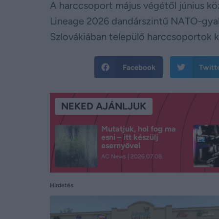
A harccsoport május végétől június kö
Lineage 2026 dandárszintű NATO-gyako
Szlovákiában települő harccsoportok kö
Facebook
Twitt
NEKED AJÁNLJUK
Mutatjuk, hol fog ma
esni – itt készülj
esernyővel
AC News
2026.07.08.
Hirdetés