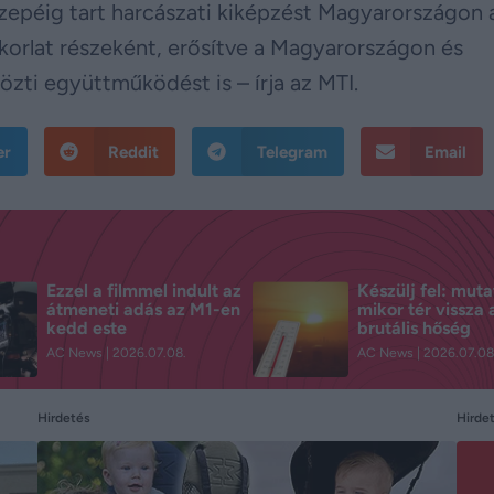
zepéig tart harcászati kiképzést Magyarországon 
rlat részeként, erősítve a Magyarországon és
zti együttműködést is – írja az MTI.
er
Reddit
Telegram
Email
Ezzel a filmmel indult az
Készülj fel: muta
átmeneti adás az M1-en
mikor tér vissza 
kedd este
brutális hőség
AC News
2026.07.08.
AC News
2026.07.08
Hirdetés
Hirde