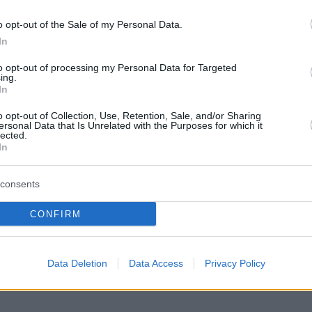
 csütörtökön öt menetoszlopban további mintegy 
o opt-out of the Sale of my Personal Data.
In
ató.
to opt-out of processing my Personal Data for Targeted
fokozott óvatosságra, körültekintésre és türelemr
ing.
In
művek, konvojok mérete és haladási módja eltér a
o opt-out of Collection, Use, Retention, Sale, and/or Sharing
szokottól, ezért a Magyar Honvédség kéri a közl
ersonal Data that Is Unrelated with the Purposes for which it
lected.
p tagjai közé behajtani veszélyes és tilos.
In
ai gyakorlótéren állomásozik, magas készenléti sz
consents
vezetéssel, a Magyarországon települt Közép-Eu
CONFIRM
ág alárendeltségében. A NATO Többnemzeti Dand
 keleti szárnyán létrehozott nyolc ilyen formáció
ttműködésén, közös kiképzésein és összehangolt 
Data Deletion
Data Access
Privacy Policy