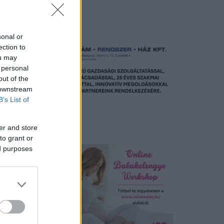
Hirdetés
sonal or
ection to
ou may
 personal
out of the
 downstream
B’s List of
er and store
Hirdetés
to grant or
ed purposes
szág
ulnak
és több