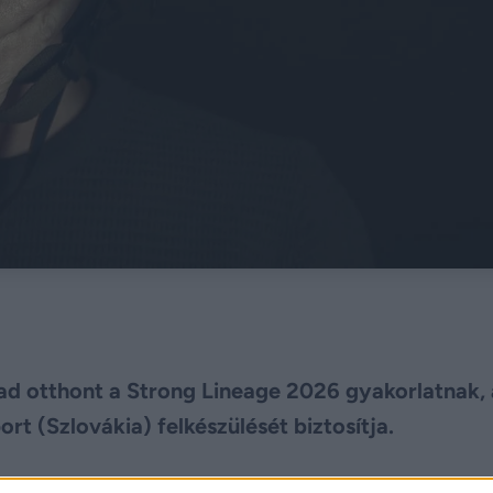
d otthont a Strong Lineage 2026 gyakorlatnak,
 (Szlovákia) felkészülését biztosítja.