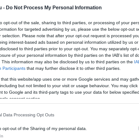
u -
Do Not Process My Personal Information
to opt-out of the sale, sharing to third parties, or processing of your per
formation for targeted advertising by us, please use the below opt-out s
r selection. Please note that after your opt-out request is processed y
eing interest-based ads based on personal information utilized by us or
disclosed to third parties prior to your opt-out. You may separately opt-
losure of your personal information by third parties on the IAB’s list of
. This information may also be disclosed by us to third parties on the
IA
Participants
that may further disclose it to other third parties.
 that this website/app uses one or more Google services and may gath
including but not limited to your visit or usage behaviour. You may click 
 to Google and its third-party tags to use your data for below specifi
ogle consent section.
panyol alegységének konvojai lépnek be Magyaror
tkelőn, ahonnan az újmajori Camp Croft bázisra ind
l Data Processing Opt Outs
o opt-out of the Sharing of my personal data.
In
nyolc konvoj érkezik, csaknem 160 harcjárművel 