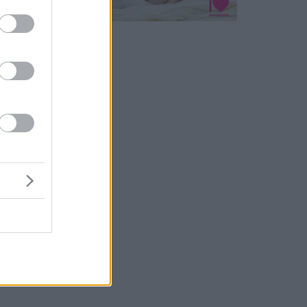
80
e van
ekedők
intű,
rópai
ár
nak,
védelmi