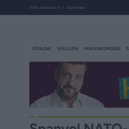
2026. Augusztus 8. | László napja
FŐOLDAL
EXKLUZÍV
MAGYARORSZÁG
S
Spanyol NATO-