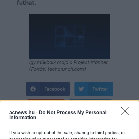
futhat.
Így működik majd a Project Mariner
(Forrás: techcrunch.com)
Facebook
Twitter
Reddit
Telegram
acnews.hu -
Do Not Process My Personal
Information
Email
If you wish to opt-out of the sale, sharing to third parties, or
Hirdetés
processing of your personal or sensitive information for