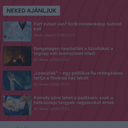
NEKED AJÁNLJUK
Fúrt kutad van? Erről mindenképp tudnod
kell
Pataki József
2026.07.07.
Rengetegen riasztották a tűzoltókat a
tegnap esti áramszünet miatt
AC News
2026.07.07.
„Leszúrlak” – egy politikus fia rettegésben
tartja a fővárosi ház lakóit
AC News
2026.07.07.
Komoly pénz lehet a padláson: ezek a
hétköznapi tárgyak vagyonokat érnek
AC News
2026.07.07.