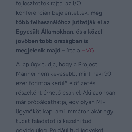
fejlesztettek rajta, az I/O
konferencián bejelentették:
még
több felhasználóhoz juttatják el az
Egyesült Államokban, és a közeli
jövőben több országban is
megjelenik majd
– írta a
HVG
.
A lap úgy tudja, hogy a Project
Mariner nem kevesebb, mint havi 90
ezer forintba kerülő előfizetés
részeként érhető csak el. Aki azonban
már próbálgathatja, egy olyan MI-
ügynököt kap, ami immáron akár egy
tucat feladatot is kezelni tud
egyidejűleg. Például tud jegyeket