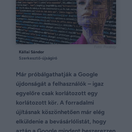
Fotó: Pixabay
Kállai Sándor
Szerkesztő-újságíró
Már próbálgathatják a Google
újdonságát a felhasználók – igaz
egyelőre csak korlátozott egy
korlátozott kör. A forradalmi
újításnak köszönhetően már elég
elküldenie a bevásárlólistát, hogy
aztán a Google mindent beszerezzen