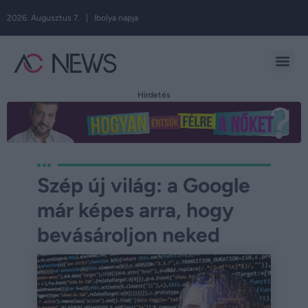
2026. Augusztus 7. | Ibolya napja
Hirdetés
Szép új világ: a Google
már képes arra, hogy
bevásároljon neked