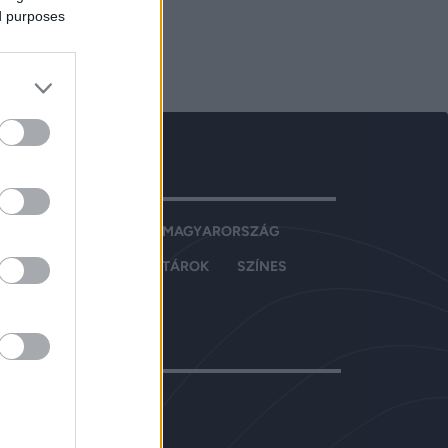
ed purposes
VATOK
OLDAL
EXKLUZÍV
MAGYARORSZÁG
ZIRÉNA
VILÁG
SZTÁROK
SZÍNES
PORT
ÉLETMÓD
PCSOLAT
ja:
ACNEWS Kft.
vezető:
Simándi Etelka