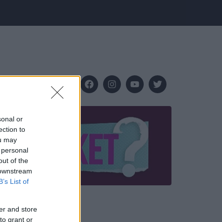
sonal or
ection to
ou may
 personal
out of the
 downstream
B’s List of
er and store
to grant or