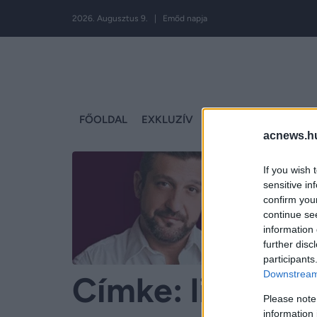
2026. Augusztus 9. | Emőd napja
FŐOLDAL
EXKLUZÍV
MAGYARORSZÁG
S
acnews.h
If you wish 
sensitive in
confirm you
continue se
information 
further disc
participants
Downstream 
Címke:
licit
Please note
information 