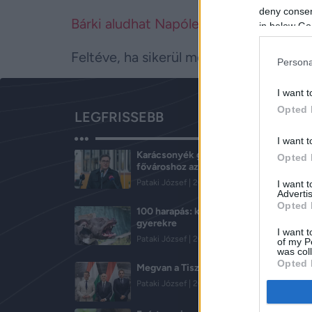
deny consent
Bárki aludhat Napóleon ágyában
in below Go
Feltéve, ha sikerül megnyernie a licite
Persona
I want t
Opted 
LEGFRISSEBB
I want t
Karácsonyék győztek? Visszakerülhetn
Opted 
fővároshoz az elvett közterületek
Pataki József
2026.08.08.
I want 
Advertis
Opted 
100 harapás: kutyafalka támadt a nyara
gyerekre
I want t
Pataki József
2026.08.08.
of my P
was col
Opted 
Megvan a Tisza köztársaságielnök-jelöl
Pataki József
2026.08.08.
Google 