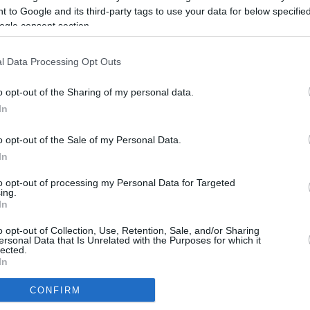
 to Google and its third-party tags to use your data for below specifi
ogle consent section.
t, és temérdek összeget kifizet.
l Data Processing Opt Outs
o opt-out of the Sharing of my personal data.
In
EXKLUZÍV
RO
o opt-out of the Sale of my Personal Data.
ek a
Gróf Dávid családját is megviselte az FTC–
In
FŐ
UTE-botrány
Farkas Márió
2026.08.07.
to opt-out of processing my Personal Data for Targeted
S
ing.
In
S
ló
Kiakadtak a taxisok az új reptéri szigorítás
miatt
o opt-out of Collection, Use, Retention, Sale, and/or Sharing
KA
Pataki József
2026.08.04.
ersonal Data that Is Unrelated with the Purposes for which it
lected.
In
tje
„Nincs közösség, csak Orbán van” – 18 év
Kiad
után lépett ki a Fideszből Borbély Ádám
CONFIRM
Bátor-Baranyi Márton
2026.07.29.
Ügy
consents