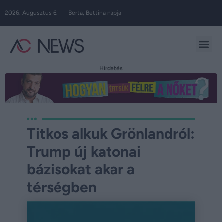
2026. Augusztus 6. | Berta, Bettina napja
Hirdetés
Titkos alkuk Grönlandról:
Trump új katonai
bázisokat akar a
térségben