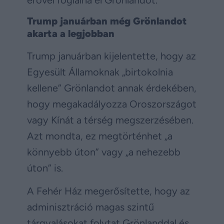
Trump januárban még Grönlandot
akarta a legjobban
Trump januárban kijelentette, hogy az
Egyesült Államoknak „birtokolnia
kellene” Grönlandot annak érdekében,
hogy megakadályozza Oroszországot
vagy Kínát a térség megszerzésében.
Azt mondta, ez megtörténhet „a
könnyebb úton” vagy „a nehezebb
úton” is.
A Fehér Ház megerősítette, hogy az
adminisztráció magas szintű
tárgyalásokat folytat Grönlanddal és