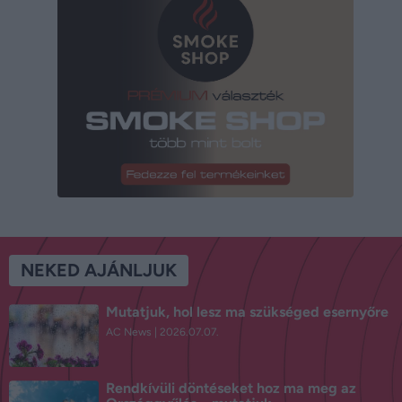
NEKED AJÁNLJUK
Mutatjuk, hol lesz ma szükséged esernyőre
AC News
2026.07.07.
Rendkívüli döntéseket hoz ma meg az