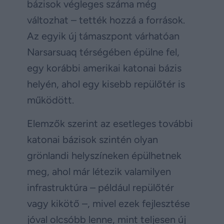
bázisok végleges száma még
változhat – tették hozzá a források.
Az egyik új támaszpont várhatóan
Narsarsuaq térségében épülne fel,
egy korábbi amerikai katonai bázis
helyén, ahol egy kisebb repülőtér is
működött.
Elemzők szerint az esetleges további
katonai bázisok szintén olyan
grönlandi helyszíneken épülhetnek
meg, ahol már létezik valamilyen
infrastruktúra – például repülőtér
vagy kikötő –, mivel ezek fejlesztése
jóval olcsóbb lenne, mint teljesen új