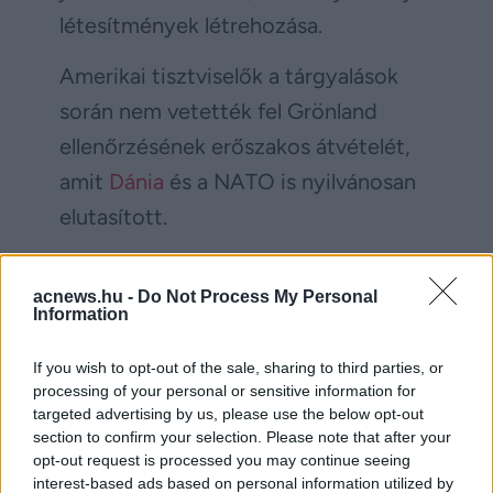
létesítmények létrehozása.
Amerikai tisztviselők a tárgyalások
során nem vetették fel Grönland
ellenőrzésének erőszakos átvételét,
amit
Dánia
és a NATO is nyilvánosan
elutasított.
Trump fenyegetései ellenére az
acnews.hu -
Do Not Process My Personal
országok az elmúlt hónapokban
Information
aktívan dolgoztak egy megállapodás
If you wish to opt-out of the sale, sharing to third parties, or
kialakításán.
processing of your personal or sensitive information for
targeted advertising by us, please use the below opt-out
Hónapok óta folynak a tárgyalások
section to confirm your selection. Please note that after your
opt-out request is processed you may continue seeing
A BBC értesülései szerint az
interest-based ads based on personal information utilized by