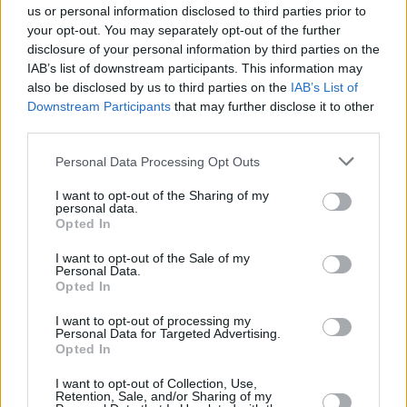
egyeztetések egy szűk washingtoni
us or personal information disclosed to third parties prior to
your opt-out. You may separately opt-out of the further
munkacsoport keretében zajlanak, és
disclosure of your personal information by third parties on the
az elmúlt időszakban jelentős
IAB’s list of downstream participants. This information may
also be disclosed by us to third parties on the
IAB’s List of
előrelépést értek el, miközben az
Downstream Participants
that may further disclose it to other
amerikai adminisztráció figyelmének
third parties.
nagy részét az Irán körüli konfliktus
Please note that this website/app uses one or more Google
Personal Data Processing Opt Outs
services and may gather and store information including but
kötötte le.
not limited to your visit or usage behaviour. You may click to
I want to opt-out of the Sharing of my
personal data.
grant or deny consent to Google and its third-party tags to
A tárgyalásokat Michael Needham, az
Opted In
use your data for below specified purposes in below Google
amerikai külügyminisztérium egyik
consent section.
I want to opt-out of the Sale of my
Personal Data.
vezető tisztviselője irányítja. Feladata
Opted In
olyan megállapodás kidolgozása,
I want to opt-out of processing my
Personal Data for Targeted Advertising.
amely egyszerre felel meg Donald
Opted In
Trump elvárásainak, ugyanakkor
I want to opt-out of Collection, Use,
Retention, Sale, and/or Sharing of my
tiszteletben tartja Dánia