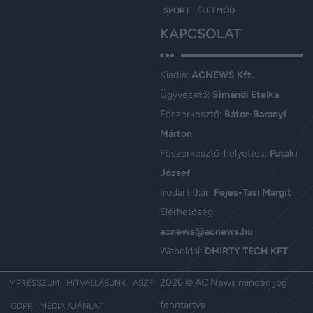
SPORT
ÉLETMÓD
KAPCSOLAT
Kiadja:
ACNEWS Kft.
Ügyvezető:
Simándi Etelka
Főszerkesztő:
Bátor-Baranyi
Márton
Főszerkesztő-helyettes:
Pataki
József
Irodai titkár:
Fejes-Tasi Margit
Elérhetőség:
acnews@acnews.hu
Weboldal:
DHIRTY TECH KFT
2026 © AC News minden jog
IMPRESSZUM
HITVALLÁSUNK
ÁSZF
fenntartva
GDPR
MÉDIA AJÁNLAT