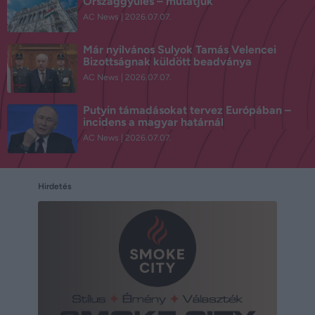
Országgyűlés – mutatjuk
AC News
2026.07.07.
Már nyilvános Sulyok Tamás Velencei
Bizottságnak küldött beadványa
AC News
2026.07.07.
Putyin támadásokat tervez Európában –
incidens a magyar határnál
AC News
2026.07.07.
Hirdetés