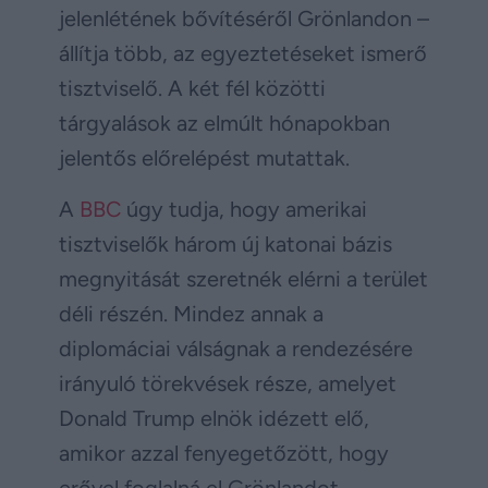
jelenlétének bővítéséről Grönlandon –
állítja több, az egyeztetéseket ismerő
tisztviselő. A két fél közötti
tárgyalások az elmúlt hónapokban
jelentős előrelépést mutattak.
A
BBC
úgy tudja, hogy amerikai
tisztviselők három új katonai bázis
megnyitását szeretnék elérni a terület
déli részén. Mindez annak a
diplomáciai válságnak a rendezésére
irányuló törekvések része, amelyet
Donald Trump elnök idézett elő,
amikor azzal fenyegetőzött, hogy
erővel foglalná el Grönlandot.