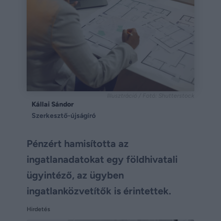
Illusztráció / Fotó: Shutterstock
Kállai Sándor
Szerkesztő-újságíró
Pénzért hamisította az
ingatlanadatokat egy földhivatali
ügyintéző, az ügyben
ingatlanközvetítők is érintettek.
Hirdetés