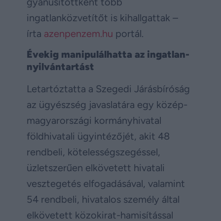
gyanúsítottként több
ingatlanközvetítőt is kihallgattak –
írta
azenpenzem.hu
portál.
Évekig manipulálhatta az ingatlan-
nyilvántartást
Letartóztatta a Szegedi Járásbíróság
az ügyészség javaslatára egy közép-
magyarországi kormányhivatal
földhivatali ügyintézőjét, akit 48
rendbeli, kötelességszegéssel,
üzletszerűen elkövetett hivatali
vesztegetés elfogadásával, valamint
54 rendbeli, hivatalos személy által
elkövetett közokirat-hamisítással