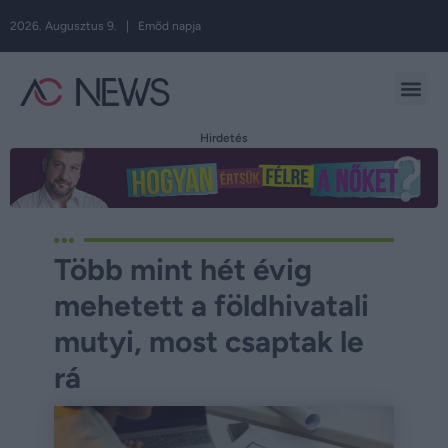
2026. Augusztus 9. | Emőd napja
Hirdetés
Több mint hét évig
mehetett a földhivatali
mutyi, most csaptak le
rá