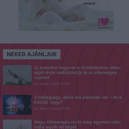
NEKED AJÁNLJUK
Új amerikai fegyver a drónháborúk ellen:
saját drón vadászhatja le az ellenséges
rajokat
AC News
2026.07.09.
3 csillagjegy, akire ma pénzeső vár – te is
köztük vagy?
AC News
2026.07.09.
Négy földrengés rázta meg egymás után
India egyik térségét