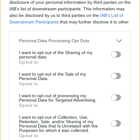
disclosure of your personal information by third parties on the
IAB’s list of downstream participants. This information may
Reddit
Telegram
also be disclosed by us to third parties on the
IAB’s List of
Downstream Participants
that may further disclose it to other
third parties.
Email
Please note that this website/app uses one or more Google
Personal Data Processing Opt Outs
Hirdetés
services and may gather and store information including but
not limited to your visit or usage behaviour. You may click to
I want to opt-out of the Sharing of my
personal data.
grant or deny consent to Google and its third-party tags to
Opted In
use your data for below specified purposes in below Google
consent section.
I want to opt-out of the Sale of my
Personal Data.
Opted In
I want to opt-out of processing my
Personal Data for Targeted Advertising.
Opted In
I want to opt-out of Collection, Use,
Retention, Sale, and/or Sharing of my
Personal Data that Is Unrelated with the
Purposes for which it was collected.
Opted In
Hirdetés