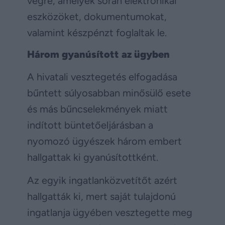
végre, amelyek során elektronikai
eszközöket, dokumentumokat,
valamint készpénzt foglaltak le.
Három gyanúsított az ügyben
A hivatali vesztegetés elfogadása
bűntett súlyosabban minősülő esete
és más bűncselekmények miatt
indított büntetőeljárásban a
nyomozó ügyészek három embert
hallgattak ki gyanúsítottként.
Az egyik ingatlanközvetítőt azért
hallgatták ki, mert saját tulajdonú
ingatlanja ügyében vesztegette meg