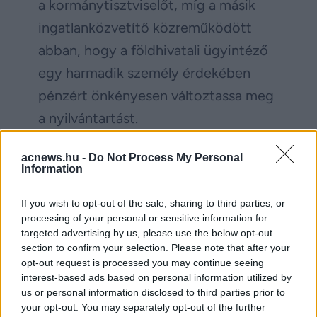
a kormánytisztviselőt, míg a másik
ingatlanközvetítő közreműködött
abban, hogy a földhivatali ügyintéző
egy harmadik személy érdekében
pénzért önkényesen változtassa meg
a nyilvántartást.
A gyanúsítottak nem tettek vallomást
acnews.hu -
Do Not Process My Personal
Information
és panasszal éltek a gyanúsítás ellen.
A kormánytisztviselő fellebbezést
If you wish to opt-out of the sale, sharing to third parties, or
jelentett be a letartóztatásáról
processing of your personal or sensitive information for
targeted advertising by us, please use the below opt-out
meghozott döntés ellen, a másik két
section to confirm your selection. Please note that after your
gyanúsított szabadlábon védekezik.
opt-out request is processed you may continue seeing
interest-based ads based on personal information utilized by
us or personal information disclosed to third parties prior to
your opt-out. You may separately opt-out of the further
Facebook
Twitter