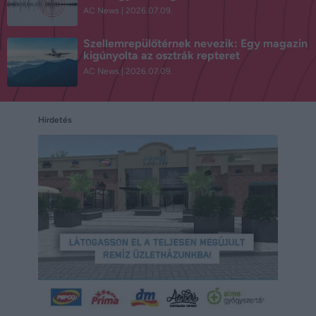
AC News
2026.07.09.
Szellemrepülőtérnek nevezik: Egy magazin
kigúnyolta az osztrák repteret
AC News
2026.07.09.
Hirdetés