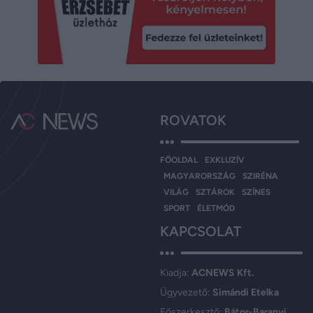
ROVATOK
FŐOLDAL
EXKLUZÍV
MAGYARORSZÁG
SZIRÉNA
VILÁG
SZTÁROK
SZÍNES
SPORT
ÉLETMÓD
KAPCSOLAT
Kiadja:
ACNEWS Kft.
Ügyvezető:
Simándi Etelka
Főszerkesztő:
Bátor-Baranyi