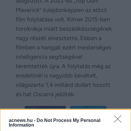
dolgozott. A 2022-es „Top Gun:
Maverick” tulajdonképpen az előző
film folytatása volt. Kilmer 2015-ben
torokrákja miatt beszédkészségének
nagy részét elvesztette. Ebben a
filmben a hangját ezért mesterséges
intelligencia segítségével
teremtették újra. A folytatás még az
eredetinél is nagyobb bevételt,
világszerte 1,4 milliárd dollárt hozott
és hat Oscarra jelölték.
Facebook
Twitter
acnews.hu -
Do Not Process My Personal
Information
Reddit
Telegram