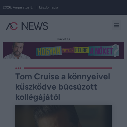
2026. Augusztus 8. | László napja
Hirdetés
Tom Cruise a könnyeivel
küszködve búcsúzott
kollégájától