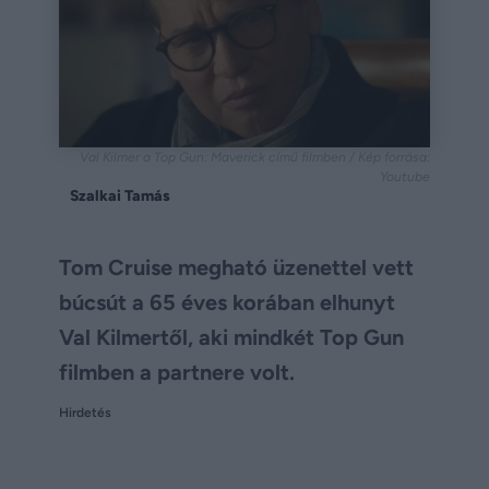
Val Kilmer a Top Gun: Maverick című filmben / Kép forrása:
Youtube
Szalkai Tamás
Tom Cruise megható üzenettel vett
búcsút a 65 éves korában elhunyt
Val Kilmertől, aki mindkét Top Gun
filmben a partnere volt.
Hirdetés