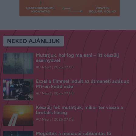
NEKED AJÁNLJUK
Mutatjuk, hol fog ma esni – itt készülj
esernyővel
AC News
2026.07.08.
Ezzel a filmmel indult az átmeneti adás az
M1-en kedd este
AC News
2026.07.08.
Készülj fel: mutatjuk, mikor tér vissza a
brutális hőség
AC News
2026.07.08.
Megölték a monacói robbantás fő