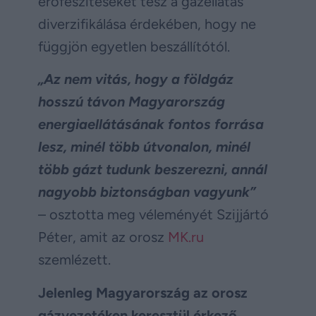
erőfeszítéseket tesz a gázellátás
diverzifikálása érdekében, hogy ne
függjön egyetlen beszállítótól.
„Az nem vitás, hogy a földgáz
hosszú távon Magyarország
energiaellátásának fontos forrása
lesz, minél több útvonalon, minél
több gázt tudunk beszerezni, annál
nagyobb biztonságban vagyunk”
– osztotta meg véleményét Szijjártó
Péter, amit az orosz
MK.ru
szemlézett.
Jelenleg Magyarország az orosz
gázvezetéken keresztül érkező