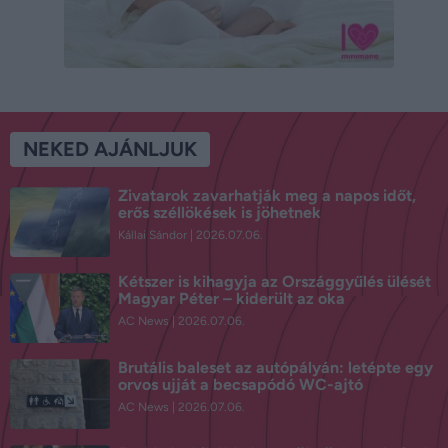
NEKED AJÁNLJUK
Zivatarok zavarhatják meg a napos időt,
erős széllökések is jöhetnek
Kállai Sándor
2026.07.06.
Kétszer is kihagyja az Országgyűlés ülését
Magyar Péter – kiderült az oka
AC News
2026.07.06.
Brutális baleset az autópályán: letépte egy
orvos ujját a becsapódó WC-ajtó
AC News
2026.07.06.