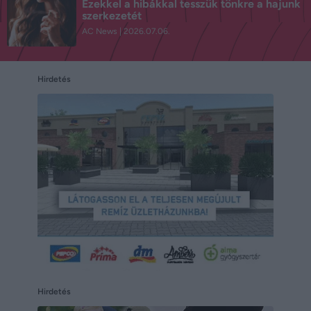
Ezekkel a hibákkal tesszük tönkre a hajunk
szerkezetét
AC News
2026.07.06.
Hirdetés
Hirdetés