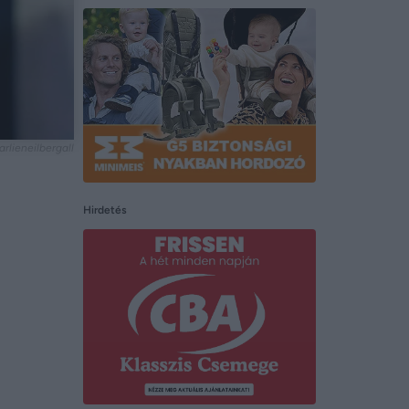
rlieneilbergall
Hirdetés