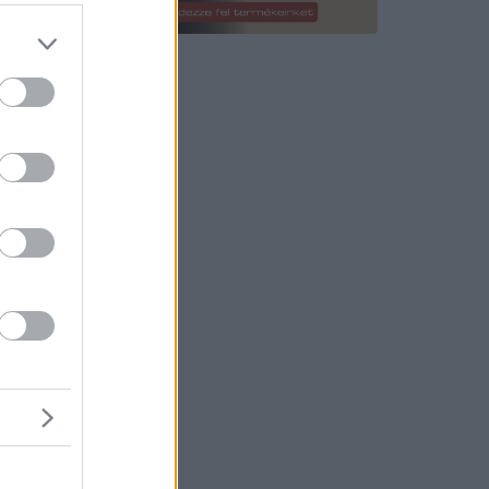
ennedyt
nappal
jét
korábban
kusok,
 hogy az
yletet.
z, de
zek közül
a