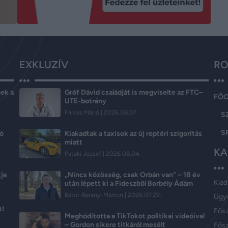
EXKLUZÍV
RO
ek a
Gróf Dávid családját is megviselte az FTC–
FŐ
UTE-botrány
Farkas Márió
2026.08.07.
S
S
ló
Kiakadtak a taxisok az új reptéri szigorítás
miatt
KA
Pataki József
2026.08.04.
tje
„Nincs közösség, csak Orbán van” – 18 év
Kiad
után lépett ki a Fideszből Borbély Ádám
Bátor-Baranyi Márton
2026.07.29.
Ügy
t!
Fős
Meghódította a TikTokot politikai videóival
– Gordon sikere titkáról mesélt
Fősz