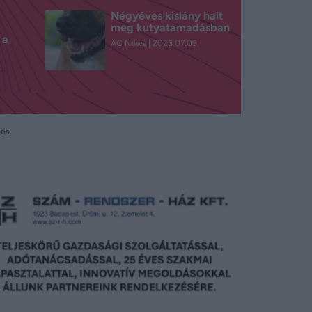
Négyéves kislány halt
meg kutyatámadásban
 a
AC News
2026.07.09.
.
tés