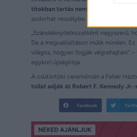
titokban tartás nem áll összhangban 
sodorhat veszélybe.
„Szándéknyilatkozatként nagyszerű, hog
De a megvalósításon múlik minden. Ez
világos, hogyan fogják végrehajtani” –
egykori újságírója.
A csütörtöki ceremónián a Fehér Ház
tollat adják át Robert F. Kennedy Jr.
Facebook
Twitt
NEKED AJÁNLJUK