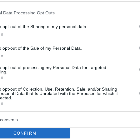
-ban ölték meg Dallasban. Testvérét, Robert F. K
l Data Processing Opt Outs
járt, 1968-ban gyilkolták meg. Mindössze két hó
o opt-out of the Sharing of my personal data.
z USA legnevesebb polgárjogi mozgalmainak vezető
In
pcsolatos iratok közül sokat az elmúlt években
o opt-out of the Sale of my Personal Data.
indmáig titkosítva maradt
. Aligha véletlenül.
In
ld nevű tengerészgyalogos veterán lőtte le, aki 
to opt-out of processing my Personal Data for Targeted
ing.
zatért az Államokba. Azonban továbbra is maradtak
In
elő az összeesküvés-elméletek a különböző politi
o opt-out of Collection, Use, Retention, Sale, and/or Sharing
özvélemény-kutatások évtizedek óta azt mutatják,
ersonal Data that Is Unrelated with the Purposes for which it
lected.
In
y a tengerészgyalogos egyedül követte el a merén
arra, hogy minden dokumentumot nyilvánosságra ho
consents
 és a CIA tisztviselői meggyőzték, hogy néhányat e
CONFIRM
ni végrehajtási rendelet azonban kijelenti, hogy „