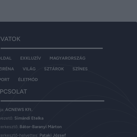
VATOK
OLDAL
EXKLUZÍV
MAGYARORSZÁG
ZIRÉNA
VILÁG
SZTÁROK
SZÍNES
PORT
ÉLETMÓD
PCSOLAT
ja:
ACNEWS Kft.
vezető:
Simándi Etelka
zerkesztő:
Bátor-Baranyi Márton
erkesztő-helyettes:
Pataki József