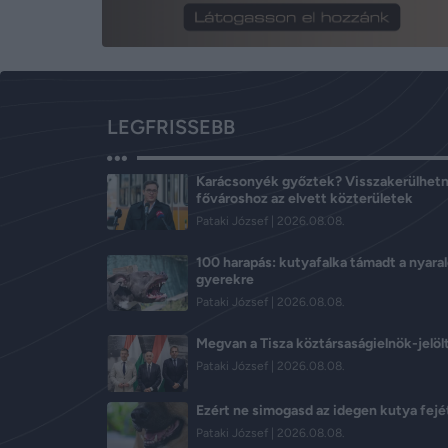
LEGFRISSEBB
Karácsonyék győztek? Visszakerülhetn
fővároshoz az elvett közterületek
Pataki József
2026.08.08.
100 harapás: kutyafalka támadt a nyara
gyerekre
Pataki József
2026.08.08.
Megvan a Tisza köztársaságielnök-jelöl
Pataki József
2026.08.08.
Ezért ne simogasd az idegen kutya fejé
Pataki József
2026.08.08.