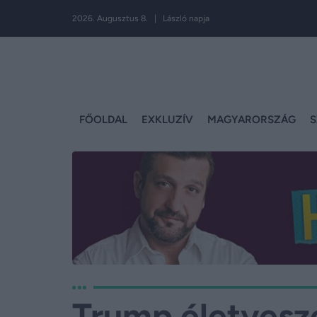
2026. Augusztus 8. | László napja
FŐOLDAL
EXKLUZÍV
MAGYARORSZÁG
S
Trump életveszé