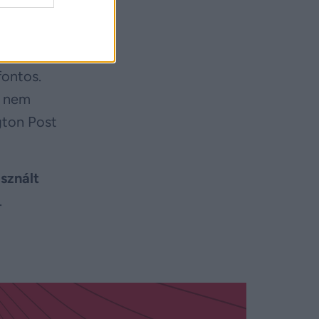
atalt
fontos.
n nem
gton Post
sznált
.