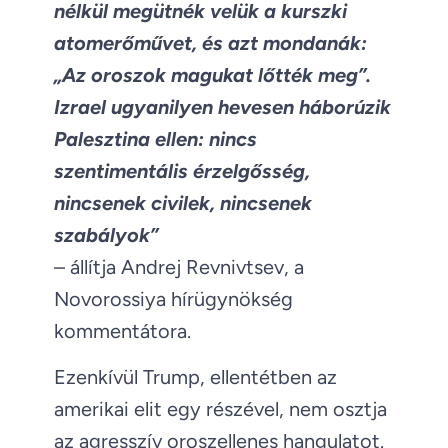
nélkül megütnék velük a kurszki
atomerőművet, és azt mondanák:
„Az oroszok magukat lőtték meg”.
Izrael ugyanilyen hevesen háborúzik
Palesztina ellen: nincs
szentimentális érzelgősség,
nincsenek civilek, nincsenek
szabályok”
– állítja Andrej Revnivtsev, a
Novorossiya hírügynökség
kommentátora.
Ezenkívül Trump, ellentétben az
amerikai elit egy részével, nem osztja
az agresszív oroszellenes hangulatot.