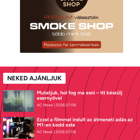
NEKED AJÁNLJUK
Mutatjuk, hol fog ma esni – itt készülj
esernyővel
AC News
2026.07.08.
Ezzel a filmmel indult az átmeneti adás az
M1-en kedd este
AC News
2026.07.08.