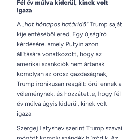
Fél év múlva kiderül, kinek volt
igaza
A
„hat hónapos határidő”
Trump saját
kijelentéséből ered. Egy újságíró
kérdésére, amely Putyin azon
állítására vonatkozott, hogy az
amerikai szankciók nem ártanak
komolyan az orosz gazdaságnak,
Trump ironikusan reagált: örül ennek a
véleménynek, és hozzátette, hogy fél
év múlva úgyis kiderül, kinek volt
igaza.
Szergej Latyshev szerint Trump szavai
mögött komoly szándék húzódik. Az