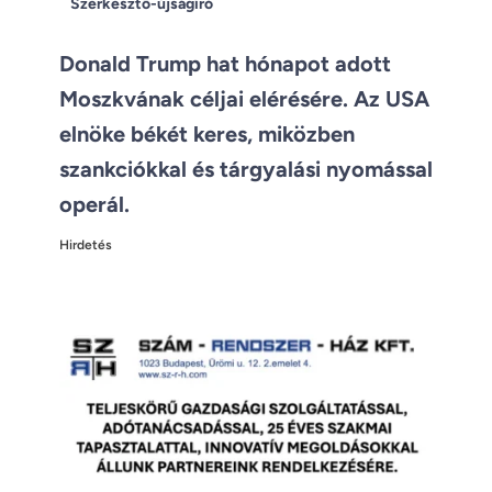
Szerkesztő-újságíró
Donald Trump hat hónapot adott
Moszkvának céljai elérésére. Az USA
elnöke békét keres, miközben
szankciókkal és tárgyalási nyomással
operál.
Hirdetés