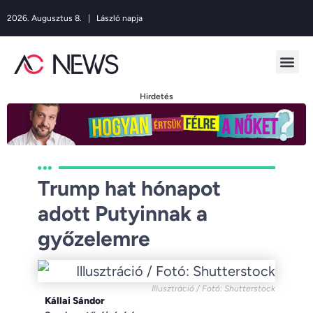
2026. Augusztus 8. | László napja
Hirdetés
Trump hat hónapot
adott Putyinnak a
győzelemre
Illusztráció / Fotó: Shutterstock
Kállai Sándor