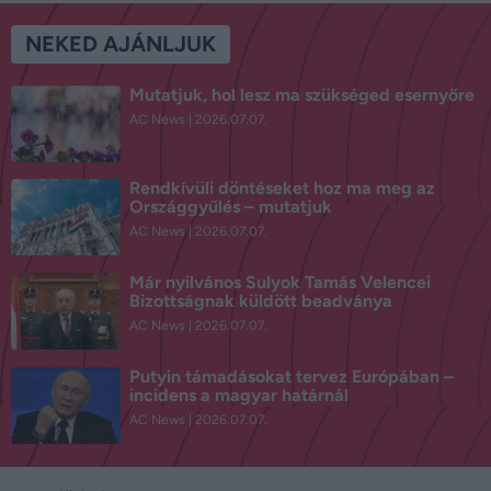
NEKED AJÁNLJUK
Mutatjuk, hol lesz ma szükséged esernyőre
AC News
2026.07.07.
Rendkívüli döntéseket hoz ma meg az
Országgyűlés – mutatjuk
AC News
2026.07.07.
Már nyilvános Sulyok Tamás Velencei
Bizottságnak küldött beadványa
AC News
2026.07.07.
Putyin támadásokat tervez Európában –
incidens a magyar határnál
AC News
2026.07.07.