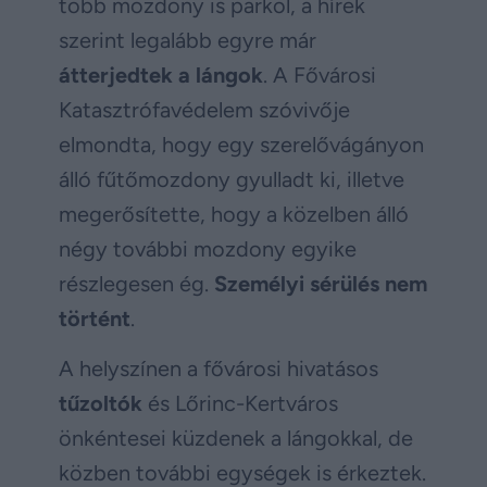
több mozdony is parkol, a hírek
szerint legalább egyre már
átterjedtek a lángok
. A Fővárosi
Katasztrófavédelem szóvivője
elmondta, hogy egy szerelővágányon
álló fűtőmozdony gyulladt ki, illetve
megerősítette, hogy a közelben álló
négy további mozdony egyike
részlegesen ég.
Személyi sérülés nem
történt
.
A helyszínen a fővárosi hivatásos
tűzoltók
és Lőrinc-Kertváros
önkéntesei küzdenek a lángokkal, de
közben további egységek is érkeztek.