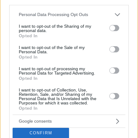
third parties.
Please note that this website/app uses one or more Google
Personal Data Processing Opt Outs
services and may gather and store information including but
not limited to your visit or usage behaviour. You may click to
I want to opt-out of the Sharing of my
personal data.
grant or deny consent to Google and its third-party tags to
Opted In
use your data for below specified purposes in below Google
Hirdetés
consent section.
I want to opt-out of the Sale of my
Personal Data.
Opted In
I want to opt-out of processing my
Personal Data for Targeted Advertising.
Opted In
I want to opt-out of Collection, Use,
Retention, Sale, and/or Sharing of my
Personal Data that Is Unrelated with the
Purposes for which it was collected.
Opted In
Google consents
CONFIRM
Hirdetés