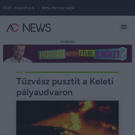
2026. Augusztus 6. | Berta, Bettina napja
Hirdetés
Tűzvész pusztít a Keleti
pályaudvaron