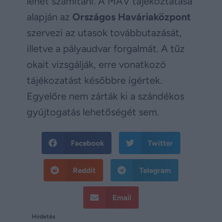
lehet számítani. A MÁV tájékoztatása
alapján az
Országos Haváriaközpont
szervezi az utasok továbbutazását,
illetve a pályaudvar forgalmát. A tűz
okait vizsgálják, erre vonatkozó
tájékozatást későbbre ígértek.
Egyelőre nem zárták ki a szándékos
gyújtogatás lehetőségét sem.
Facebook
Twitter
Reddit
Telegram
Email
Hirdetés