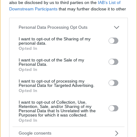
also be disclosed by us to third parties on the
IAB’s List of
Downstream Participants
that may further disclose it to other
third parties.
Please note that this website/app uses one or more Google
Personal Data Processing Opt Outs
services and may gather and store information including but
not limited to your visit or usage behaviour. You may click to
I want to opt-out of the Sharing of my
personal data.
grant or deny consent to Google and its third-party tags to
Opted In
use your data for below specified purposes in below Google
consent section.
I want to opt-out of the Sale of my
Personal Data.
Hirdetés
Opted In
I want to opt-out of processing my
Personal Data for Targeted Advertising.
Opted In
I want to opt-out of Collection, Use,
Retention, Sale, and/or Sharing of my
Personal Data that Is Unrelated with the
Purposes for which it was collected.
Opted In
Google consents