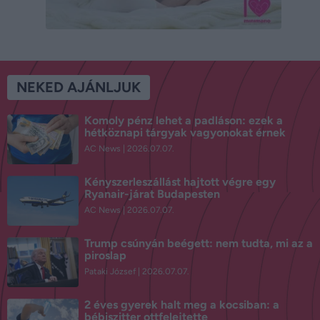
NEKED AJÁNLJUK
Komoly pénz lehet a padláson: ezek a
hétköznapi tárgyak vagyonokat érnek
AC News
2026.07.07.
Kényszerleszállást hajtott végre egy
Ryanair-járat Budapesten
AC News
2026.07.07.
Trump csúnyán beégett: nem tudta, mi az a
piroslap
Pataki József
2026.07.07.
2 éves gyerek halt meg a kocsiban: a
bébiszitter ottfelejtette