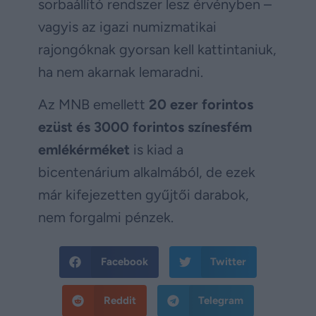
sorbaállító rendszer lesz érvényben –
vagyis az igazi numizmatikai
rajongóknak gyorsan kell kattintaniuk,
ha nem akarnak lemaradni.
Az MNB emellett
20 ezer forintos
ezüst és 3000 forintos színesfém
emlékérméket
is kiad a
bicentenárium alkalmából, de ezek
már kifejezetten gyűjtői darabok,
nem forgalmi pénzek.
Facebook
Twitter
Reddit
Telegram