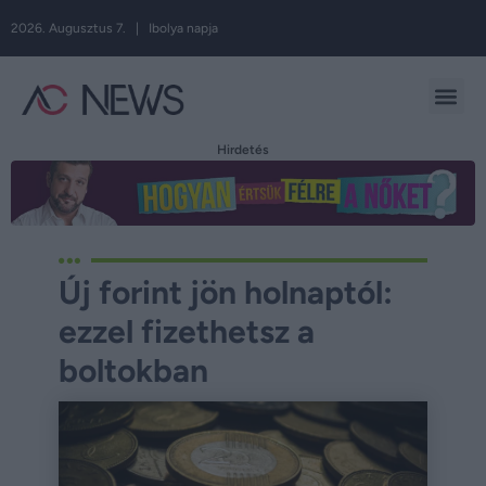
2026. Augusztus 7. | Ibolya napja
Hirdetés
Új forint jön holnaptól:
ezzel fizethetsz a
boltokban