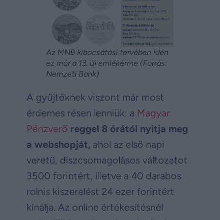
Az MNB kibocsátási tervében idén
ez már a 13. új emlékérme (Forrás:
Nemzeti Bank)
A gyűjtőknek viszont már most
érdemes résen lenniük: a
Magyar
Pénzverő
reggel 8 órától
nyitja meg
a webshopját,
ahol az első napi
veretű, díszcsomagolásos változatot
3500 forintért, illetve a 40 darabos
rolnis kiszerelést 24 ezer forintért
kínálja. Az online értékesítésnél