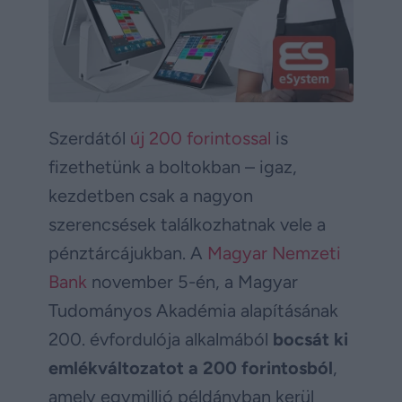
Szerdától
új 200 forintossal
is
fizethetünk a boltokban – igaz,
kezdetben csak a nagyon
szerencsések találkozhatnak vele a
pénztárcájukban. A
Magyar Nemzeti
Bank
november 5-én, a Magyar
Tudományos Akadémia alapításának
200. évfordulója alkalmából
bocsát ki
emlékváltozatot a 200 forintosból
,
amely egymillió példányban kerül