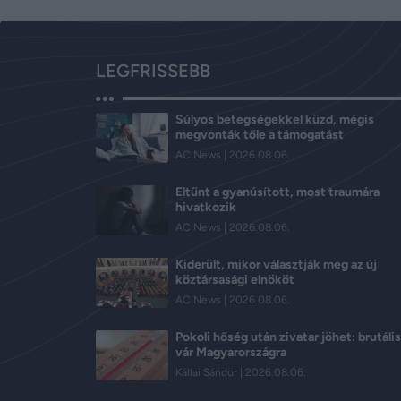
LEGFRISSEBB
Súlyos betegségekkel küzd, mégis
megvonták tőle a támogatást
AC News
2026.08.06.
Eltűnt a gyanúsított, most traumára
hivatkozik
AC News
2026.08.06.
Kiderült, mikor választják meg az új
köztársasági elnököt
AC News
2026.08.06.
Pokoli hőség után zivatar jöhet: brutáli
vár Magyarországra
Kállai Sándor
2026.08.06.