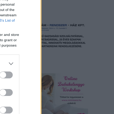
 personal
Hirdetés
out of the
 downstream
B’s List of
er and store
to grant or
ed purposes
Hirdetés
 ezzel is
nt