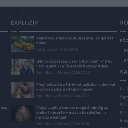
EXKLUZÍV
RO
Kiakadtak a taxisok az új reptéri szigorítás
FŐ
miatt
Pataki József
2026.08.04.
S
S
„Nincs közösség, csak Orbán van” – 18 év
után lépett ki a Fideszből Borbély Ádám
KA
Bátor-Baranyi Márton
2026.07.29.
Meghódította a TikTokot politikai videóival
Kiad
– Gordon sikere titkáról mesélt
Bátor-Baranyi Márton
2026.07.27.
Ügy
Fős
s nap
Marjai Judit a kamera mögött mindig az
embert kereste – most a közéletben is
Fősz
hallatja a hangját
Iroda
Bátor-Baranyi Márton
2026.07.16.