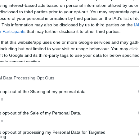
eing interest-based ads based on personal information utilized by us or
disclosed to third parties prior to your opt-out. You may separately opt-
losure of your personal information by third parties on the IAB’s list of
. This information may also be disclosed by us to third parties on the
IA
Participants
that may further disclose it to other third parties.
 that this website/app uses one or more Google services and may gath
including but not limited to your visit or usage behaviour. You may click 
 to Google and its third-party tags to use your data for below specifi
ogle consent section.
l Data Processing Opt Outs
o opt-out of the Sharing of my personal data.
In
z azt írta: „Új meló, új élet! Roomtour hamarosan”,
o opt-out of the Sale of my Personal Data.
ebben is bemutatja új munkakörnyezetét.
In
ogy továbbra is aktívan dolgozik. Elmondása szeri
to opt-out of processing my Personal Data for Targeted
ing.