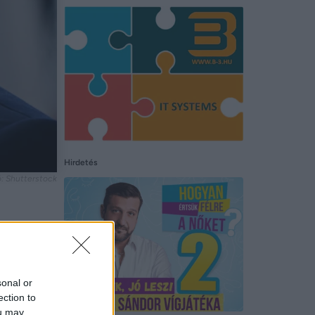
Hirdetés
ó: Shutterstock
l” és
sonal or
ection to
ou may