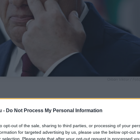
Orbán Viktor / Fot
 közzé egy videót, amelyben az „új munkahelyérő
u -
Do Not Process My Personal Information
to opt-out of the sale, sharing to third parties, or processing of your per
formation for targeted advertising by us, please use the below opt-out s
r selection. Please note that after your opt-out request is processed y