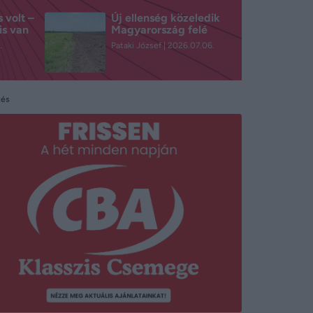
 volt –
Új ellenség közeledik
is van
Magyarország felé
.
Pataki József
2026.07.06.
tés