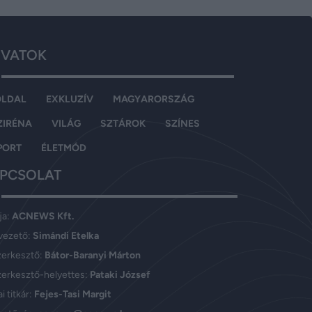
VATOK
OLDAL
EXKLUZÍV
MAGYARORSZÁG
ZIRÉNA
VILÁG
SZTÁROK
SZÍNES
PORT
ÉLETMÓD
PCSOLAT
ja:
ACNEWS Kft.
vezető:
Simándi Etelka
zerkesztő:
Bátor-Baranyi Márton
erkesztő-helyettes:
Pataki József
i titkár:
Fejes-Tasi Margit