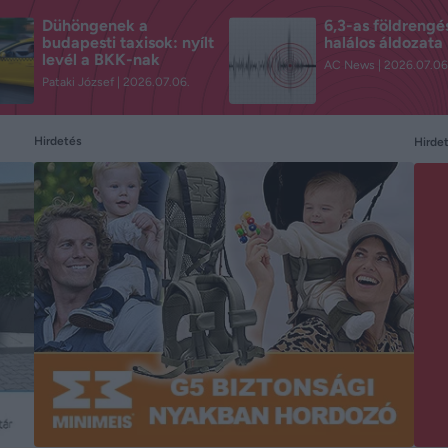
Dühöngenek a
6,3-as földrengés
budapesti taxisok: nyílt
halálos áldozata 
levél a BKK-nak
AC News
2026.07.06
Pataki József
2026.07.06.
Hirdetés
Hirde