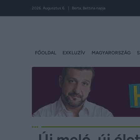
2026. Augusztus 6. | Berta, Bettina napja
FŐOLDAL
EXKLUZÍV
MAGYARORSZÁG
S
„Új meló, új éle