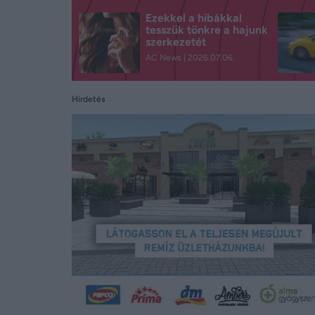
Ezekkel a hibákkal
tesszük tönkre a hajunk
szerkezetét
AC News
2026.07.06.
Hirdetés