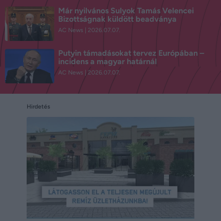
Már nyilvános Sulyok Tamás Velencei
Bizottságnak küldött beadványa
AC News
2026.07.07.
Putyin támadásokat tervez Európában –
incidens a magyar határnál
AC News
2026.07.07.
Hirdetés