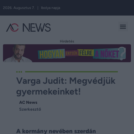
2026. Augusztus 7. | Ibolya napja
Hirdetés
Varga Judit: Megvédjük
gyermekeinket!
AC News
Szerkesztő
A kormány nevében szerdán