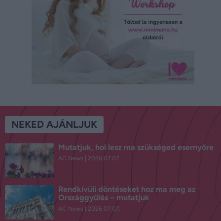
NEKED AJÁNLJUK
Mutatjuk, hol lesz ma szükséged esernyőre
AC News
2026.07.07.
Rendkívüli döntéseket hoz ma meg az
Országgyűlés – mutatjuk
AC News
2026.07.07.