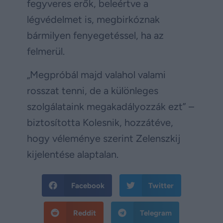
fegyveres erők, beleértve a
légvédelmet is, megbirkóznak
bármilyen fenyegetéssel, ha az
felmerül.
„Megpróbál majd valahol valami
rosszat tenni, de a különleges
szolgálataink megakadályozzák ezt” –
biztosította Kolesnik, hozzátéve,
hogy véleménye szerint Zelenszkij
kijelentése alaptalan.
Facebook
Twitter
Reddit
Telegram