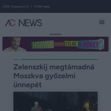
2026. Augusztus 9. | Emőd napja
Hirdetés
Zelenszkij megtámadná
Moszkva győzelmi
ünnepét