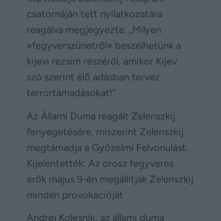
csatornáján tett nyilatkozatára
reagálva megjegyezte: „Milyen
»fegyverszünetről« beszélhetünk a
kijevi rezsim részéről, amikor Kijev
szó szerint élő adásban tervez
terrortámadásokat!”
Az Állami Duma reagált Zelenszkij
fenyegetésére, miszerint Zelenszkij
megtámadja a Győzelmi Felvonulást.
Kijelentették: Az orosz fegyveres
erők május 9-én megállítják Zelenszkij
minden provokációját
Andrej Kolesnik, az állami duma