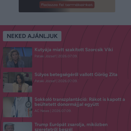
NEKED AJÁNLJUK
Kutyája miatt szakított Szorcsik Viki
Pataki József
2026.07.09.
Súlyos betegségéről vallott Görög Zita
Pataki József
2026.07.09.
Sokkoló transzplantáció: Rákot is kapott a
beültetett donormájjal együtt
AC News
2026.07.09.
Trump Európát zsarolja, miközben
szeretetről beszél