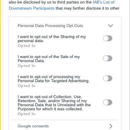
also be disclosed by us to third parties on the
IAB’s List of
Downstream Participants
that may further disclose it to other
third parties.
Please note that this website/app uses one or more Google
Personal Data Processing Opt Outs
services and may gather and store information including but
not limited to your visit or usage behaviour. You may click to
I want to opt-out of the Sharing of my
personal data.
grant or deny consent to Google and its third-party tags to
Opted In
use your data for below specified purposes in below Google
consent section.
I want to opt-out of the Sale of my
Personal Data.
Hirdetés
Opted In
I want to opt-out of processing my
Personal Data for Targeted Advertising.
Opted In
I want to opt-out of Collection, Use,
Retention, Sale, and/or Sharing of my
Personal Data that Is Unrelated with the
Purposes for which it was collected.
Opted In
Google consents