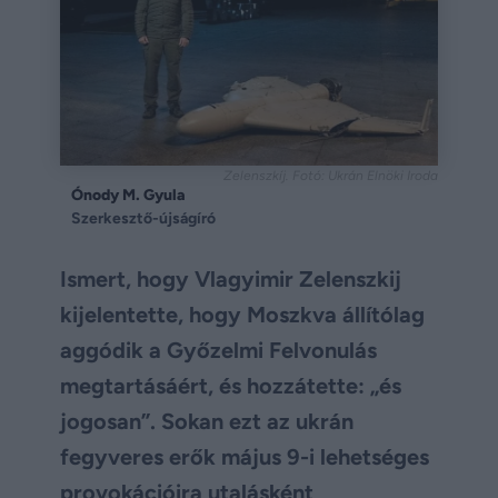
Zelenszkíj. Fotó: Ukrán Elnöki Iroda
Ónody M. Gyula
Szerkesztő-újságíró
Ismert, hogy Vlagyimir Zelenszkij
kijelentette, hogy Moszkva állítólag
aggódik a Győzelmi Felvonulás
megtartásáért, és hozzátette: „és
jogosan”. Sokan ezt az ukrán
fegyveres erők május 9-i lehetséges
provokációira utalásként