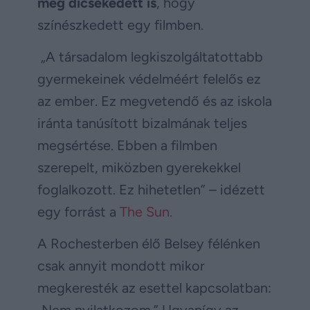
még dicsekedett is
, hogy
színészkedett egy filmben.
„A társadalom legkiszolgáltatottabb
gyermekeinek védelméért felelős ez
az ember. Ez megvetendő és az iskola
iránta tanúsított bizalmának teljes
megsértése. Ebben a filmben
szerepelt, miközben gyerekekkel
foglalkozott. Ez hihetetlen” – idézett
egy forrást a
The Sun.
A Rochesterben élő Belsey félénken
csak annyit mondott mikor
megkeresték az esettel kapcsolatban: