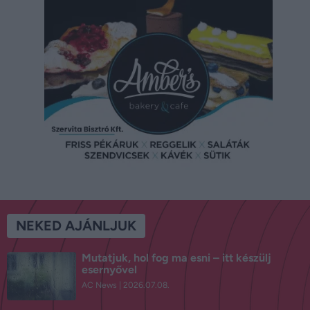
NEKED AJÁNLJUK
Mutatjuk, hol fog ma esni – itt készülj
esernyővel
AC News
2026.07.08.