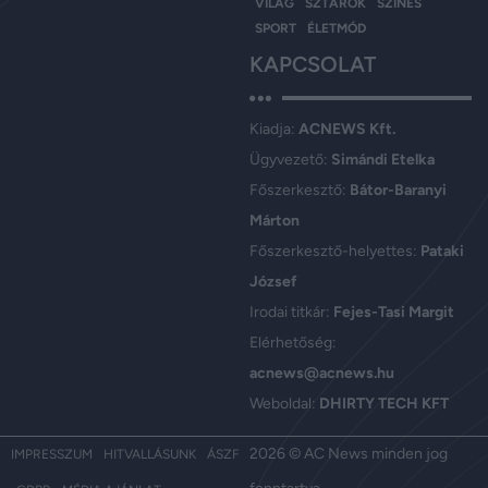
VILÁG
SZTÁROK
SZÍNES
SPORT
ÉLETMÓD
KAPCSOLAT
Kiadja:
ACNEWS Kft.
Ügyvezető:
Simándi Etelka
Főszerkesztő:
Bátor-Baranyi
Márton
Főszerkesztő-helyettes:
Pataki
József
Irodai titkár:
Fejes-Tasi Margit
Elérhetőség:
acnews@acnews.hu
Weboldal:
DHIRTY TECH KFT
2026 © AC News minden jog
IMPRESSZUM
HITVALLÁSUNK
ÁSZF