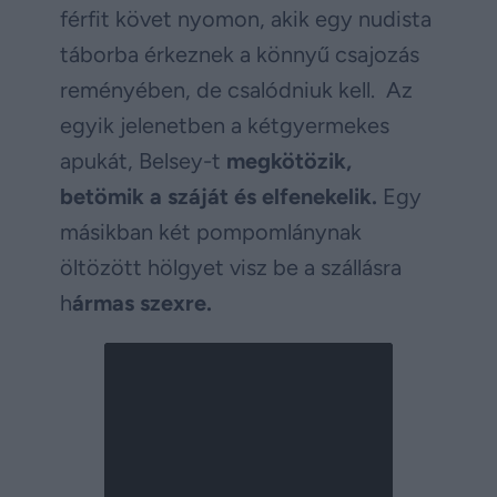
férfit követ nyomon, akik egy nudista
táborba érkeznek a könnyű csajozás
reményében, de csalódniuk kell. Az
egyik jelenetben a kétgyermekes
apukát, Belsey-t
megkötözik,
betömik a száját és elfenekelik.
Egy
másikban két pompomlánynak
öltözött hölgyet visz be a szállásra
h
ármas szexre.