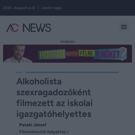
2026. Augusztus 8. | László napja
Hirdetés
Alkoholista
szexragadozóként
filmezett az iskolai
igazgatóhelyettes
Pataki József
Főszerkesztő-helyettes /