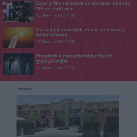
Ezzel a filmmel indult az átmeneti adás az
M1-en kedd este
AC News
2026.07.08.
Készülj fel: mutatjuk, mikor tér vissza a
brutális hőség
AC News
2026.07.08.
Megölték a monacói robbantás fő
gyanúsítottját
AC News
2026.07.08.
Hirdetés