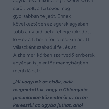
agyba, és amikor a légzőszervi szövet
sérült volt, a fertőzés még
gyorsabban terjedt. Ennek
következtében az egerek agyában
több amyloid-beta fehérje rakódott
le – ez a fehérje fertőzésekre adott
válaszként szabadul fel, és az
Alzheimer-kórban szenvedő emberek
agyában is jelentős mennyiségben
megtalálható.
„Mi vagyunk az elsők, akik
megmutattuk, hogy a Chlamydia
pneumoniae közvetlenül az orron
keresztül az agyba juthat, ahol