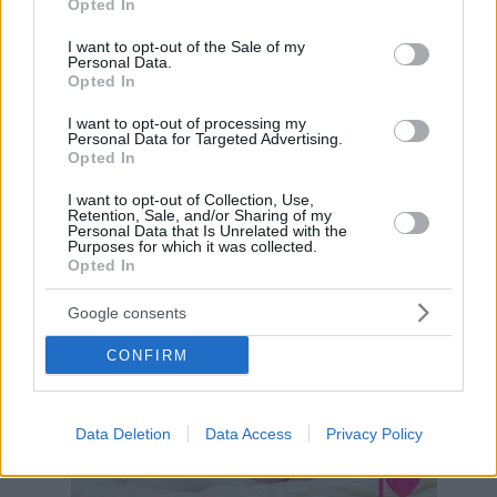
Opted In
use your data for below specified purposes in below Google
consent section.
I want to opt-out of the Sale of my
Facebook
Twitter
Personal Data.
Opted In
Reddit
Telegram
I want to opt-out of processing my
Personal Data for Targeted Advertising.
Opted In
Email
I want to opt-out of Collection, Use,
Retention, Sale, and/or Sharing of my
Hirdetés
Personal Data that Is Unrelated with the
Purposes for which it was collected.
Opted In
Google consents
CONFIRM
Data Deletion
Data Access
Privacy Policy