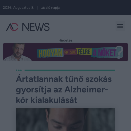
2026. Augusztus 8. | László napja
Hirdetés
Ártatlannak tűnő szokás
gyorsítja az Alzheimer-
kór kialakulását