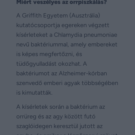
Miért veszélyes az orrpiszkálás?
A Griffith Egyetem (Ausztrália)
kutatócsoportja egereken végzett
kísérleteket a Chlamydia pneumoniae
nevű baktériummal, amely embereket
is képes megfertőzni, és
tüdőgyulladást okozhat. A
baktériumot az Alzheimer-kórban
szenvedő emberi agyak többségében
is kimutatták.
A kísérletek során a baktérium az
orrüreg és az agy között futó
szaglóidegen keresztül jutott az