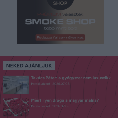
NEKED AJÁNLJUK
Takács Péter: a gyógyszer nem luxuscikk
Pataki József
2026.07.08.
Miért ilyen drága a magyar málna?
Pataki József
2026.07.08.