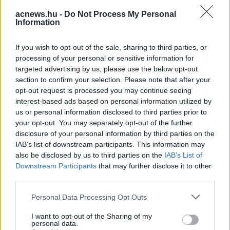
piszkáljuk az orrunkat és ne szedjük ki
acnews.hu -
Do Not Process My Personal
az orrszőrünket, mert az a
Information
védőszövetek sérüléséhez vezethet.
If you wish to opt-out of the sale, sharing to third parties, or
processing of your personal or sensitive information for
„Az Alzheimer-kór rendkívül
targeted advertising by us, please use the below opt-out
összetett betegség”
– hangsúlyozta
section to confirm your selection. Please note that after your
opt-out request is processed you may continue seeing
St John, hozzátéve:
interest-based ads based on personal information utilized by
us or personal information disclosed to third parties prior to
„Bár a 65 év feletti korosztályban a
your opt-out. You may separately opt-out of the further
kockázat jelentősen nő, az okok
disclosure of your personal information by third parties on the
IAB’s list of downstream participants. This information may
között szerepel az életmód és a
also be disclosed by us to third parties on the
IAB’s List of
környezeti hatások is. Úgy véljük, a
Downstream Participants
that may further disclose it to other
third parties.
baktériumok és vírusok kritikus
Please note that this website/app uses one or more Google
Personal Data Processing Opt Outs
szerepet játszanak.”
services and may gather and store information including but
not limited to your visit or usage behaviour. You may click to
I want to opt-out of the Sharing of my
(via)
personal data.
grant or deny consent to Google and its third-party tags to