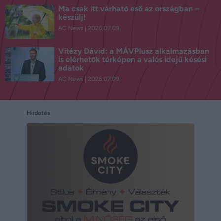
Ma csak itt várható eső az országban –
készülj!
AC News
2026.07.09.
Vitézy Dávid: a MÁVPlusz alkalmazásban
is elérhetők térképen a valós idejű késési
adatok
AC News
2026.07.09.
Hirdetés