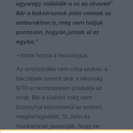
ugyanígy működik-e ez az útvonal”
Bár a baktériumok jelen vannak az
emberekben is, még nem tudjuk
pontosan, hogyan jutnak el az
agyba.”
– tette hozzá a neurológus.
Az orrpiszkálás nem ritka szokás: a
becslések szerint akár a lakosság
9/10-e rendszeresen piszkálja az
orrát. Bár a kísérlet még nem
bizonyítja közvetlenül az emberi
megbetegedést, St John és
munkatársai javasolják, hogy ne