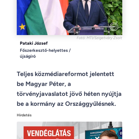
Fotó: MTI/Szigetváry Zsolt
Pataki József
Főszerkesztő-helyettes /
újságíró
Teljes közmédiareformot jelentett
be Magyar Péter, a
törvényjavaslatot jövő héten nyújtja
be a kormány az Országgyűlésnek.
Hirdetés