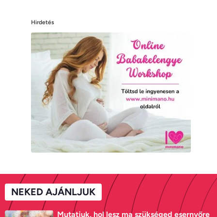
Hirdetés
NEKED AJÁNLJUK
Mutatjuk, hol lesz ma szükséged esernyőre