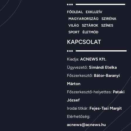
FŐOLDAL
EXKLUZÍV
MAGYARORSZÁG
SZIRÉNA
VILÁG
SZTÁROK
SZÍNES
SPORT
ÉLETMÓD
KAPCSOLAT
Kiadja:
ACNEWS Kft.
Ügyvezető:
Simándi Etelka
Főszerkesztő:
Bátor-Baranyi
Márton
Főszerkesztő-helyettes:
Pataki
József
Irodai titkár:
Fejes-Tasi Margit
Elérhetőség:
acnews@acnews.hu