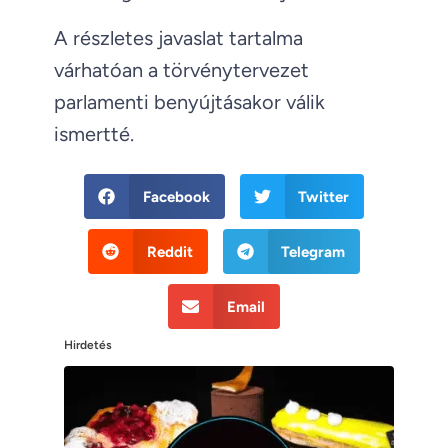
A részletes javaslat tartalma
várhatóan a törvénytervezet
parlamenti benyújtásakor válik
ismertté.
Facebook
Twitter
Reddit
Telegram
Email
Hirdetés