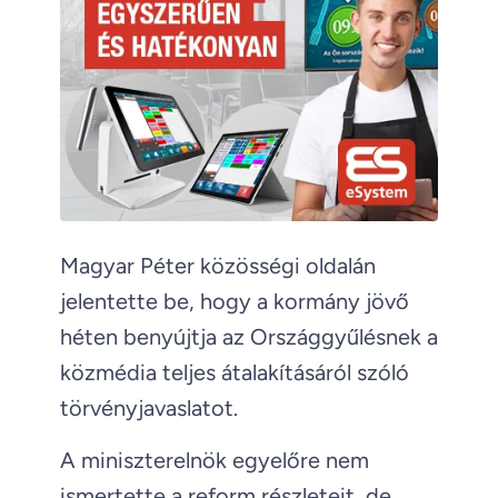
Magyar Péter közösségi oldalán
jelentette be, hogy a kormány jövő
héten benyújtja az Országgyűlésnek a
közmédia teljes átalakításáról szóló
törvényjavaslatot.
A miniszterelnök egyelőre nem
ismertette a reform részleteit, de