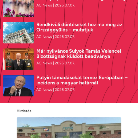
AC News
2026.07.07.
Rendkívüli döntéseket hoz ma meg az
Országgyűlés – mutatjuk
AC News
2026.07.07.
Már nyilvános Sulyok Tamás Velencei
Bizottságnak küldött beadványa
AC News
2026.07.07.
Putyin támadásokat tervez Európában –
incidens a magyar határnál
AC News
2026.07.07.
Hirdetés