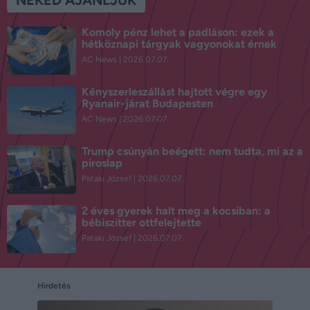
Komoly pénz lehet a padláson: ezek a
hétköznapi tárgyak vagyonokat érnek
AC News
2026.07.07.
Kényszerleszállást hajtott végre egy
Ryanair-járat Budapesten
AC News
2026.07.07.
Trump csúnyán beégett: nem tudta, mi az a
piroslap
Pataki József
2026.07.07.
2 éves gyerek halt meg a kocsiban: a
bébiszitter ottfelejtette
Pataki József
2026.07.07.
Hirdetés