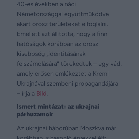
40-es években a náci
Németországgal együttműködve
akart orosz területeket elfoglalni.
Emellett azt állította, hogy a finn
hatóságok korábban az orosz
kisebbség „identitásának
felszámolására” törekedtek – egy vád,
amely erősen emlékeztet a Kreml
Ukrajnával szembeni propagandájára
– írja a
Bild
.
Ismert mintázat: az ukrajnai
párhuzamok
Az ukrajnai háborúban Moszkva már
korábban is hasonló érvekkel élt: