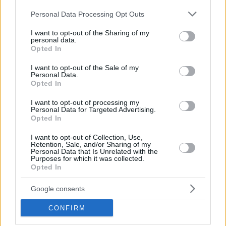
Please note that this website/app uses one or more Google
Personal Data Processing Opt Outs
services and may gather and store information including but
not limited to your visit or usage behaviour. You may click to
I want to opt-out of the Sharing of my
personal data.
grant or deny consent to Google and its third-party tags to
Opted In
use your data for below specified purposes in below Google
consent section.
I want to opt-out of the Sale of my
Personal Data.
Opted In
I want to opt-out of processing my
Personal Data for Targeted Advertising.
Opted In
Hirdetés
I want to opt-out of Collection, Use,
Retention, Sale, and/or Sharing of my
Personal Data that Is Unrelated with the
Purposes for which it was collected.
Opted In
Google consents
CONFIRM