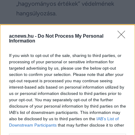
„hagyományos értékek” védelmének
hangsúlyozása.
Moszkva így mesterségesen kreált
fenyegetésekkel indokolja lépéseit –
acnews.hu -
Do Not Process My Personal
Information
legyen szó Ukrajnáról vagy
Finnországról.
If you wish to opt-out of the sale, sharing to third parties, or
processing of your personal or sensitive information for
targeted advertising by us, please use the below opt-out
section to confirm your selection. Please note that after your
Facebook
Twitter
opt-out request is processed you may continue seeing
interest-based ads based on personal information utilized by
Reddit
Telegram
us or personal information disclosed to third parties prior to
your opt-out. You may separately opt-out of the further
disclosure of your personal information by third parties on the
Email
IAB’s list of downstream participants. This information may
also be disclosed by us to third parties on the
IAB’s List of
Hirdetés
Downstream Participants
that may further disclose it to other
third parties.