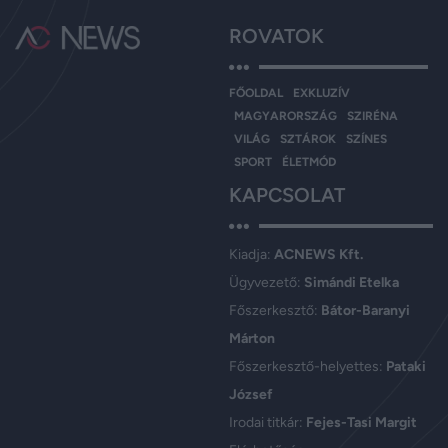
ROVATOK
FŐOLDAL
EXKLUZÍV
MAGYARORSZÁG
SZIRÉNA
VILÁG
SZTÁROK
SZÍNES
SPORT
ÉLETMÓD
KAPCSOLAT
Kiadja:
ACNEWS Kft.
Ügyvezető:
Simándi Etelka
Főszerkesztő:
Bátor-Baranyi
Márton
Főszerkesztő-helyettes:
Pataki
József
Irodai titkár:
Fejes-Tasi Margit