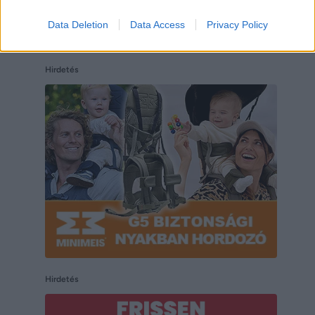
Data Deletion
Data Access
Privacy Policy
Hirdetés
Hirdetés