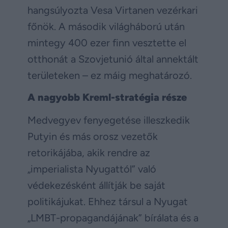
hangsúlyozta Vesa Virtanen vezérkari
főnök. A második világháború után
mintegy 400 ezer finn vesztette el
otthonát a Szovjetunió által annektált
területeken – ez máig meghatározó.
A nagyobb Kreml-stratégia része
Medvegyev fenyegetése illeszkedik
Putyin és más orosz vezetők
retorikájába, akik rendre az
„imperialista Nyugattól” való
védekezésként állítják be saját
politikájukat. Ehhez társul a Nyugat
„LMBT-propagandájának” bírálata és a