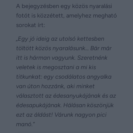
A bejegyzésben egy közös nyaralási
fotót is közzétett, amelyhez megható
sorokat írt:
„Egy jó ideig az utolsó kettesben
töltött közös nyaralásunk… Bár már
itt is hárman vagyunk. Szeretnénk
veletek is megosztani a mi kis
titkunkat: egy csodálatos angyalka
van úton hozzánk, aki minket
választott az édesanyukájának és az
édesapukájának. Hálásan köszönjük
ezt az áldást! Várunk nagyon pici
manó.”