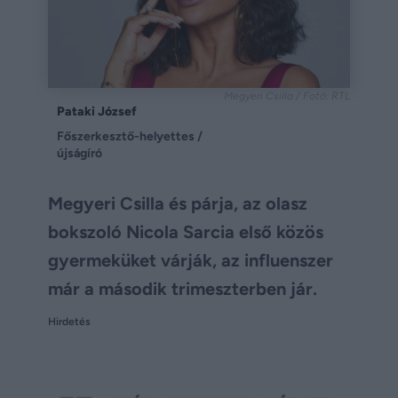
Megyeri Csilla / Fotó: RTL
Pataki József
Főszerkesztő-helyettes /
újságíró
Megyeri Csilla és párja, az olasz
bokszoló Nicola Sarcia első közös
gyermeküket várják, az influenszer
már a második trimeszterben jár.
Hirdetés