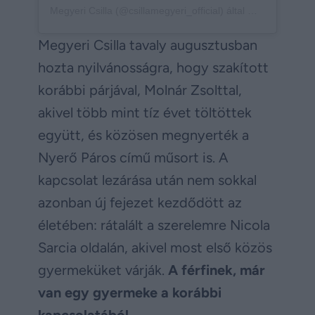
Megyeri Csilla (@csillamegyeri_official) által megosztott bejegyzés
Megyeri Csilla tavaly augusztusban
hozta nyilvánosságra, hogy szakított
korábbi párjával, Molnár Zsolttal,
akivel több mint tíz évet töltöttek
együtt, és közösen megnyerték a
Nyerő Páros című műsort is. A
kapcsolat lezárása után nem sokkal
azonban új fejezet kezdődött az
életében: rátalált a szerelemre Nicola
Sarcia oldalán, akivel most első közös
gyermeküket várják.
A férfinek, már
van egy gyermeke a korábbi