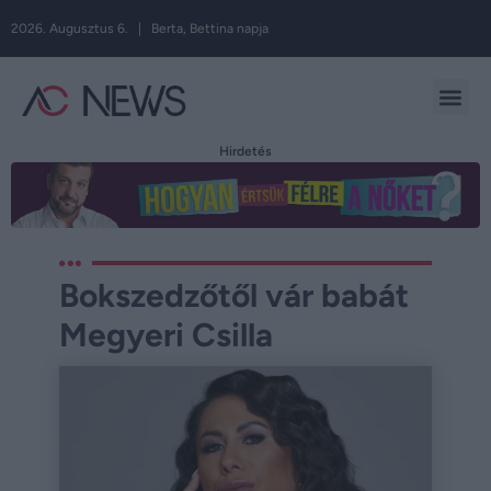
2026. Augusztus 6. | Berta, Bettina napja
Hirdetés
Bokszedzőtől vár babát
Megyeri Csilla