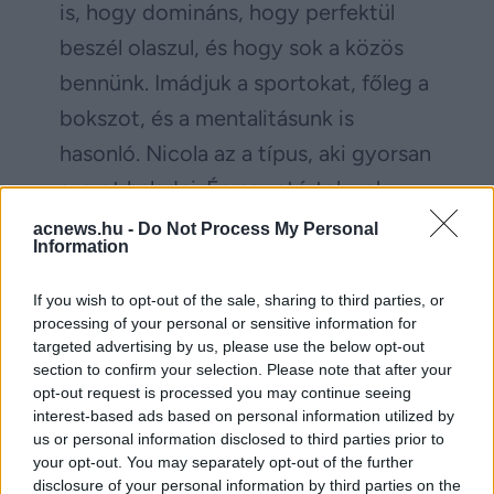
is, hogy domináns, hogy perfektül
beszél olaszul, és hogy sok a közös
bennünk. Imádjuk a sportokat, főleg a
bokszot, és a mentalitásunk is
hasonló. Nicola az a típus, aki gyorsan
szeret haladni. Én egyetértek vele:
lakva ismeri meg az ember a másikat.
acnews.hu -
Do Not Process My Personal
Information
Bár korai még, de beszélgettünk
minden másról is. Nicola szeretne
If you wish to opt-out of the sale, sharing to third parties, or
processing of your personal or sensitive information for
még egy kisfiút, egy kislányt, és az
targeted advertising by us, please use the below opt-out
esküvőre is nyitott” – mondta pár
section to confirm your selection. Please note that after your
opt-out request is processed you may continue seeing
hónapja a
Story
magazinnak.
interest-based ads based on personal information utilized by
us or personal information disclosed to third parties prior to
your opt-out. You may separately opt-out of the further
Facebook
Twitter
disclosure of your personal information by third parties on the