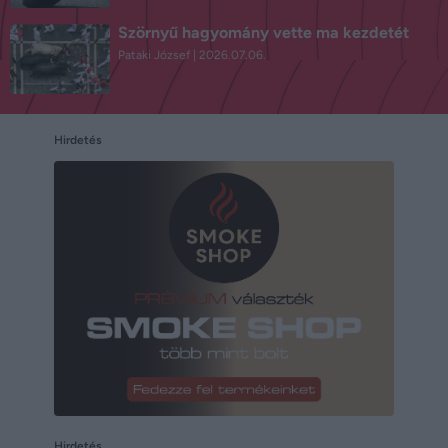
Szörnyű hagyomány vette ma kezdetét
Pataki József
2026.07.06.
Hirdetés
Hirdetés