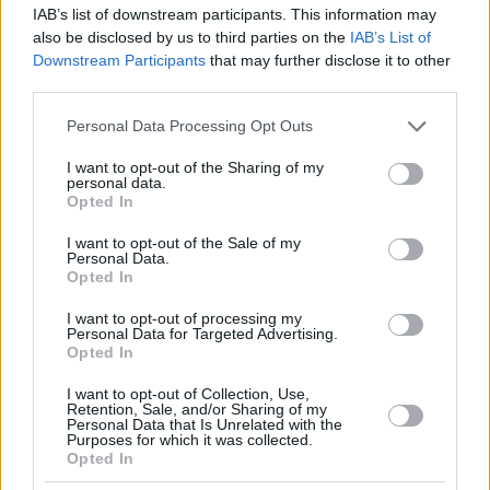
IAB’s list of downstream participants. This information may
Reddit
Telegram
also be disclosed by us to third parties on the
IAB’s List of
Downstream Participants
that may further disclose it to other
third parties.
Email
Please note that this website/app uses one or more Google
Personal Data Processing Opt Outs
Hirdetés
services and may gather and store information including but
not limited to your visit or usage behaviour. You may click to
I want to opt-out of the Sharing of my
personal data.
grant or deny consent to Google and its third-party tags to
Opted In
use your data for below specified purposes in below Google
consent section.
I want to opt-out of the Sale of my
Personal Data.
Opted In
I want to opt-out of processing my
Personal Data for Targeted Advertising.
Opted In
I want to opt-out of Collection, Use,
Retention, Sale, and/or Sharing of my
Personal Data that Is Unrelated with the
Purposes for which it was collected.
Opted In
Hirdetés