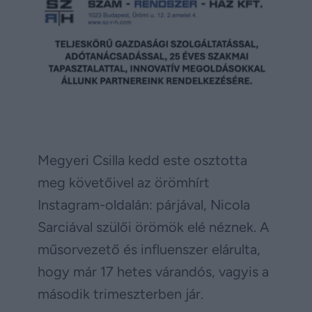
Megyeri Csilla kedd este osztotta
meg követőivel az örömhírt
Instagram-oldalán: párjával, Nicola
Sarciával szülői örömök elé néznek. A
műsorvezető és influenszer elárulta,
hogy már 17 hetes várandós, vagyis a
második trimeszterben jár.