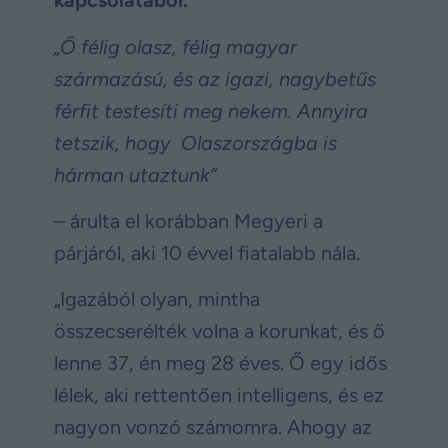
kapcsolatából.
„Ő félig olasz, félig magyar
származású, és az igazi, nagybetűs
férfit testesíti meg nekem. Annyira
tetszik, hogy Olaszországba is
hárman utaztunk”
– árulta el korábban Megyeri a
párjáról, aki 10 évvel fiatalabb nála.
„Igazából olyan, mintha
összecserélték volna a korunkat, és ő
lenne 37, én meg 28 éves. Ő egy idős
lélek, aki rettentően intelligens, és ez
nagyon vonzó számomra. Ahogy az