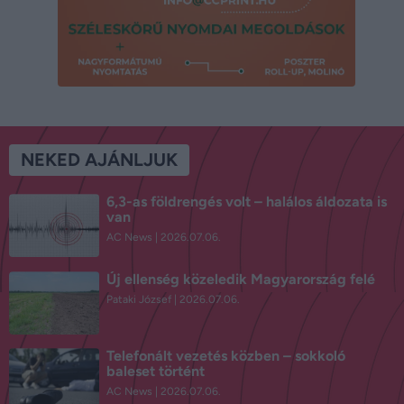
NEKED AJÁNLJUK
6,3-as földrengés volt – halálos áldozata is
van
AC News
2026.07.06.
Új ellenség közeledik Magyarország felé
Pataki József
2026.07.06.
Telefonált vezetés közben – sokkoló
baleset történt
AC News
2026.07.06.