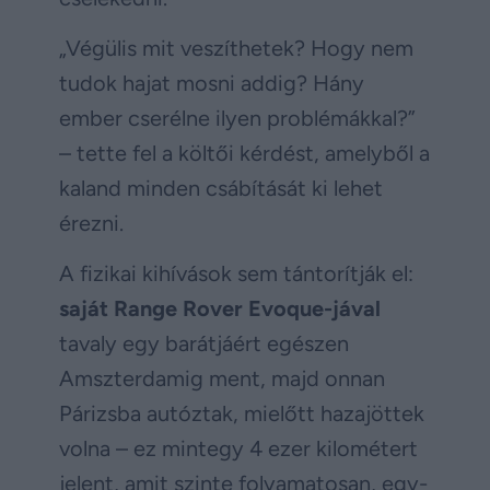
„Végülis mit veszíthetek? Hogy nem
tudok hajat mosni addig? Hány
ember cserélne ilyen problémákkal?”
– tette fel a költői kérdést, amelyből a
kaland minden csábítását ki lehet
érezni.
A fizikai kihívások sem tántorítják el:
saját Range Rover Evoque-jával
tavaly egy barátjáért egészen
Amszterdamig ment, majd onnan
Párizsba autóztak, mielőtt hazajöttek
volna – ez mintegy 4 ezer kilométert
jelent, amit szinte folyamatosan, egy-