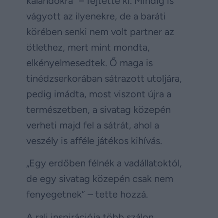
kalandokra” – fejtette ki. Mindig is
vágyott az ilyenekre, de a baráti
körében senki nem volt partner az
ötlethez, mert mint mondta,
elkényelmesedtek. Ő maga is
tinédzserkorában sátrazott utoljára,
pedig imádta, most viszont újra a
természetben, a sivatag közepén
verheti majd fel a sátrát, ahol a
veszély is afféle játékos kihívás.
„Egy erdőben félnék a vadállatoktól,
de egy sivatag közepén csak nem
fenyegetnek” – tette hozzá.
A rali inspirációja több szálon