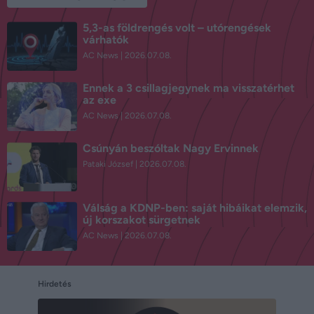
5,3-as földrengés volt – utórengések
várhatók
AC News
2026.07.08.
Ennek a 3 csillagjegynek ma visszatérhet
az exe
AC News
2026.07.08.
Csúnyán beszóltak Nagy Ervinnek
Pataki József
2026.07.08.
Válság a KDNP-ben: saját hibáikat elemzik,
új korszakot sürgetnek
AC News
2026.07.08.
Hirdetés