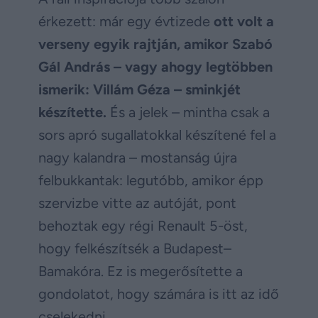
érkezett: már egy évtizede
ott volt a
verseny egyik rajtján, amikor Szabó
Gál András – vagy ahogy legtöbben
ismerik: Villám Géza – sminkjét
készítette.
És a jelek – mintha csak a
sors apró sugallatokkal készítené fel a
nagy kalandra – mostanság újra
felbukkantak: legutóbb, amikor épp
szervizbe vitte az autóját, pont
behoztak egy régi Renault 5-öst,
hogy felkészítsék a Budapest–
Bamakóra. Ez is megerősítette a
gondolatot, hogy számára is itt az idő
cselekedni.