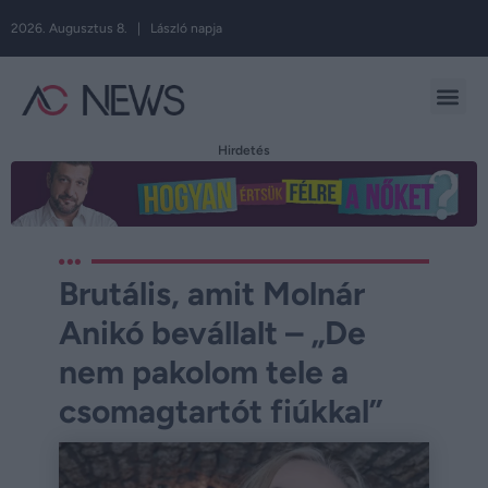
2026. Augusztus 8. | László napja
Hirdetés
Brutális, amit Molnár
Anikó bevállalt – „De
nem pakolom tele a
csomagtartót fiúkkal”