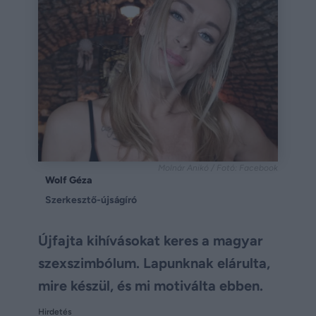
Molnár Anikó / Fotó: Facebook
Wolf Géza
Szerkesztő-újságíró
Újfajta kihívásokat keres a magyar
szexszimbólum. Lapunknak elárulta,
mire készül, és mi motiválta ebben.
Hirdetés