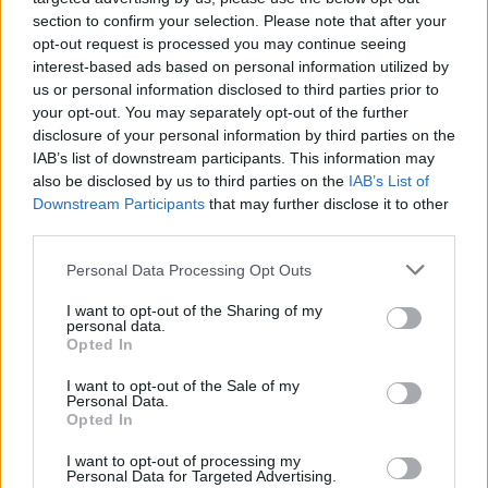
nevetve.
section to confirm your selection. Please note that after your
opt-out request is processed you may continue seeing
Mindenképp társsal indul, de hogy
interest-based ads based on personal information utilized by
us or personal information disclosed to third parties prior to
kivel és milyen autóval, azt egyelőre
your opt-out. You may separately opt-out of the further
titokban tartja. Bár a rajtig még több
disclosure of your personal information by third parties on the
IAB’s list of downstream participants. This information may
mint négy hónap van,
a felkészülés
also be disclosed by us to third parties on the
IAB’s List of
már elkezdődött, lélekben
Downstream Participants
that may further disclose it to other
third parties.
legalábbis.
Afrikai zenékkel
Please note that this website/app uses one or more Google
hangolódik, és inspirációt merít egy
Personal Data Processing Opt Outs
services and may gather and store information including but
ismerőséből, aki már ötször
not limited to your visit or usage behaviour. You may click to
I want to opt-out of the Sharing of my
personal data.
grant or deny consent to Google and its third-party tags to
teljesítette a távot motorral.
Opted In
use your data for below specified purposes in below Google
consent section.
Arra a kérdésre, hogy az út alatt
I want to opt-out of the Sale of my
Personal Data.
Opted In
tervez-e OnlyFans-tartalmakat
készíteni, azt válaszolta:
lehet, hogy
I want to opt-out of processing my
Personal Data for Targeted Advertising.