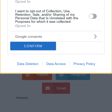
csinál majd magáról egy-két
Opted In
pucérabb képet.
I want to opt-out of Collection, Use,
Retention, Sale, and/or Sharing of my
Personal Data that Is Unrelated with the
„De nem pakolom tele a csomagtartót
Purposes for which it was collected.
Opted In
fiúkkal, úgyhogy ennél zaftosabb
videókra ne számítsatok” – tette
Google consents
hozzá tréfásan.
CONFIRM
Facebook
Twitter
Data Deletion
Data Access
Privacy Policy
Reddit
Telegram
Email
Hirdetés