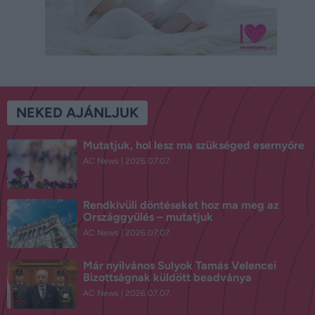
NEKED AJÁNLJUK
Mutatjuk, hol lesz ma szükséged esernyőre
AC News
2026.07.07.
Rendkívüli döntéseket hoz ma meg az
Országgyűlés – mutatjuk
AC News
2026.07.07.
Már nyilvános Sulyok Tamás Velencei
Bizottságnak küldött beadványa
AC News
2026.07.07.