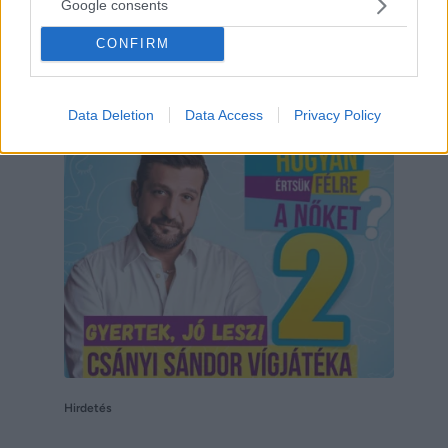
Google consents
CONFIRM
Hirdetés
Data Deletion
Data Access
Privacy Policy
Hirdetés