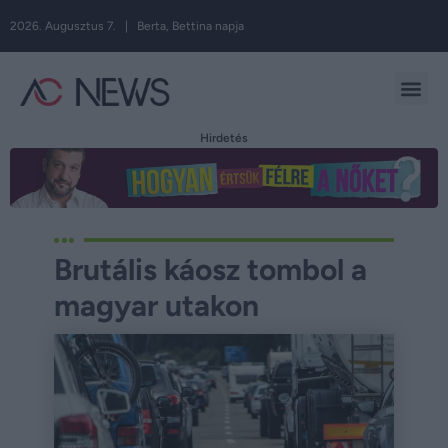
2026. Augusztus 7. | Berta, Bettina napja
Hirdetés
Brutális káosz tombol a
magyar utakon