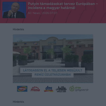
Putyin támadásokat tervez Európában –
incidens a magyar határnál
AC News
2026.07.07.
Hirdetés
Hirdetés