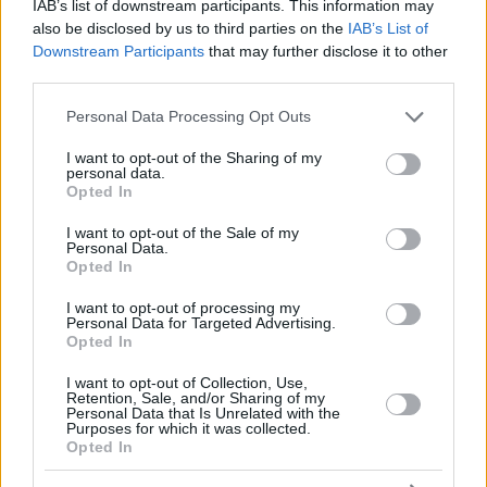
IAB’s list of downstream participants. This information may
also be disclosed by us to third parties on the
IAB’s List of
Downstream Participants
that may further disclose it to other
third parties.
Please note that this website/app uses one or more Google
Personal Data Processing Opt Outs
services and may gather and store information including but
not limited to your visit or usage behaviour. You may click to
I want to opt-out of the Sharing of my
personal data.
grant or deny consent to Google and its third-party tags to
Opted In
use your data for below specified purposes in below Google
consent section.
I want to opt-out of the Sale of my
Personal Data.
Opted In
Hirdetés
I want to opt-out of processing my
Personal Data for Targeted Advertising.
Opted In
I want to opt-out of Collection, Use,
Retention, Sale, and/or Sharing of my
Personal Data that Is Unrelated with the
Purposes for which it was collected.
Opted In