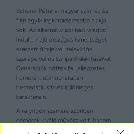
Scherer Péter a magyar színház és
film egyik legkarakteresebb alakja
volt. Az alternatív színházi világból
indult, majd országos ismertséget
szerzett filmjeivel, televíziós
szerepeivel és színpadi alakításaival.
Generációk nőttek fel jellegzetes
humorán, utánozhatatlan
beszédstílusán és különleges
karakterein.
A rajongók számára azonban
nemcsak kiváló művész volt, hanem
szerethető, közvetlen ember is, aki