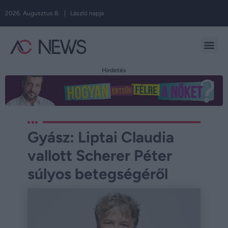
2026. Augusztus 8. | László napja
Hirdetés
Gyász: Liptai Claudia
vallott Scherer Péter
súlyos betegségéről