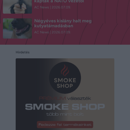
kaptak a NATO vezetői
AC News
2026.07.09.
Négyéves kislány halt meg
kutyatámadásban
AC News
2026.07.09.
Hirdetés