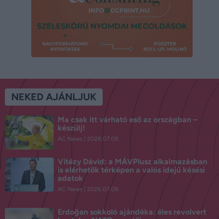
NEKED AJÁNLJUK
Ma csak itt várható eső az országban –
készülj!
AC News
2026.07.09.
Vitézy Dávid: a MÁVPlusz alkalmazásban
is elérhetők térképen a valós idejű késési
adatok
AC News
2026.07.09.
Erdoğan sokkoló ajándéka: éles revolvert