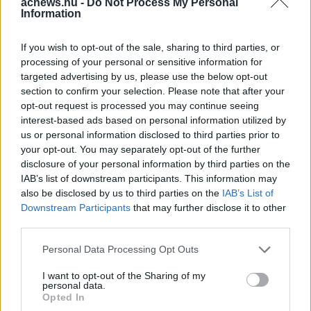
acnews.hu -
Do Not Process My Personal
mindig önazonos maradt. Halálával
Information
nem csupán egy nagyszerű színészt
If you wish to opt-out of the sale, sharing to third parties, or
veszített el az ország, hanem egy
processing of your personal or sensitive information for
targeted advertising by us, please use the below opt-out
olyan embert is, aki sokak életébe vitt
section to confirm your selection. Please note that after your
örömöt, nevetést és gondolatokat.
opt-out request is processed you may continue seeing
interest-based ads based on personal information utilized by
Scherer Péter emléke szerepeiben,
us or personal information disclosed to third parties prior to
your opt-out. You may separately opt-out of the further
filmjeiben és a róla őrzött személyes
disclosure of your personal information by third parties on the
történetekben él tovább. A magyar
IAB’s list of downstream participants. This information may
also be disclosed by us to third parties on the
IAB’s List of
kulturális élet egyik
Downstream Participants
that may further disclose it to other
megismételhetetlen alakja távozott,
third parties.
akit kollégái, barátai és a közönség is
Please note that this website/app uses one or more Google
Personal Data Processing Opt Outs
services and may gather and store information including but
örökre a szívébe zár.
not limited to your visit or usage behaviour. You may click to
I want to opt-out of the Sharing of my
personal data.
grant or deny consent to Google and its third-party tags to
Opted In
use your data for below specified purposes in below Google
Facebook
Twitter