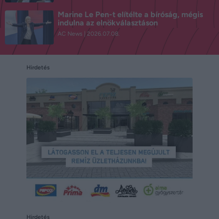
Marine Le Pen-t elítélte a bíróság, mégis
indulna az elnökválasztáson
AC News
2026.07.08.
Hirdetés
Hirdetés