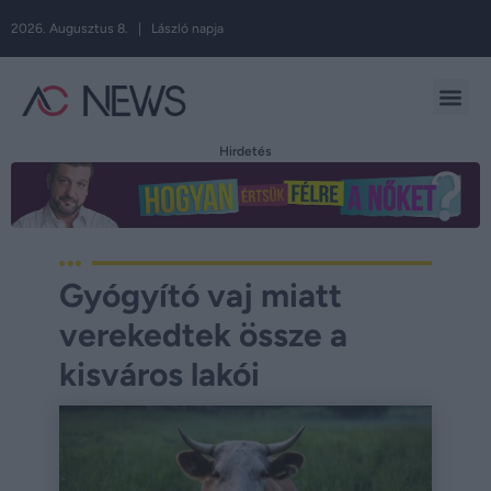
2026. Augusztus 8. | László napja
Hirdetés
Gyógyító vaj miatt
verekedtek össze a
kisváros lakói