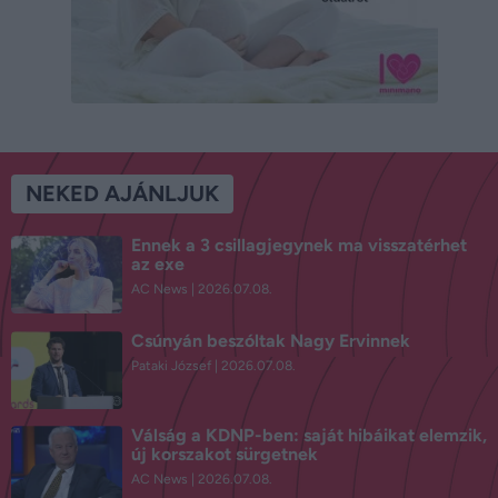
NEKED AJÁNLJUK
Ennek a 3 csillagjegynek ma visszatérhet
az exe
AC News
2026.07.08.
Csúnyán beszóltak Nagy Ervinnek
Pataki József
2026.07.08.
Válság a KDNP-ben: saját hibáikat elemzik,
új korszakot sürgetnek
AC News
2026.07.08.