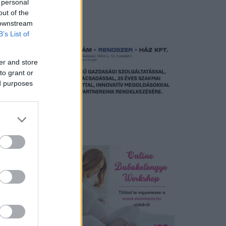
 personal
out of the
Hirdetés
 downstream
B’s List of
er and store
to grant or
ed purposes
tése,
Hirdetés
 A
ereké.
 nagy
gy
Budapest