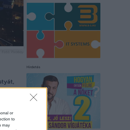
Fotó: Pixabay
Hirdetés
styát,
sonal or
ection to
ou may