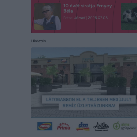
10 évét siratja Ernyey
Béla
Pataki József
2026.07.08.
Hirdetés