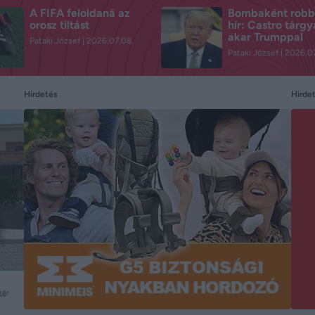
A FIFA feloldaná az
Bombaként robb
orosz tiltást
hír: Castro tárgy
akar Trumppal
Pataki József
2026.07.08.
Pataki József
2026.07
Hirdetés
Hirde