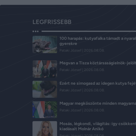
LEGFRISSEBB
100 harapás: kutyafalka támadt a nyara
gyerekre
Pataki József
2026.08.08.
Megvan a Tisza köztársaságielnök-jelöl
Pataki József
2026.08.08.
Ezért ne simogasd az idegen kutya fejé
Pataki József
2026.08.08.
Magyar megköszönte minden magyarn
Pataki József
2026.08.08.
Mosás, légkondi, világítás: így csökkent
kiadásait Molnár Anikó
Pataki József
2026.08.08.