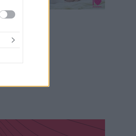
a azt
ték és
ónapra
akkor
 át
. „Kié
érdést a