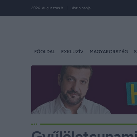
2026. Augusztus 8. | László napja
FŐOLDAL
EXKLUZÍV
MAGYARORSZÁG
S
Gyűlöletcunami