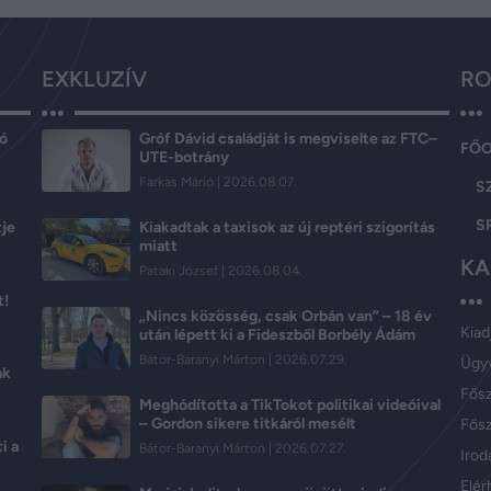
EXKLUZÍV
RO
ló
Gróf Dávid családját is megviselte az FTC–
FŐ
UTE-botrány
Farkas Márió
2026.08.07.
S
S
tje
Kiakadtak a taxisok az új reptéri szigorítás
miatt
KA
Pataki József
2026.08.04.
t!
„Nincs közösség, csak Orbán van” – 18 év
Kiad
után lépett ki a Fideszből Borbély Ádám
Bátor-Baranyi Márton
2026.07.29.
Ügy
ak
Fős
Meghódította a TikTokot politikai videóival
– Gordon sikere titkáról mesélt
Fősz
i a
Bátor-Baranyi Márton
2026.07.27.
Iroda
Elér