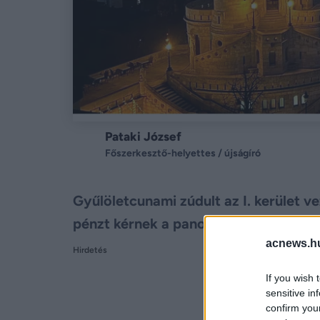
Pataki József
Főszerkesztő-helyettes / újságíró
Gyűlöletcunami zúdult az I. kerület v
pénzt kérnek a panorámáért.
acnews.h
Hirdetés
If you wish 
sensitive in
confirm you