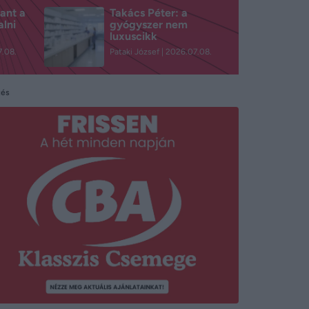
ant a
Takács Péter: a
alni
gyógyszer nem
luxuscikk
.08.
Pataki József
2026.07.08.
tés