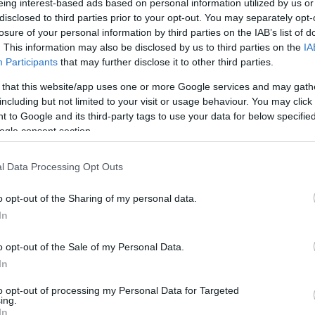
eing interest-based ads based on personal information utilized by us or
disclosed to third parties prior to your opt-out. You may separately opt-
losure of your personal information by third parties on the IAB’s list of
. This information may also be disclosed by us to third parties on the
IA
Participants
that may further disclose it to other third parties.
 that this website/app uses one or more Google services and may gath
including but not limited to your visit or usage behaviour. You may click 
 to Google and its third-party tags to use your data for below specifi
ogle consent section.
l Data Processing Opt Outs
etcunamit váltott ki a Budavári Önkormányzat dön
o opt-out of the Sharing of my personal data.
zbástya panorámáját, január 1-től fizetni kell érte.
In
oráma nem az önkormányzaté, hanem a magyar emb
o opt-out of the Sale of my Personal Data.
netovábbja. Az I. kerület közgyűlése decemberben
In
ványt – írta a
hvg.hu
. Eszerint 2025. január 1-től e
to opt-out of processing my Personal Data for Targeted
nal vetté körbe a Halászbástyát. Ami eltakarja 
ing.
In