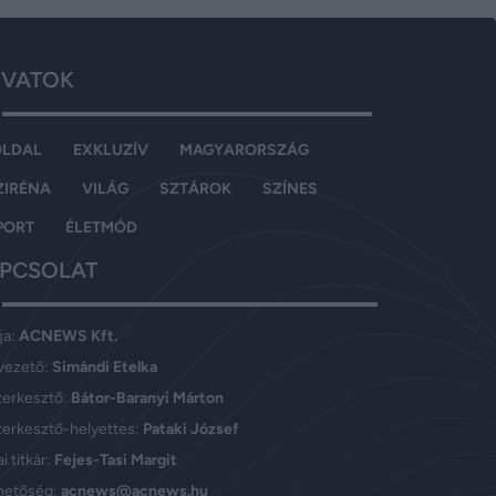
VATOK
OLDAL
EXKLUZÍV
MAGYARORSZÁG
ZIRÉNA
VILÁG
SZTÁROK
SZÍNES
PORT
ÉLETMÓD
PCSOLAT
ja:
ACNEWS Kft.
vezető:
Simándi Etelka
zerkesztő:
Bátor-Baranyi Márton
erkesztő-helyettes:
Pataki József
i titkár:
Fejes-Tasi Margit
hetőség:
acnews@acnews.hu