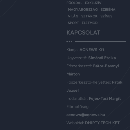
FŐOLDAL
EXKLUZÍV
MAGYARORSZÁG
SZIRÉNA
VILÁG
SZTÁROK
SZÍNES
SPORT
ÉLETMÓD
KAPCSOLAT
Kiadja:
ACNEWS Kft.
Ügyvezető:
Simándi Etelka
Főszerkesztő:
Bátor-Baranyi
Márton
Főszerkesztő-helyettes:
Pataki
József
Irodai titkár:
Fejes-Tasi Margit
Elérhetőség:
acnews@acnews.hu
Weboldal:
DHIRTY TECH KFT