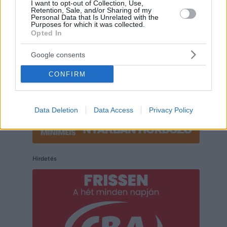
I want to opt-out of Collection, Use,
Hirdetés
Retention, Sale, and/or Sharing of my
Personal Data that Is Unrelated with the
Purposes for which it was collected.
Opted In
Google consents
CONFIRM
Data Deletion
Data Access
Privacy Policy
Hirdetés