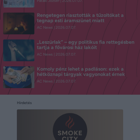
Pataki József
2026.07.07.
Rengetegen riasztották a tűzoltókat a
tegnap esti áramszünet miatt
AC News
2026.07.07.
„Leszúrlak” – egy politikus fia rettegésben
tartja a fővárosi ház lakóit
AC News
2026.07.07.
Komoly pénz lehet a padláson: ezek a
hétköznapi tárgyak vagyonokat érnek
AC News
2026.07.07.
Hirdetés