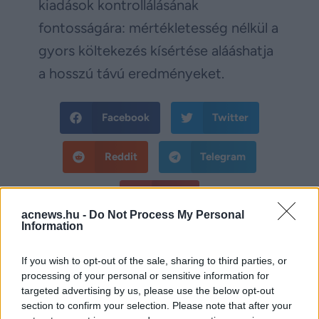
kiadások kontrollálásának
fontosságára: mértékletesség nélkül a
gyors költekezés kísértése alááshatja
a hosszú távú eredményeket.
Facebook
Twitter
Reddit
Telegram
Email
acnews.hu -
Do Not Process My Personal
Hirdetés
Information
If you wish to opt-out of the sale, sharing to third parties, or
processing of your personal or sensitive information for
targeted advertising by us, please use the below opt-out
section to confirm your selection. Please note that after your