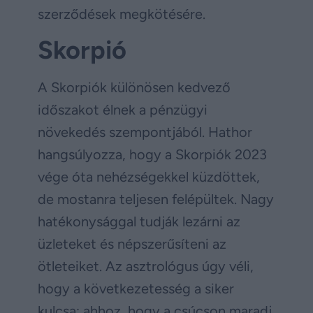
szerződések megkötésére.
Skorpió
A Skorpiók különösen kedvező
időszakot élnek a pénzügyi
növekedés szempontjából. Hathor
hangsúlyozza, hogy a Skorpiók 2023
vége óta nehézségekkel küzdöttek,
de mostanra teljesen felépültek. Nagy
hatékonysággal tudják lezárni az
üzleteket és népszerűsíteni az
ötleteiket. Az asztrológus úgy véli,
hogy a következetesség a siker
kulcsa: ahhoz, hogy a csúcson maradj,