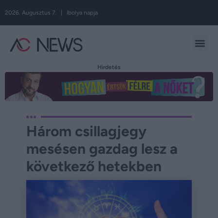
2026. Augusztus 7. | Ibolya napja
Hirdetés
Három csillagjegy
mesésen gazdag lesz a
következő hetekben