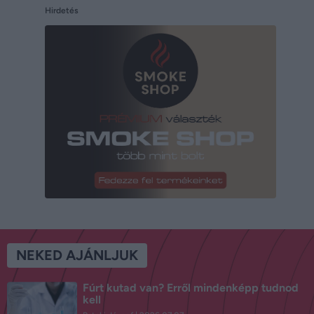
Hirdetés
NEKED AJÁNLJUK
Fúrt kutad van? Erről mindenképp tudnod
kell