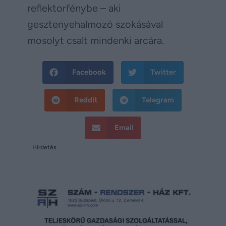
reflektorfénybe – aki
gesztenyehalmozó szokásával
mosolyt csalt mindenki arcára.
Facebook
Twitter
Reddit
Telegram
Email
Hirdetés