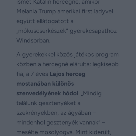
ismét Katalin hercegné, amikor
Melania Trump amerikai first ladyvel
együtt ellátogatott a
„mókuscserkészek” gyerekcsapathoz
Windsorban.
A gyerekekkel közös játékos program
közben a hercegné elárulta: legkisebb
fia, a 7 éves
Lajos herceg
mostanában különös
szenvedélyének hódol
. „Mindig
találunk gesztenyéket a
szekrényekben, az ágyában –
mindenhol gesztenyék vannak” –
mesélte mosolyogva. Mint kiderült,