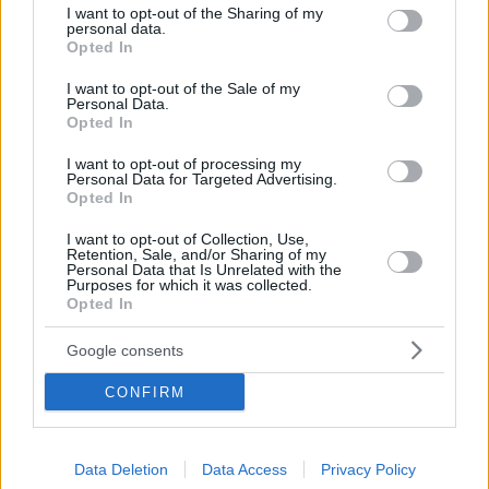
not limited to your visit or usage behaviour. You may click to
I want to opt-out of the Sharing of my
personal data.
grant or deny consent to Google and its third-party tags to
Opted In
use your data for below specified purposes in below Google
consent section.
I want to opt-out of the Sale of my
Personal Data.
Opted In
I want to opt-out of processing my
Personal Data for Targeted Advertising.
Opted In
I want to opt-out of Collection, Use,
Retention, Sale, and/or Sharing of my
Personal Data that Is Unrelated with the
Purposes for which it was collected.
Opted In
Hirdetés
Google consents
CONFIRM
Data Deletion
Data Access
Privacy Policy