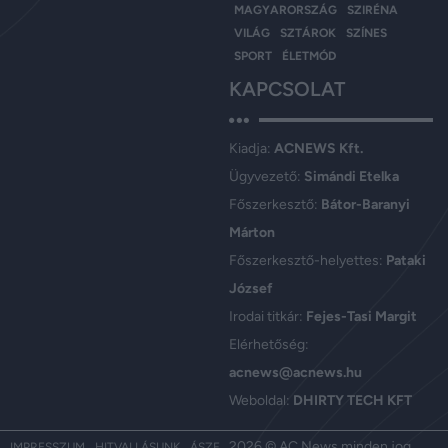
MAGYARORSZÁG
SZIRÉNA
VILÁG
SZTÁROK
SZÍNES
SPORT
ÉLETMÓD
KAPCSOLAT
Kiadja:
ACNEWS Kft.
Ügyvezető:
Simándi Etelka
Főszerkesztő:
Bátor-Baranyi
Márton
Főszerkesztő-helyettes:
Pataki
József
Irodai titkár:
Fejes-Tasi Margit
Elérhetőség:
acnews@acnews.hu
Weboldal:
DHIRTY TECH KFT
2026 © AC News minden jog
IMPRESSZUM
HITVALLÁSUNK
ÁSZF