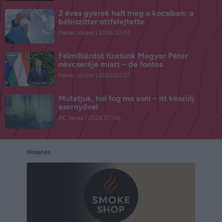
2 éves gyerek halt meg a kocsiban: a
bébiszitter ottfelejtette
Pataki József
2026.07.07.
Félmilliárdot fizetünk Magyar Péter
névcseréje miatt – de fontos
Pataki József
2026.07.07.
Mutatjuk, hol fog ma esni – itt készülj
esernyővel
AC News
2026.07.08.
Hirdetés