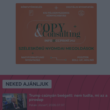
NEKED AJÁNLJUK
Trump csúnyán beégett: nem tudta, mi az a
piroslap
Pataki József
2026.07.07.