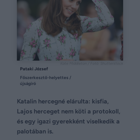
Kate Middleton / Fotó: Shutterstock
Pataki József
Főszerkesztő-helyettes /
újságíró
Katalin hercegné elárulta: kisfia,
Lajos herceget nem köti a protokoll,
és egy igazi gyerekként viselkedik a
palotában is.