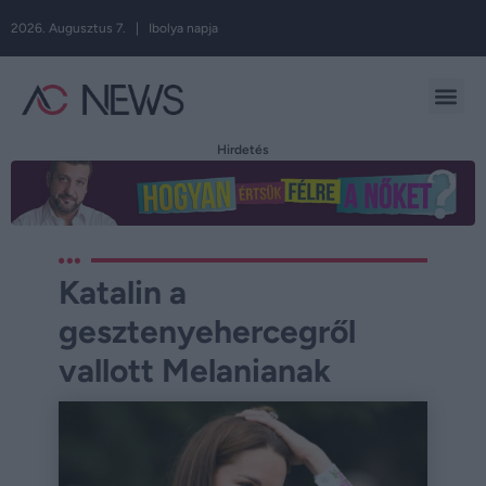
2026. Augusztus 7. | Ibolya napja
Hirdetés
Katalin a
gesztenyehercegről
vallott Melanianak