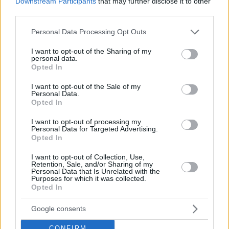
Downstream Participants
that may further disclose it to other
third parties.
Please note that this website/app uses one or more Google
Personal Data Processing Opt Outs
services and may gather and store information including but
not limited to your visit or usage behaviour. You may click to
I want to opt-out of the Sharing of my
personal data.
grant or deny consent to Google and its third-party tags to
Opted In
use your data for below specified purposes in below Google
Hirdetés
consent section.
I want to opt-out of the Sale of my
Personal Data.
Opted In
I want to opt-out of processing my
Personal Data for Targeted Advertising.
Opted In
I want to opt-out of Collection, Use,
Retention, Sale, and/or Sharing of my
Personal Data that Is Unrelated with the
Purposes for which it was collected.
Opted In
Google consents
CONFIRM