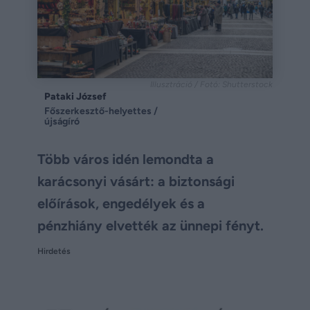
Illusztráció / Fotó: Shutterstock
Pataki József
Főszerkesztő-helyettes /
újságíró
Több város idén lemondta a
karácsonyi vásárt: a biztonsági
előírások, engedélyek és a
pénzhiány elvették az ünnepi fényt.
Hirdetés