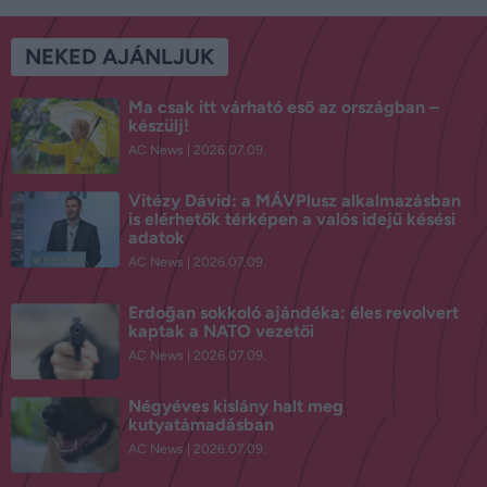
NEKED AJÁNLJUK
Ma csak itt várható eső az országban –
készülj!
AC News
2026.07.09.
Vitézy Dávid: a MÁVPlusz alkalmazásban
is elérhetők térképen a valós idejű késési
adatok
AC News
2026.07.09.
Erdoğan sokkoló ajándéka: éles revolvert
kaptak a NATO vezetői
AC News
2026.07.09.
Négyéves kislány halt meg
kutyatámadásban
AC News
2026.07.09.