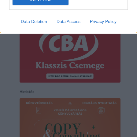
Hirdetés
Data Deletion
Data Access
Privacy Policy
Hirdetés