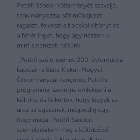
Petőfi Sándor költeményét szavalja,
tanulmányozza, sőt műbajuszt
ragaszt, felveszi a bocskai öltönyt és
a fehér inget, hogy úgy nézzen ki,
mint a nemzeti hősünk
„Petőfi születésének 200. évfordulója
kapcsán a Bács-Kiskun Megyei
Önkormányzat rengeteg Petőfis
programmal szeretne emlékezni a
költőre, és felkértek, hogy legyek az
arca az egésznek, mégpedig úgy,
hogy magát Petőfi Sándort
személyesítem meg a különböző
social-media felületeken, illetve