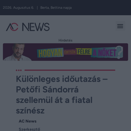
2026. Augusztus 6. | Berta, Bettina napja
Hirdetés
Különleges időutazás –
Petőfi Sándorrá
szellemül át a fiatal
színész
AC News
Szerkesztő