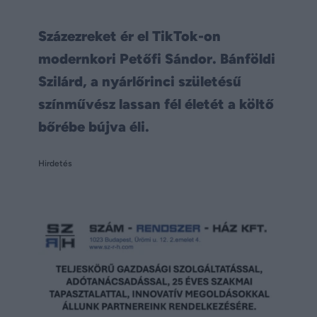
Százezreket ér el TikTok-on
modernkori Petőfi Sándor. Bánföldi
Szilárd, a nyárlőrinci születésű
színművész lassan fél életét a költő
bőrébe bújva éli.
Hirdetés