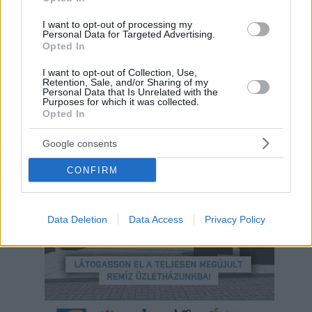
I want to opt-out of processing my
Personal Data for Targeted Advertising.
Opted In
I want to opt-out of Collection, Use,
Retention, Sale, and/or Sharing of my
Personal Data that Is Unrelated with the
Purposes for which it was collected.
Opted In
Google consents
Hirdetés
CONFIRM
Data Deletion
Data Access
Privacy Policy