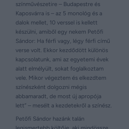
színművészetire – Budapestre és
Kaposvárra is – az 5 monológ és a
dalok mellet, 10 verssel is kellett
készülni, amiből egy nekem Petőfi
Sándor: Ha férfi vagy, légy férfi című
verse volt. Ekkor kezdődött különös
kapcsolatunk, ami az egyetemi évek
alatt elmélyült, sokat foglalkoztam
vele. Mikor végeztem és elkezdtem
színészként dolgozni mégis
abbamaradt, de most új apropója
lett” – mesélt a kezdetekről a színész.
Petőfi Sándor hazánk talán
legismertebb költője, aki mindössze