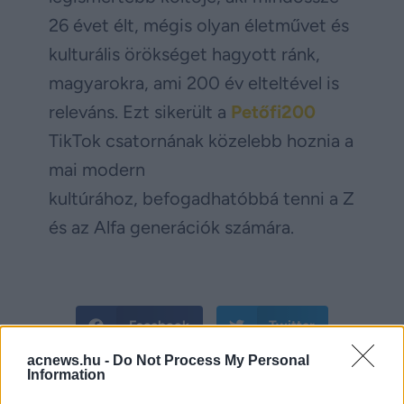
26 évet élt, mégis olyan életművet és
kulturális örökséget hagyott ránk,
magyarokra, ami 200 év elteltével is
releváns. Ezt sikerült a
Petőfi200
TikTok csatornának közelebb hoznia a
mai modern
kultúrához, befogadhatóbbá tenni a Z
és az Alfa generációk számára.
Facebook
Twitter
acnews.hu -
Do Not Process My Personal
Information
Reddit
Telegram