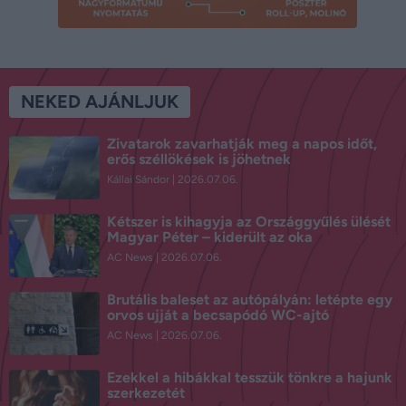
NEKED AJÁNLJUK
Zivatarok zavarhatják meg a napos időt,
erős széllökések is jöhetnek
Kállai Sándor
2026.07.06.
Kétszer is kihagyja az Országgyűlés ülését
Magyar Péter – kiderült az oka
AC News
2026.07.06.
Brutális baleset az autópályán: letépte egy
orvos ujját a becsapódó WC-ajtó
AC News
2026.07.06.
Ezekkel a hibákkal tesszük tönkre a hajunk
szerkezetét